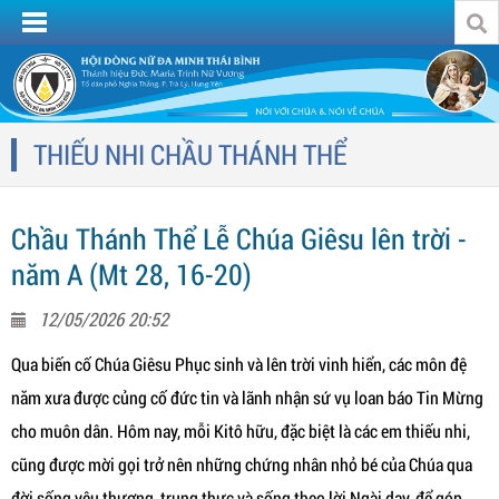
THIẾU NHI CHẦU THÁNH THỂ
Chầu Thánh Thể Lễ Chúa Giêsu lên trời -
năm A (Mt 28, 16-20)
12/05/2026 20:52
Qua biến cố Chúa Giêsu Phục sinh và lên trời vinh hiển, các môn đệ
năm xưa được củng cố đức tin và lãnh nhận sứ vụ loan báo Tin Mừng
cho muôn dân. Hôm nay, mỗi Kitô hữu, đặc biệt là các em thiếu nhi,
cũng được mời gọi trở nên những chứng nhân nhỏ bé của Chúa qua
đời sống yêu thương, trung thực và sống theo lời Ngài dạy, để góp