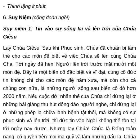
-
Thinh lặng ít phút.
6. Suy Niệm
(cộng đoàn ngồi)
Suy niệm 1:
Tin vào sự sống lại và lên trời của Chúa
Giêsu
Lạy Chúa Giêsu! Sau khi Phục sinh, Chúa đã chuẩn bị tâm
thế cho các môn đệ biết về việc Chúa sẽ lên cùng Chúa
Cha. Tới ngày đã hẹn, Người lên trời trước mặt mười một
môn đệ. Đây là một biến cố đặc biệt và vĩ đại, củng cố đức
tin không chỉ cho các môn đệ năm xưa, mà còn cho cả
chúng con nữa, là những người sống sau biến cố đó hơn
2000 năm. Nếu cuộc đời nhân thế của Chúa chỉ dừng lại ở
những bài giảng thu hút đông đảo người nghe, chỉ dừng lại
ở những phép lạ chữa lành bệnh tật thôi, mà không có sự
phục sinh và lên trời, thì đức tin vào Ngài không thể tồn tại
tới ngày nay được. Nhưng lạy Chúa! Chúa là Đấng toàn
năng, có quyền trên mọi ma quỷ và làm những dấu lạ. Chúa