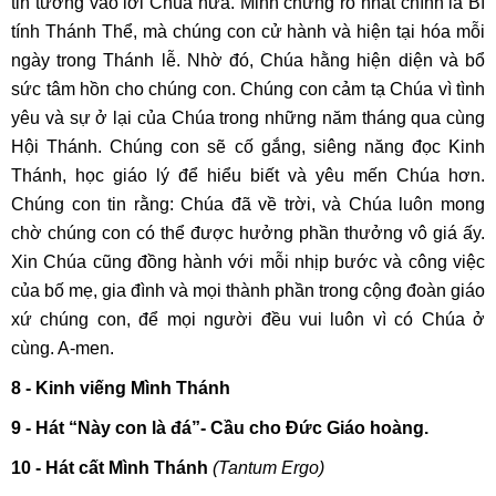
tin tưởng vào lời Chúa hứa. Minh chứng rõ nhất chính là Bí
tính Thánh Thể, mà chúng con cử hành và hiện tại hóa mỗi
ngày trong Thánh lễ. Nhờ đó, Chúa hằng hiện diện và bổ
sức tâm hồn cho chúng con. Chúng con cảm tạ Chúa vì tình
yêu và sự ở lại của Chúa trong những năm tháng qua cùng
Hội Thánh. Chúng con sẽ cố gắng, siêng năng đọc Kinh
Thánh, học giáo lý để hiểu biết và yêu mến Chúa hơn.
Chúng con tin rằng: Chúa đã về trời, và Chúa luôn mong
chờ chúng con có thể được hưởng phần thưởng vô giá ấy.
Xin Chúa cũng đồng hành với mỗi nhịp bước và công việc
của bố mẹ, gia đình và mọi thành phần trong cộng đoàn giáo
xứ chúng con, để mọi người đều vui luôn vì có Chúa ở
cùng. A-men.
8 - Kinh viếng Mình Thánh
9 - Hát “Này con là đá”- Cầu cho Đức Giáo hoàng.
10 -
Hát cất Mình Thánh
(Tantum Ergo)