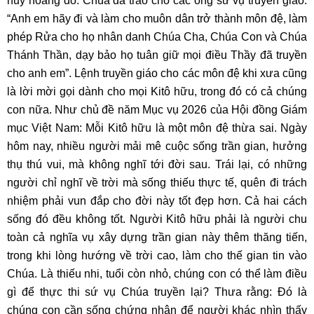
huy hoàng đó. Chúa đã trao cho các ông sứ vụ truyền giáo:
“Anh em hãy đi và làm cho muôn dân trở thành môn đệ, làm
phép Rửa cho họ nhân danh Chúa Cha, Chúa Con và Chúa
Thánh Thần, dạy bảo họ tuân giữ mọi điều Thầy đã truyền
cho anh em”. Lệnh truyền giáo cho các môn đệ khi xưa cũng
là lời mời gọi dành cho mọi Kitô hữu, trong đó có cả chúng
con nữa. Như chủ đề năm Mục vụ 2026 của Hội đồng Giám
mục Việt Nam: Mỗi Kitô hữu là một môn đệ thừa sai. Ngày
hôm nay, nhiều người mải mê cuộc sống trần gian, hưởng
thụ thú vui, mà không nghĩ tới đời sau. Trái lại, có những
người chỉ nghĩ về trời mà sống thiếu thực tế, quên đi trách
nhiệm phải vun đắp cho đời này tốt đẹp hơn. Cả hai cách
sống đó đều không tốt. Người Kitô hữu phải là người chu
toàn cả nghĩa vụ xây dựng trần gian này thêm thăng tiến,
trong khi lòng hướng về trời cao, làm cho thế gian tin vào
Chúa. Là thiếu nhi, tuổi còn nhỏ, chúng con có thể làm điều
gì để thực thi sứ vụ Chúa truyền lại? Thưa rằng: Đó là
chúng con cần sống chứng nhân để người khác nhìn thấy