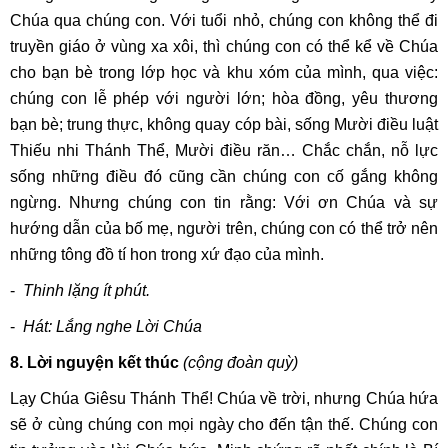
Chúa qua chúng con. Với tuổi nhỏ, chúng con không thể đi
truyền giáo ở vùng xa xôi, thì chúng con có thể kể về Chúa
cho bạn bè trong lớp học và khu xóm của mình, qua việc:
chúng con lễ phép với người lớn; hòa đồng, yêu thương
bạn bè; trung thực, không quay cóp bài, sống Mười điều luật
Thiếu nhi Thánh Thể, Mười điều răn… Chắc chắn, nỗ lực
sống những điều đó cũng cần chúng con cố gắng không
ngừng. Nhưng chúng con tin rằng: Với ơn Chúa và sự
hướng dẫn của bố mẹ, người trên, chúng con có thể trở nên
những tông đồ tí hon trong xứ đạo của mình.
-
Thinh lặng ít phút.
-
Hát: Lắng nghe Lời Chúa
8. Lời nguyện kết thúc
(cộng đoàn quỳ)
Lạy Chúa Giêsu Thánh Thể! Chúa về trời, nhưng Chúa hứa
sẽ ở cùng chúng con mọi ngày cho đến tận thế. Chúng con