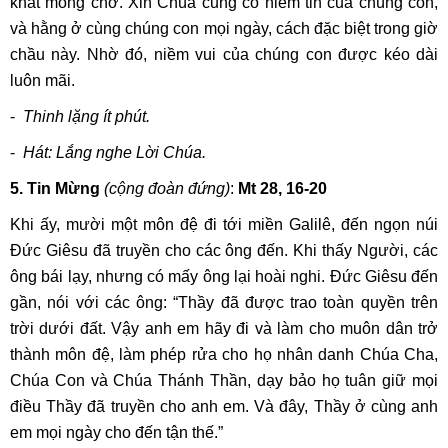
khát mong chờ. Xin Chúa củng cố niềm tin của chúng con,
và hằng ở cùng chúng con mọi ngày, cách đặc biệt trong giờ
chầu này. Nhờ đó, niềm vui của chúng con được kéo dài
luôn mãi.
-
Thinh lặng ít phút.
-
Hát: Lắng nghe Lời Chúa.
5. Tin Mừng
(cộng đoàn đứng)
:
Mt 28, 16-20
Khi ấy, mười một môn đệ đi tới miền Galilê, đến ngọn núi
Đức Giêsu đã truyền cho các ông đến. Khi thấy Người, các
ông bái lạy, nhưng có mấy ông lại hoài nghi. Đức Giêsu đến
gần, nói với các ông: “Thầy đã được trao toàn quyền trên
trời dưới đất. Vậy anh em hãy đi và làm cho muôn dân trở
thành môn đệ, làm phép rửa cho họ nhân danh Chúa Cha,
Chúa Con và Chúa Thánh Thần, dạy bảo họ tuân giữ mọi
điều Thầy đã truyền cho anh em. Và đây, Thầy ở cùng anh
em mọi ngày cho đến tận thế.”