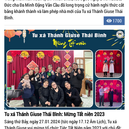
Đức cha Đa Minh Đặng Văn Cầu đã long trọng cử hành nghi thức cắt
băng khánh thành và làm phép nhà mới của Tu xá Thánh Giuse Thái
Bình.
1700
Tu xá Thánh Giuse Thái Bình: Mừng Tất niên 2023
Sáng thứ Bảy, ngày 27.01.2024 (tức ngày 17.12 Âm Lịch), Tu xá
Thánh Giuse vui mừng tổ chức Tiệc Tất Niên năm 2023 với chủ đề: