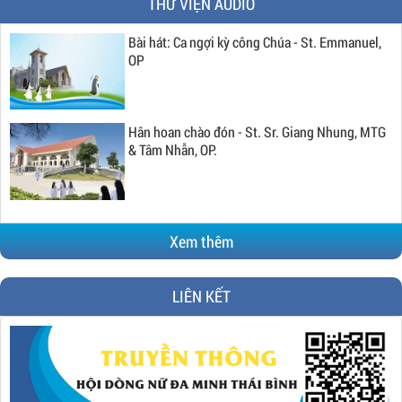
THƯ VIỆN AUDIO
Bài hát: Ca ngợi kỳ công Chúa - St. Emmanuel,
OP
Hân hoan chào đón - St. Sr. Giang Nhung, MTG
& Tâm Nhẫn, OP.
Xem thêm
LIÊN KẾT