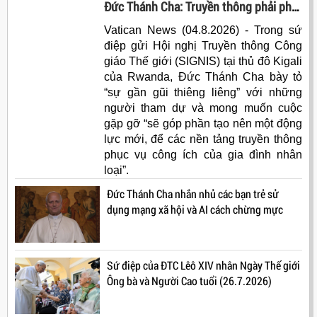
Đức Thánh Cha: Truyền thông phải phục vụ công ích của gia đình nhân loại
Vatican News (04.8.2026) - Trong sứ
điệp gửi Hội nghị Truyền thông Công
giáo Thế giới (SIGNIS) tại thủ đô Kigali
của Rwanda, Đức Thánh Cha bày tỏ
“sự gần gũi thiêng liêng” với những
người tham dự và mong muốn cuộc
gặp gỡ “sẽ góp phần tạo nên một động
lực mới, để các nền tảng truyền thông
phục vụ công ích của gia đình nhân
loại”.
Đức Thánh Cha nhắn nhủ các bạn trẻ sử
dụng mạng xã hội và AI cách chừng mực
Sứ điệp của ĐTC Lêô XIV nhân Ngày Thế giới
Ông bà và Người Cao tuổi (26.7.2026)