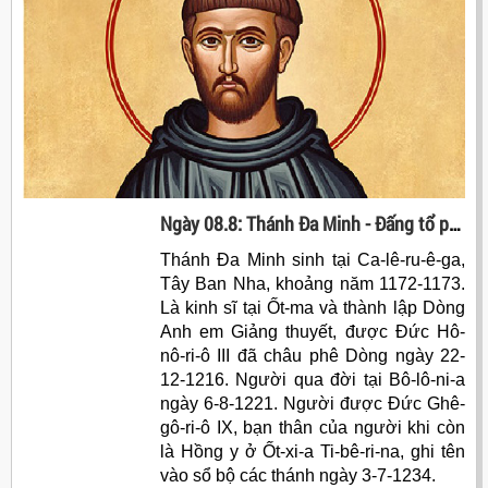
Ngày 08.8: Thánh Đa Minh - Đấng tổ phụ Dòng Anh em Giảng thuyết
Thánh Ða Minh sinh tại Ca-lê-ru-ê-ga,
Tây Ban Nha, khoảng năm 1172-1173.
Là kinh sĩ tại Ốt-ma và thành lập Dòng
Anh em Giảng thuyết, được Ðức Hô-
nô-ri-ô III đã châu phê Dòng ngày 22-
12-1216. Người qua đời tại Bô-lô-ni-a
ngày 6-8-1221. Người được Ðức Ghê-
gô-ri-ô IX, bạn thân của người khi còn
là Hồng y ở Ốt-xi-a Ti-bê-ri-na, ghi tên
vào sổ bộ các thánh ngày 3-7-1234.