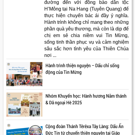
đường đến với đồng bào dân tộc
H’Mông tại Na Hang (Tuyên Quang) để
thực hiện chuyến bác ái đầy ý nghĩa.
Hành trình không chỉ mang theo những
phần quà yêu thương, mà còn là dịp để
chị em sẻ chia niềm vui Tin Mừng,
sống tinh thần phục vụ và cảm nghiệm
sâu sắc hơn tình yêu của Thiên Chúa
nơi ...
Hành trình thiện nguyện – Dấu chỉ sống
động của Tin Mừng
Nhóm Khuyến học: Hành hương Năm thánh
& Dã ngoại Hè 2025
Cộng đoàn Thánh Têrêxa Tây Làng: Dấu Ấn
Đức Tin từ chuyến thiện nguyện tại Giáo