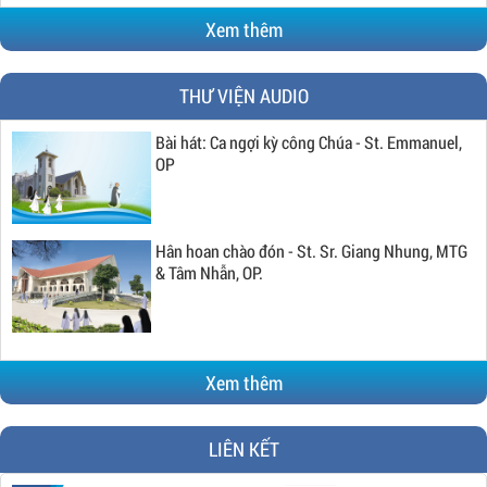
Xem thêm
THƯ VIỆN AUDIO
Bài hát: Ca ngợi kỳ công Chúa - St. Emmanuel,
OP
Hân hoan chào đón - St. Sr. Giang Nhung, MTG
& Tâm Nhẫn, OP.
Xem thêm
LIÊN KẾT