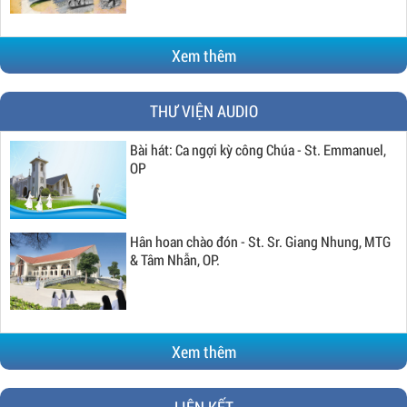
Xem thêm
THƯ VIỆN AUDIO
Bài hát: Ca ngợi kỳ công Chúa - St. Emmanuel,
OP
Hân hoan chào đón - St. Sr. Giang Nhung, MTG
& Tâm Nhẫn, OP.
Xem thêm
LIÊN KẾT