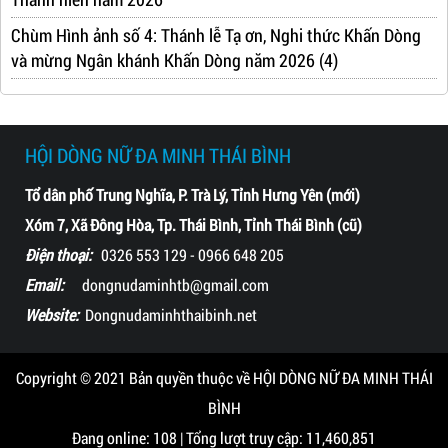
Chùm Hình ảnh số 4: Thánh lễ Tạ ơn, Nghi thức Khấn Dòng
và mừng Ngân khánh Khấn Dòng năm 2026 (4)
HỘI DÒNG NỮ ĐA MINH THÁI BÌNH
Tổ dân phố Trung Nghĩa, P. Trà Lý, Tỉnh Hưng Yên (mới)
Xóm 7, Xã Đông Hòa, Tp. Thái Bình, Tỉnh Thái Bình (cũ)
Điện thoại:
0326 553 129 - 0966 648 205
Email:
dongnudaminhtb@gmail.com
Website:
Dongnudaminhthaibinh.net
Copyright © 2021 Bản quyền thuộc về HỘI DÒNG NỮ ĐA MINH THÁI
BÌNH
Đang online: 108 | Tổng lượt truy cập: 11,460,851