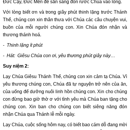
Đức Cậy, Đức Mến để sẵn sàng đón rước Chúa vào lòng.
Với lòng biết ơn và trong giây phút thinh lặng trước Thánh
Thể, chúng con xin thân thưa với Chúa các câu chuyện vui,
buồn của mỗi người chúng con. Xin Chúa đón nhận và
thương thánh hoá.
-
Thinh lặng ít phút
-
Hát
:
Giêsu Chúa con ơi, yêu thương phút giây này…
Suy niệm 2:
Lạy Chúa Giêsu Thánh Thể, chúng con xin cảm tạ Chúa. Vì
yêu thương chúng con, Chúa đã tự nguyện trở nên của ăn,
của uống để dưỡng nuôi linh hồn chúng con. Xin cho chúng
con đừng bao giờ thờ ơ với tình yêu mà Chúa ban tặng cho
chúng con. Xin ban cho chúng con biết siêng năng đón
nhận Chúa qua Thánh lễ mỗi ngày.
Lạy Chúa, cuộc sống hôm nay, có biết bao cám dỗ đang mời