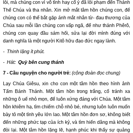
lỗi, mà chúng con vì vô tình hay cố ý đã lỗi phạm đến Thánh
Thể Chúa và tha nhân. Xin mở mắt tâm hồn chúng con, để
chúng con có thể bắt gặp ánh mắt nhân từ- đau thương của
Chúa sau mỗi lần chúng con vấp ngã, để như thánh Phêrô,
chúng con quay đầu sám hối, sửa lại đời mình đúng với
danh nghĩa là một người Kitô hữu đạo đức ngay lành.
- Thinh lặng ít phút.
- Hát
:
Quỳ bên cung thánh
7 - Cầu nguyện cho người trẻ:
(cộng đoàn đọc chung)
Lạy Chúa Giêsu, xin cho con một tâm hồn theo hình ảnh
Tấm Bánh Thánh. Một tâm hồn trong trắng, cố tránh xa
những ô uế nhỏ mọn, để luôn xứng đáng với Chúa. Một tâm
hồn khiêm hạ, tìm chiếm chỗ nhỏ bé, nhưng luôn luôn muốn
bày tỏ một tình yêu lớn lao. Một tâm hồn đơn sơ, không biết
đến những phức tạp của ích kỷ, và tìm hiến dâng mà không
đòi lại. Một tâm hồn lặng lẽ, hạnh phúc khi thấy sự quảng