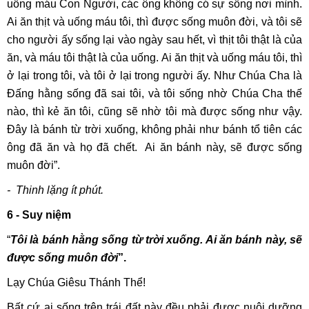
uống máu Con Người, các ông không có sự sống nơi mình.
Ai ăn thịt và uống máu tôi, thì được sống muôn đời, và tôi sẽ
cho người ấy sống lại vào ngày sau hết, vì thịt tôi thật là của
ăn, và máu tôi thật là của uống. Ai ăn thịt và uống máu tôi, thì
ở lại trong tôi, và tôi ở lại trong người ấy. Như Chúa Cha là
Đấng hằng sống đã sai tôi, và tôi sống nhờ Chúa Cha thế
nào, thì kẻ ăn tôi, cũng sẽ nhờ tôi mà được sống như vậy.
Đây là bánh từ trời xuống, không phải như bánh tổ tiên các
ông đã ăn và họ đã chết. Ai ăn bánh này, sẽ được sống
muôn đời”.
- Thinh lặng ít phút.
6 - Suy niệm
“
Tôi là bánh hằng sống từ trời xuống. Ai ăn bánh này, sẽ
được sống muôn đời
”.
Lạy Chúa Giêsu Thánh Thể!
Bất cứ ai sống trên trái đất này đều phải được nuôi dưỡng