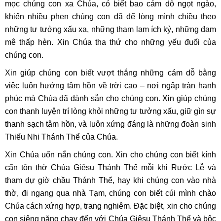
mọc chúng con xa Chúa, có biết bao cám dỗ ngọt ngào,
khiến nhiều phen chúng con đã để lòng mình chiều theo
những tư tưởng xấu xa, những tham lam ích kỷ, những đam
mê thấp hèn. Xin Chúa tha thứ cho những yếu đuối của
chúng con.
Xin giúp chúng con biết vượt thắng những cám dỗ bằng
việc luôn hướng tâm hồn về trời cao – nơi ngập tràn hạnh
phúc mà Chúa đã dành sẵn cho chúng con. Xin giúp chúng
con thanh luyện trí lòng khỏi những tư tưởng xấu, giữ gìn sự
thanh sạch tâm hồn, và luôn xứng đáng là những đoàn sinh
Thiếu Nhi Thánh Thể của Chúa.
Xin Chúa uốn nắn chúng con. Xin cho chúng con biết kính
cẩn tôn thờ Chúa Giêsu Thánh Thế mỗi khi Rước Lễ và
tham dự giờ chầu Thánh Thể, hay khi chúng con vào nhà
thờ, đi ngang qua nhà Tạm, chúng con biết cúi mình chào
Chúa cách xứng hợp, trang nghiêm. Đặc biệt, xin cho chúng
con siêng năng chạy đến với Chúa Giêsu Thánh Thể và bộc