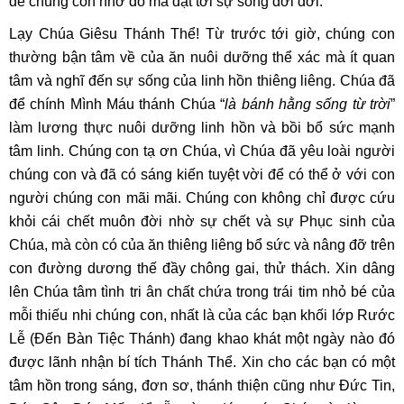
để chúng con nhờ đó mà đạt tới sự sống đời đời.
Lạy Chúa Giêsu Thánh Thể! Từ trước tới giờ, chúng con
thường bận tâm về của ăn nuôi dưỡng thể xác mà ít quan
tâm và nghĩ đến sự sống của linh hồn thiêng liêng. Chúa đã
để chính Mình Máu thánh Chúa “
là bánh hằng sống từ trời
”
làm lương thực nuôi dưỡng linh hồn và bồi bổ sức mạnh
tâm linh. Chúng con tạ ơn Chúa, vì Chúa đã yêu loài người
chúng con và đã có sáng kiến tuyệt vời để có thể ở với con
người chúng con mãi mãi. Chúng con không chỉ được cứu
khỏi cái chết muôn đời nhờ sự chết và sự Phục sinh của
Chúa, mà còn có của ăn thiêng liêng bổ sức và nâng đỡ trên
con đường dương thế đầy chông gai, thử thách. Xin dâng
lên Chúa tâm tình tri ân chất chứa trong trái tim nhỏ bé của
mỗi thiếu nhi chúng con, nhất là của các bạn khối lớp Rước
Lễ (Đến Bàn Tiệc Thánh) đang khao khát một ngày nào đó
được lãnh nhận bí tích Thánh Thể. Xin cho các bạn có một
tâm hồn trong sáng, đơn sơ, thánh thiện cũng như Đức Tin,