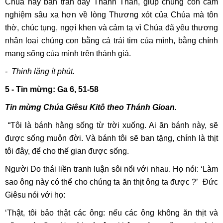
Chúa hãy ban tràn đầy Thánh Thần, giúp chúng con cảm
nghiệm sâu xa hơn về lòng Thương xót của Chúa mà tôn
thờ, chúc tụng, ngợi khen và cảm tạ vì Chúa đã yêu thương
nhân loại chúng con bằng cả trái tim của mình, bằng chính
mạng sống của mình trên thánh giá.
- Thinh lặng ít phút.
5 - Tin mừng: Ga 6, 51-58
Tin mừng Chúa Giêsu Kitô theo Thánh Gioan.
“Tôi là bánh hằng sống từ trời xuống. Ai ăn bánh này, sẽ
được sống muôn đời. Và bánh tôi sẽ ban tặng, chính là thịt
tôi đây, để cho thế gian được sống.
Người Do thái liền tranh luận sôi nổi với nhau. Họ nói: ‘Làm
sao ông này có thể cho chúng ta ăn thịt ông ta được ?’ Đức
Giêsu nói với họ:
‘Thật, tôi bảo thật các ông: nếu các ông không ăn thịt và