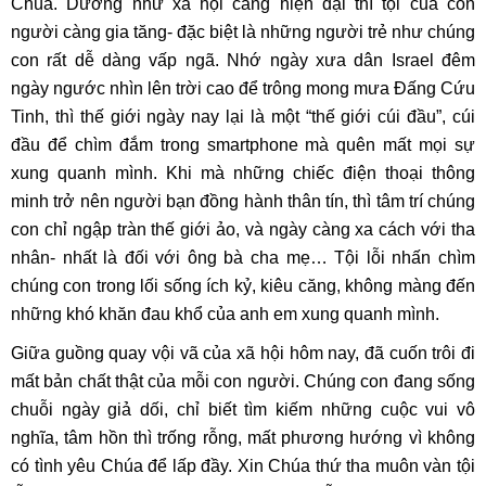
Chúa. Dường như xã hội càng hiện đại thì tội của con
người càng gia tăng- đặc biệt là những người trẻ như chúng
con rất dễ dàng vấp ngã. Nhớ ngày xưa dân Israel đêm
ngày ngước nhìn lên trời cao để trông mong mưa Đấng Cứu
Tinh, thì thế giới ngày nay lại là một “thế giới cúi đầu”, cúi
đầu để chìm đắm trong smartphone mà quên mất mọi sự
xung quanh mình. Khi mà những chiếc điện thoại thông
minh trở nên người bạn đồng hành thân tín, thì tâm trí chúng
con chỉ ngập tràn thế giới ảo, và ngày càng xa cách với tha
nhân- nhất là đối với ông bà cha mẹ… Tội lỗi nhấn chìm
chúng con trong lối sống ích kỷ, kiêu căng, không màng đến
những khó khăn đau khổ của anh em xung quanh mình.
Giữa guồng quay vội vã của xã hội hôm nay, đã cuốn trôi đi
mất bản chất thật của mỗi con người. Chúng con đang sống
chuỗi ngày giả dối, chỉ biết tìm kiếm những cuộc vui vô
nghĩa, tâm hồn thì trống rỗng, mất phương hướng vì không
có tình yêu Chúa để lấp đầy. Xin Chúa thứ tha muôn vàn tội