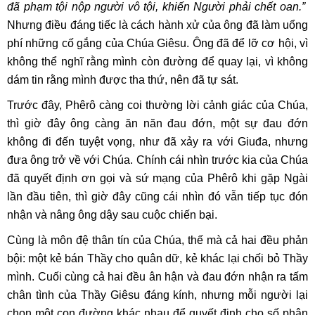
đã phạm tội nộp người vô tội, khiến Người phải chết oan.”
Nhưng điều đáng tiếc là cách hành xử của ông đã làm uổng
phí những cố gắng của Chúa Giêsu. Ông đã để lỡ cơ hội, vì
không thể nghĩ rằng mình còn đường để quay lại, vì không
dám tin rằng mình được tha thứ, nên đã tự sát.
Trước đây, Phêrô càng coi thường lời cảnh giác của Chúa,
thì giờ đây ông càng ăn năn đau đớn, một sự đau đớn
không đi đến tuyệt vọng, như đã xảy ra với Giuđa, nhưng
đưa ông trở về với Chúa. Chính cái nhìn trước kia của Chúa
đã quyết định ơn gọi và sứ mạng của Phêrô khi gặp Ngài
lần đầu tiên, thì giờ đây cũng cái nhìn đó vẫn tiếp tục đón
nhận và nâng ông dậy sau cuộc chiến bại.
Cùng là môn đệ thân tín của Chúa, thế mà cả hai đều phản
bội: một kẻ bán Thầy cho quân dữ, kẻ khác lại chối bỏ Thầy
mình. Cuối cùng cả hai đều ân hận và đau đớn nhận ra tấm
chân tình của Thầy Giêsu đáng kính, nhưng mỗi người lại
chọn một con đường khác nhau để quyết định cho số phận