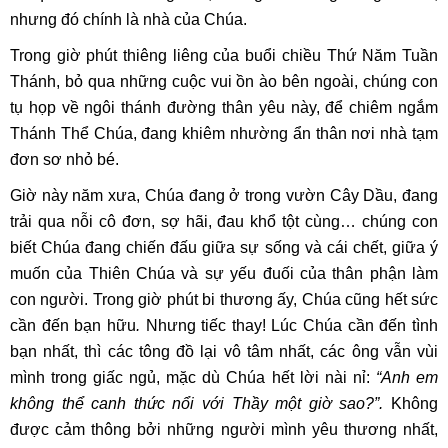
nhưng đó chính là nhà của Chúa.
Trong giờ phút thiêng liêng của buổi chiều Thứ Năm Tuần
Thánh, bỏ qua những cuộc vui ồn ào bên ngoài, chúng con
tụ họp về ngôi thánh đường thân yêu này, để chiêm ngắm
Thánh Thể Chúa, đang khiêm nhường ẩn thân nơi nhà tạm
đơn sơ nhỏ bé.
Giờ này năm xưa, Chúa đang ở trong vườn Cây Dầu, đang
trải qua nỗi cô đơn, sợ hãi, đau khổ tột cùng… chúng con
biết Chúa đang chiến đấu giữa sự sống và cái chết, giữa ý
muốn của Thiên Chúa và sự yếu đuối của thân phận làm
con người. Trong giờ phút bi thương ấy, Chúa cũng hết sức
cần đến bạn hữu
.
Nhưng tiếc thay! Lúc Chúa cần đến tình
bạn nhất, thì các tông đồ lại vô tâm nhất, các ông vẫn vùi
mình trong giấc ngủ, mặc dù Chúa hết lời nài nỉ:
“Anh em
không thể canh thức nổi với Thầy một giờ sao?”.
Không
được cảm thông bởi những người mình yêu thương nhất,