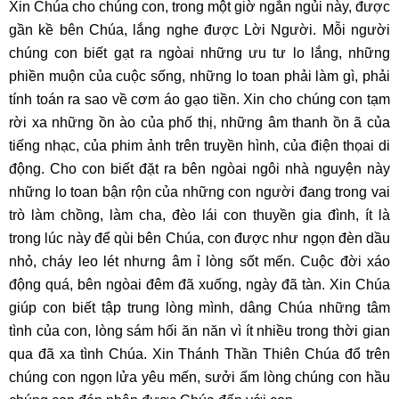
Xin Chúa cho chúng con, trong một giờ ngắn ngủi này, được
gần kề bên Chúa, lắng nghe được Lời Người. Mỗi người
chúng con biết gạt ra ngòai những ưu tư lo lắng, những
phiền muộn của cuộc sống, những lo toan phải làm gì, phải
tính toán ra sao về cơm áo gạo tiền. Xin cho chúng con tạm
rời xa những ồn ào của phố thị, những âm thanh ồn ã của
tiếng nhạc, của phim ảnh trên truyền hình, của điện thọai di
động. Cho con biết đặt ra bên ngòai ngôi nhà nguyện này
những lo toan bận rộn của những con người đang trong vai
trò làm chồng, làm cha, đèo lái con thuyền gia đình, ít là
trong lúc này để qùi bên Chúa, con được như ngọn đèn dầu
nhỏ, cháy leo lét nhưng âm ỉ lòng sốt mến. Cuộc đời xáo
động quá, bên ngòai đêm đã xuống, ngày đã tàn. Xin Chúa
giúp con biết tập trung lòng mình, dâng Chúa những tâm
tình của con, lòng sám hối ăn năn vì ít nhiều trong thời gian
qua đã xa tình Chúa. Xin Thánh Thần Thiên Chúa đổ trên
chúng con ngọn lửa yêu mến, sưởi ấm lòng chúng con hầu