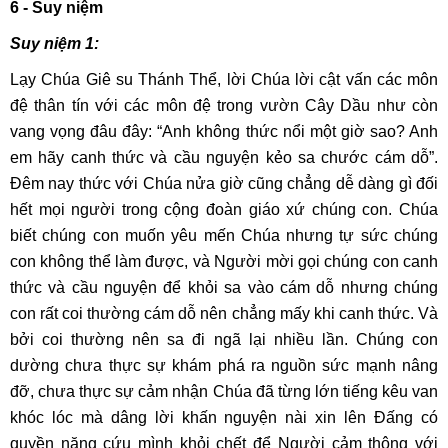
6 - Suy niệm
Suy niệm 1:
Lạy Chúa Giê su Thánh Thể, lời Chúa lời cật vấn các môn
đệ thân tín với các môn đệ trong vườn Cây Dầu như còn
vang vọng đâu đây: “Anh không thức nổi một giờ sao? Anh
em hãy canh thức và cầu nguyện kẻo sa chước cám dỗ”.
Đêm nay thức với Chúa nửa giờ cũng chẳng dễ dàng gì đối
hết mọi người trong cộng đoàn giáo xứ chúng con. Chúa
biết chúng con muốn yêu mến Chúa nhưng tự sức chúng
con không thể làm được, và Người mời gọi chúng con canh
thức và cầu nguyện để khỏi sa vào cám dỗ nhưng chúng
con rất coi thường cám dỗ nên chẳng mấy khi canh thức. Và
bởi coi thường nên sa đi ngã lại nhiều lần. Chúng con
dường chưa thực sự khám phá ra nguồn sức mạnh nâng
đỡ, chưa thực sự cảm nhận Chúa đã từng lớn tiếng kêu van
khóc lóc mà dâng lời khấn nguyện nài xin lên Đấng có
quyền năng cứu mình khỏi chết để Người cảm thông với