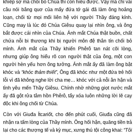
khiếp sợ mà chối bỏ Chúa thì còn hiểu được. Vậy mà chỉ vài
câu nói bâng quơ của mấy đứa tớ gái đã làm ông hoảng
loạn, chối từ mọi mối liên hệ với người Thầy đáng kính.
Cũng may là lúc đó Chúa Giêsu quay lại nhìn ông, và ông
bắt được cái nhìn của Chúa. Ánh mắt Chúa thật buồn, chất
chứa nỗi bi thương khi bị người môn đệ thân tín chối bỏ
mình. Ánh mắt của Thầy khiến Phêrô tan nát cõi lòng,
nhưng giúp ông hiểu rõ con người thật của ông, một con
người hèn yếu hơn ông tưởng. Ánh mắt ấy đã làm ông bật
khóc và
“khóc thảm thiết”
, Ông đã khóc như một đứa trẻ hối
lỗi vì đã không nghe lời cha mẹ… khóc với cả nỗi ân hận và
tình yêu mến Thầy Giêsu. Chính nhờ những giọt nước mắt
ấy đã gột rửa tâm hồn Phêrô, tẩy xóa luôn những lời lẽ cay
độc khi ông chối từ Chúa.
Còn với Giuđa Ítcariốt, cho đến phút cuối, Giuđa cũng đã
nhận ra tấm lòng của Thầy mình. Ông hối hận, quăng tiền trả
lại cho các thượng tế và kỳ mục, xưng thú tội công khai:
“Tôi