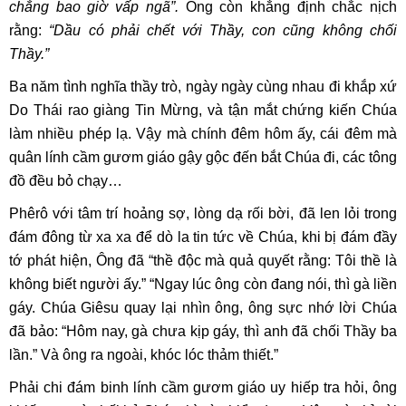
chẳng bao giờ vấp ngã”.
Ông còn khẳng định chắc nịch
rằng:
“Dầu có phải chết với Thầy, con cũng không chối
Thầy.”
Ba năm tình nghĩa thầy trò, ngày ngày cùng nhau đi khắp xứ
Do Thái rao giàng Tin Mừng, và tận mắt chứng kiến Chúa
làm nhiều phép lạ. Vậy mà chính đêm hôm ấy, cái đêm mà
quân lính cầm gươm giáo gậy gộc đến bắt Chúa đi, các tông
đồ đều bỏ chạy…
Phêrô với tâm trí hoảng sợ, lòng dạ rối bời, đã len lỏi trong
đám đông từ xa xa để dò la tin tức về Chúa, khi bị đám đầy
tớ phát hiện, Ông đã “thề độc mà quả quyết rằng: Tôi thề là
không biết người ấy.” “Ngay lúc ông còn đang nói, thì gà liền
gáy. Chúa Giêsu quay lại nhìn ông, ông sực nhớ lời Chúa
đã bảo: “Hôm nay, gà chưa kịp gáy, thì anh đã chối Thầy ba
lần.” Và ông ra ngoài, khóc lóc thảm thiết.”
Phải chi đám binh lính cầm gươm giáo uy hiếp tra hỏi, ông