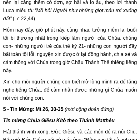
nên lại càng thêm cô đơn, sợ hãi và lo âu, theo lời thánh
Luca miêu tả
: “Mồ hôi Người như những giọt máu rơi xuống
đất”
(Lc 22,44).
Hôm nay đây, giờ phút này, cùng nhau tưởng niệm lại buổi
tối bi thương nhất trong kiếp làm người của Chúa, chúng
con- những người trẻ của thế kỷ 21- những con người đầy
bất toàn tội lỗi, nguyện xin được ở lại đồng hành, chia sẻ và
cảm thông với Chúa trong giờ Chầu Thánh Thể thiêng liêng
này.
Xin cho mỗi người chúng con biết mở lòng mình ra để lắng
nghe tiếng Chúa, để cảm nhận được những gì Chúa muốn
nói với chúng con.
5 - Tin Mừng: Mt 26, 30-35
(mời cộng đoàn đứng)
Tin mừng Chúa Giêsu Kitô theo Thánh Matthêu
Hát thánh vịnh xong, Đức Giêsu và các môn đệ ra núi Ôliu.
Bấy giờ Đức Giêsu nói với các ông: “Đêm nay tất cả anh em