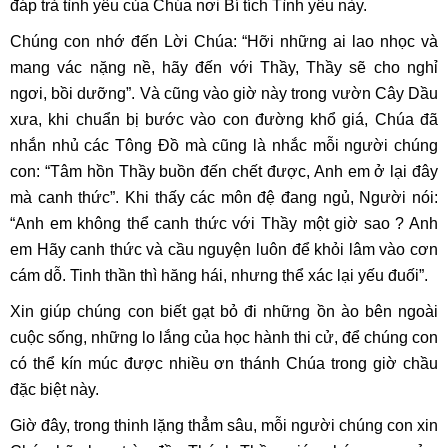
đáp trả tình yêu của Chúa nơi Bí tích Tình yêu này.
Chúng con nhớ đến Lời Chúa: “Hỡi những ai lao nhọc và
mang vác nặng nề, hãy đến với Thầy, Thầy sẽ cho nghỉ
ngơi, bồi dưỡng”. Và cũng vào giờ này trong vườn Cây Dầu
xưa, khi chuẩn bị bước vào con đường khổ giá, Chúa đã
nhắn nhủ các Tông Đồ mà cũng là nhắc mỗi người chúng
con: “Tâm hồn Thầy buồn đến chết được, Anh em ở lại đây
mà canh thức”. Khi thấy các môn đệ đang ngủ, Người nói:
“Anh em không thể canh thức với Thầy một giờ sao ? Anh
em Hãy canh thức và cầu nguyện luôn để khỏi lâm vào cơn
cám dỗ. Tinh thần thì hăng hái, nhưng thể xác lại yếu đuối”.
Xin giúp chúng con biết gạt bỏ đi những ồn ào bên ngoài
cuộc sống, những lo lắng của học hành thi cử, để chúng con
có thể kín múc được nhiều ơn thánh Chúa trong giờ chầu
đặc biệt này.
Giờ đây, trong thinh lặng thẳm sâu, mỗi người chúng con xin