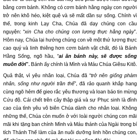
bằng cơm bánh. Không có cơm bánh hằng ngày con người
trở nên khô héo, kiệt quệ và sẽ mất dần sự sống. Chính vì
thế, trong kinh Lạy Cha, Chúa đã dạy chúng con cầu
nguyện: “
xin Cha cho chúng con lương thực hằng ngày
”.
Hôm nay, Chúa lại hướng chúng con về một thứ lương thực
cao quý và linh thiêng hơn cơm bánh vật chất, đó là Bánh
Hằng Sống, ngõ hầu, “
ai ăn bánh này, sẽ được sống
muôn đời
”.
Bánh ấy chính là Mình và Máu Chúa Giêsu Kitô.
Quả thật, vì yêu nhân loại, Chúa đã “
trở nên giống phàm
nhân, sống như người trần thế
”, đã rảo quanh khắp hang
cùng ngõ hẻm để gieo rắc yêu thương và loan báo tin mừng
Cứu độ. Cái chết trên cây thập giá và sự Phục sinh là đỉnh
cao của tình yêu vô biên Chúa dành cho nhân loại. Không
những thế, Chúa còn muốn ở với loài người chúng con mãi
mãi khi tặng ban chính Mình và Máu thánh của Ngài trong bí
tích Thánh Thể làm của ăn nuôi dưỡng linh hồn chúng con,