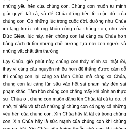
những yếu hèn của chúng con. Chúng con muốn tự mình
giải quyết tất cả, và để Chúa đứng bên lề cuộc đời của
chúng con. Có những lúc trong cuộc đời, dường như Chúa
im lặng trước những khốn cùng của chúng con; như với
Đức Giêsu lúc này, nên chúng con lại càng xa Chúa hơn
bằng cách đi tìm những chỗ nương tựa nơi con người và
những vật chất tầm thường.
Lạy Chúa, giờ phút này, chúng con thấy mình sai thật rồi,
thay vì càng cầu nguyện nhiều hơn để thắng được cám dỗ
thì chúng con lại càng xa lánh Chúa mà càng xa Chúa,
chúng con lại càng lún sâu vào hết sai phạm này đến sai
phạm khác. Tâm hồn chúng con chẳng mấy khi bình an thực
sự. Chúa ơi, chúng con muốn dâng lên Chúa tất cả tự do, trí
nhớ, trí hiểu và tất cả những gì chúng con có ngay cả những
yếu hèn của chúng con. Xin Chúa hãy là tất cả trong chúng
con. Xin Chúa hãy là sức mạnh của chúng con khi chúng
con sợ hãi. Xin Chúa nên khiên thuẫn chở che khi chúng