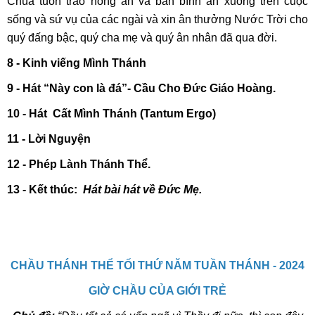
Chúa tuôn trào hồng ân và ban bình an xuống trên cuộc
sống và sứ vụ của các ngài và xin ân thưởng Nước Trời cho
quý đấng bậc, quý cha mẹ và quý ân nhân đã qua đời.
8 - Kinh viếng Mình Thánh
9 - Hát “Này con là đá”- Cầu Cho Đức Giáo Hoàng.
10 -
Hát Cất Mình Thánh (Tantum Ergo)
11 -
Lời Nguyện
12 - Phép Lành Thánh Thể.
13 - Kết thúc:
Hát bài hát về Đức Mẹ.
CHẦU THÁNH THỂ TỐI THỨ NĂM TUẦN THÁNH - 2024
GIỜ CHẦU CỦA GIỚI TRẺ