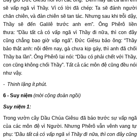
sẽ vấp ngã vì Thầy. Vì có lời đã chép: Ta sẽ đánh người
chăn chiên, và đàn chiên sẽ tan tác. Nhưng sau khi trỗi dậy,
Thầy sẽ đến Galilê trước anh em”. Ông Phêrô liền
thưa: “Dầu tất cả có vấp ngã vì Thầy đi nữa, thì con đây
cũng chẳng bao giờ vấp ngã”. Đức Giêsu bảo ông: “Thầy
bảo thật anh: nội đêm nay, gà chưa kịp gáy, thì anh đã chối
Thầy ba lần”. Ông Phêrô lại nói: “Dầu có phải chết với Thầy,
con cũng không chối Thầy”. Tất cả các môn đệ cũng đều nói
như vậy.
- Thinh lặng ít phút.
6 - Suy niệm
(mời cộng đoàn ngồi)
Suy niệm 1:
Trong vườn cây Dầu Chúa Giêsu đã báo trước sự vấp ngã
của các môn đệ vì Người. Nhưng Phêrô vẫn vênh vang tự
phụ:
“Dầu tất cả có vấp ngã vì Thầy đi nữa, thì con đây cũng