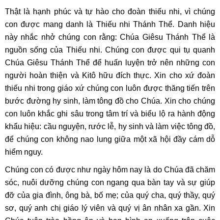
Thật là hạnh phúc và tự hào cho đoàn thiếu nhi, vì chúng
con được mang danh là Thiếu nhi Thánh Thể. Danh hiệu
này nhắc nhở chúng con rằng: Chúa Giêsu Thánh Thể là
nguồn sống của Thiếu nhi. Chúng con được qui tụ quanh
Chúa Giêsu Thánh Thể để huấn luyện trở nên những con
người hoàn thiện và Kitô hữu đích thực. Xin cho xứ đoàn
thiếu nhi trong giáo xứ chúng con luôn được thăng tiến trên
bước đường hy sinh, làm tông đồ cho Chúa. Xin cho chúng
con luôn khắc ghi sâu trong tâm trí và biểu lộ ra hành động
khẩu hiệu: cầu nguyện, rước lễ, hy sinh và làm việc tông đồ,
để chúng con không nao lung giữa một xã hội đầy cám dỗ
hiểm nguy.
Chúng con có được như ngày hôm nay là do Chúa đã chăm
sóc, nuôi dưỡng chúng con ngang qua bàn tay và sự giúp
đỡ của gia đình, ông bà, bố mẹ; của quý cha, quý thầy, quý
sơ, quý anh chị giáo lý viên và quý vị ân nhân xa gần. Xin