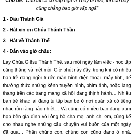
Chủ đề:
“Dầu tất cả có vấp ngã vì Thầy đi nữa, thì con đây
cũng chẳng bao giờ vấp ngã”
1 - Dấu Thánh Giá
2 - Hát xin ơn Chúa Thánh Thần
3 - Hát về Thánh Thể
4 -
Dẫn vào giờ chầu:
Lạy
Chúa Giêsu Thánh Thể, s
au một ngày làm việc - học tập
căng thẳng và mệt mỏi. Giờ phút này đây, trong khi có nhiều
bạn trẻ đang ngồi trước màn hình điện thoại- máy tính, để
thưởng thức những kênh truyền hình, phim ảnh, hoặc lang
thang trên các trang mạng xã hội đang thịnh hành… Nhiều
bạn trẻ khác lại đang tụ tập bạn bè ở nơi quán xá có tiếng
nhạc rộn ràng náo nhiệt… Và cũng có nhiều bạn đang xum
họp bên gia đình với ông bà cha mẹ- anh chị em, cùng kể
cho nhau nghe những câu chuyện vui buồn của một ngày
đã qua… Phần chúng con, chúng con cũng đang ở nhà,