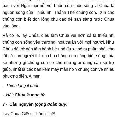
bạch với Ngài mọi nỗi vui buồn của cuộc sống vì Chúa là
nguồn sống của Thiếu nhi Thánh Thể chúng con. Xin cho
chúng con biết dọn lòng chu đáo để sẵn sàng rước Chúa
vào lòng.
Và có lẽ, lạy Chúa, điều làm Chúa vui hơn cả là thiếu nhi
chúng con sống yêu thương, hoà thuận với mọi người. Như
Chúa đã trở nên tấm bánh bé nhỏ được bẻ ra phân phát cho
tất cả con người thì xin cho chúng con cũng biết sống chia
sẻ những gì chúng con có cho những ai đang cần sự trợ
giúp, nhất là các bạn kém may mắn hơn chúng con về nhiều
phương diện. A men
-
Thinh lặng ít phút
-
Hát:
Chúa là mục tử
7 - Cầu nguyện
(cộng đoàn quỳ)
Lạy Chúa Giêsu Thánh Thể!