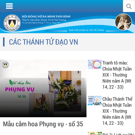
CÁC THÁNH TỬ ĐẠO VN
Tranh tô màu:
Chúa Nhật Tuần
XIX - Thường
Niên năm A (Mt
14, 22 - 33)
Chầu Thánh Thể
Chúa Nhật Tuần
XIX - Thường
Niên năm A (Mt
Mẫu cắm hoa Phụng vụ - số 35
14, 22 - 33)
Bài 2: Lịch sự khi