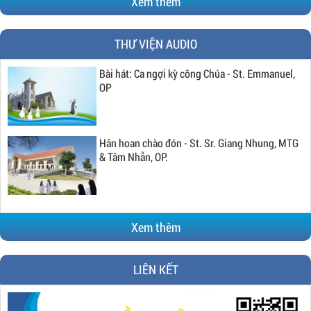
Xem thêm
THƯ VIỆN AUDIO
Bài hát: Ca ngợi kỳ công Chúa - St. Emmanuel,
OP
Hân hoan chào đón - St. Sr. Giang Nhung, MTG
& Tâm Nhẫn, OP.
Xem thêm
LIÊN KẾT