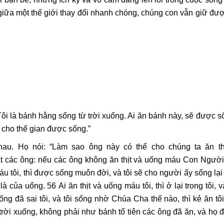
giữa một thế giới thay đổi nhanh chóng, chúng con vẫn giữ được
“Tôi là bánh hằng sống từ trời xuống. Ai ăn bánh này, sẽ được 
để cho thế gian được sống.”
nhau. Họ nói: “Làm sao ông này có thể cho chúng ta ăn th
hật các ông: nếu các ông không ăn thịt và uống máu Con Người
áu tôi, thì được sống muôn đời, và tôi sẽ cho người ấy sống lạ
 là của uống. 56 Ai ăn thịt và uống máu tôi, thì ở lại trong tôi, và
 đã sai tôi, và tôi sống nhờ Chúa Cha thế nào, thì kẻ ăn tôi
rời xuống, không phải như bánh tổ tiên các ông đã ăn, và họ đã