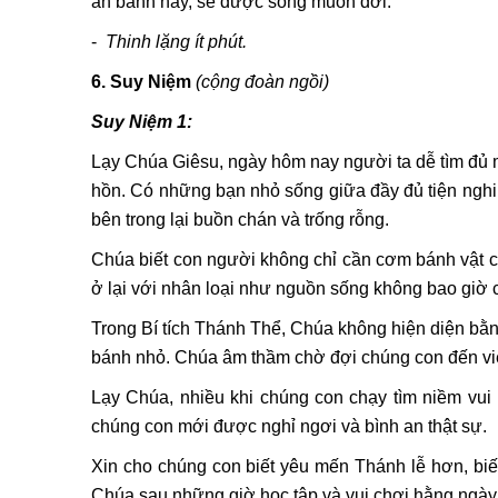
ăn bánh này, sẽ được sống muôn đời.”
-
Thinh lặng ít phút.
6. Suy Niệm
(cộng đoàn ngồi)
Suy Niệm 1:
Lạy Chúa Giêsu, ngày hôm nay người ta dễ tìm đủ m
hồn. Có những bạn nhỏ sống giữa đầy đủ tiện ngh
bên trong lại buồn chán và trống rỗng.
Chúa biết con người không chỉ cần cơm bánh vật 
ở lại với nhân loại như nguồn sống không bao giờ 
Trong Bí tích Thánh Thể, Chúa không hiện diện bằ
bánh nhỏ. Chúa âm thầm chờ đợi chúng con đến vi
Lạy Chúa, nhiều khi chúng con chạy tìm niềm vui
chúng con mới được nghỉ ngơi và bình an thật sự.
Xin cho chúng con biết yêu mến Thánh lễ hơn, biết 
Chúa sau những giờ học tập và vui chơi hằng ngày