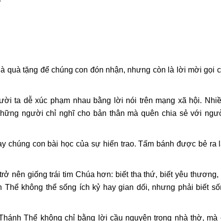
à quà tặng để chúng con đón nhận, nhưng còn là lời mời gọi 
ười ta dễ xúc phạm nhau bằng lời nói trên mạng xã hội. Nhiề
hững người chỉ nghĩ cho bản thân mà quên chia sẻ với ngư
y chúng con bài học của sự hiến trao. Tấm bánh được bẻ ra l
ở nên giống trái tim Chúa hơn: biết tha thứ, biết yêu thương,
 Thể không thể sống ích kỷ hay gian dối, nhưng phải biết s
 Thánh Thể không chỉ bằng lời cầu nguyện trong nhà thờ, mà