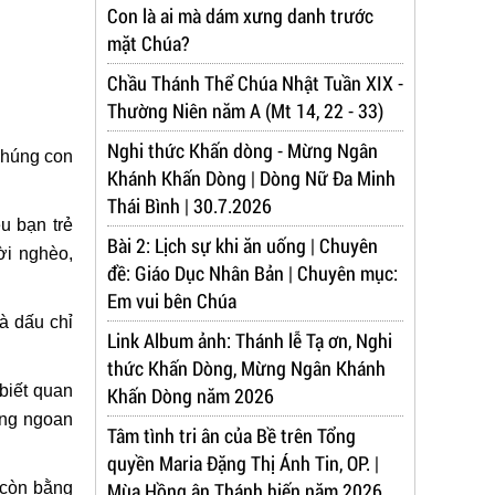
Con là ai mà dám xưng danh trước
mặt Chúa?
Chầu Thánh Thể Chúa Nhật Tuần XIX -
Thường Niên năm A (Mt 14, 22 - 33)
Nghi thức Khấn dòng - Mừng Ngân
chúng con
Khánh Khấn Dòng | Dòng Nữ Đa Minh
Thái Bình | 30.7.2026
u bạn trẻ
Bài 2: Lịch sự khi ăn uống | Chuyên
ời nghèo,
đề: Giáo Dục Nhân Bản | Chuyên mục:
Em vui bên Chúa
à dấu chỉ
Link Album ảnh: Thánh lễ Tạ ơn, Nghi
thức Khấn Dòng, Mừng Ngân Khánh
 biết quan
Khấn Dòng năm 2026
ống ngoan
Tâm tình tri ân của Bề trên Tổng
quyền Maria Đặng Thị Ánh Tin, OP. |
Mùa Hồng ân Thánh hiến năm 2026
 còn bằng