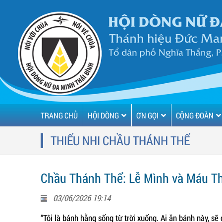
TRANG CHỦ
HỘI DÒNG
ƠN GỌI
CỘNG ĐOÀN
THIẾU NHI CHẦU THÁNH THỂ
Chầu Thánh Thể: Lễ Mình và Máu Th
03/06/2026 19:14
“Tôi là bánh hằng sống từ trời xuống. Ai ăn bánh này, sẽ