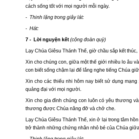
cách sống tốt với mọi người mỗi ngày.
-
Thinh lặng trong giây lát:
-
Hát:
7 - Lời nguyện kết
(cộng đoàn quỳ)
Lạy Chúa Giêsu Thánh Thể, giờ chầu sắp kết thúc, 
Xin cho chúng con, giữa một thế giới nhiều lo âu và
con biết sống chậm lại để lắng nghe tiếng Chúa gi
Xin cho các thiếu nhi hôm nay biết sử dụng mạng x
quảng đại với mọi người.
Xin cho gia đình chúng con luôn có yêu thương và
thương được Chúa nâng đỡ và chở che.
Lạy Chúa Giêsu Thánh Thể, xin ở lại trong tâm hồn
trở thành những chứng nhân nhỏ bé của Chúa giữa
-
Thinh lặng trong giây lát: