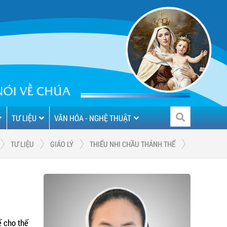
TƯ LIỆU
VĂN HÓA - NGHỆ THUẬT
TƯ LIỆU
GIÁO LÝ
THIẾU NHI CHẦU THÁNH THỂ
ể cho thế