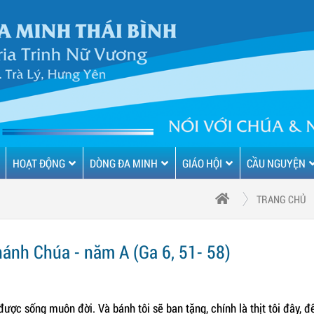
HOẠT ĐỘNG
DÒNG ĐA MINH
GIÁO HỘI
CẦU NGUYỆN
TRANG CHỦ
ánh Chúa - năm A (Ga 6, 51- 58)
 được sống muôn đời. Và bánh tôi sẽ ban tặng, chính là thịt tôi đây, đ