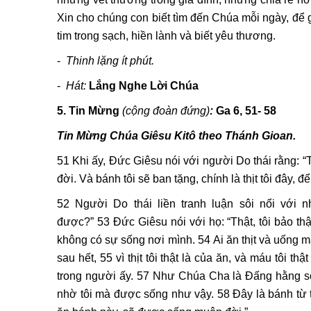
Xin cho chúng con biết tìm đến Chúa mỗi ngày, để 
tim trong sạch, hiền lành và biết yêu thương.
-
Thinh lặng ít phút.
-
Hát:
Lắng Nghe Lời Chúa
5. Tin Mừng
(cộng đoàn đứng)
:
Ga 6, 51- 58
Tin Mừng Chúa Giêsu Kitô theo Thánh Gioan.
51 Khi ấy, Đức Giêsu nói với người Do thái rằng: 
đời. Và bánh tôi sẽ ban tặng, chính là thịt tôi đây, 
52 Người Do thái liền tranh luận sôi nổi với 
được?” 53 Đức Giêsu nói với họ: “Thật, tôi bảo t
không có sự sống nơi mình. 54 Ai ăn thịt và uống m
sau hết, 55 vì thịt tôi thật là của ăn, và máu tôi thật
trong người ấy. 57 Như Chúa Cha là Đấng hằng sống
nhờ tôi mà được sống như vậy. 58 Đây là bánh từ t