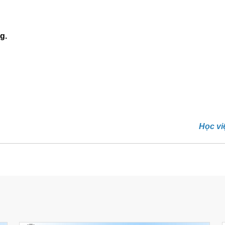
g.
Học v