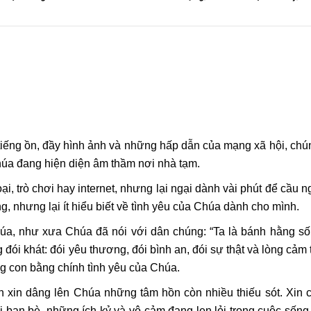
tiếng ồn, đầy hình ảnh và những hấp dẫn của mạng xã hội, chú
úa đang hiện diện âm thầm nơi nhà tạm.
i, trò chơi hay internet, nhưng lại ngại dành vài phút để cầu 
g, nhưng lại ít hiểu biết về tình yêu của Chúa dành cho mình.
a, như xưa Chúa đã nói với dân chúng: “Ta là bánh hằng sốn
ói khát: đói yêu thương, đói bình an, đói sự thật và lòng cảm
 con bằng chính tình yêu của Chúa.
 xin dâng lên Chúa những tâm hồn còn nhiều thiếu sót. Xin 
i bạn bè, những ích kỷ và vô cảm đang len lỏi trong cuộc sống