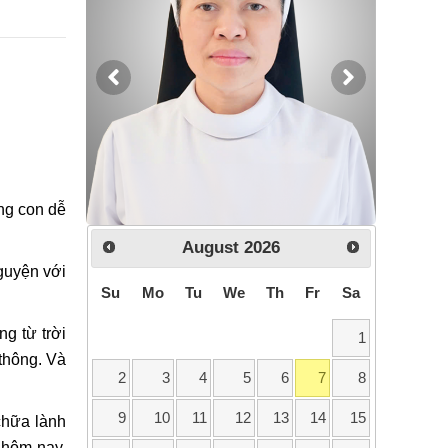
ng con dễ
August
2026
nguyện với
Su
Mo
Tu
We
Th
Fr
Sa
g từ trời
1
 thông. Và
2
3
4
5
6
7
8
9
10
11
12
13
14
15
chữa lành
 hôm nay.