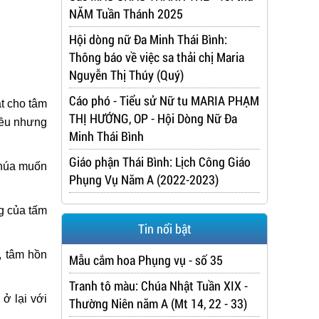
NĂM Tuần Thánh 2025
Hội dòng nữ Đa Minh Thái Bình:
Thông báo về việc sa thải chị Maria
Nguyễn Thị Thúy (Quý)
Cáo phó - Tiểu sử Nữ tu MARIA PHẠM
t cho tâm
THỊ HƯỚNG, OP - Hội Dòng Nữ Đa
iều nhưng
Minh Thái Bình
Giáo phận Thái Bình: Lịch Công Giáo
Chúa muốn
Phụng Vụ Năm A (2022-2023)
g của tấm
Tin nổi bật
, tâm hồn
Mẫu cắm hoa Phụng vụ - số 35
Tranh tô màu: Chúa Nhật Tuần XIX -
 ở lại với
Thường Niên năm A (Mt 14, 22 - 33)