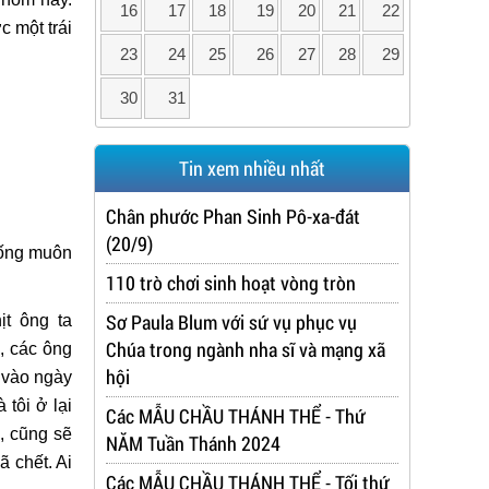
16
17
18
19
20
21
22
 một trái
23
24
25
26
27
28
29
30
31
Tin xem nhiều nhất
Chân phước Phan Sinh Pô-xa-đát
(20/9)
sống muôn
110 trò chơi sinh hoạt vòng tròn
Sơ Paula Blum với sứ vụ phục vụ
ịt ông ta
Chúa trong ngành nha sĩ và mạng xã
, các ông
hội
i vào ngày
 tôi ở lại
Các MẪU CHẦU THÁNH THỂ - Thứ
, cũng sẽ
NĂM Tuần Thánh 2024
 chết. Ai
Các MẪU CHẦU THÁNH THỂ - Tối thứ