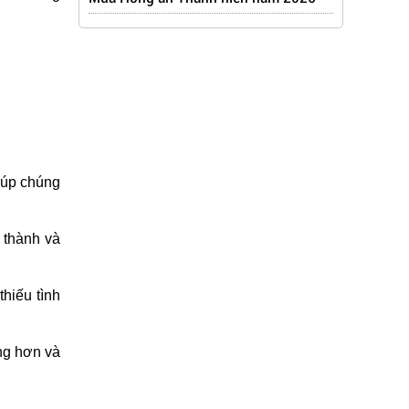
giúp chúng
 thành và
hiếu tình
ng hơn và