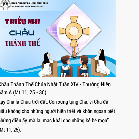
Chầu Thánh Thể Chúa Nhật Tuần XIV - Thường Niên
Chầu T
năm A (Mt 11, 25 - 30)
năm A M
Lạy Cha là Chúa trời đất, Con xưng tụng Cha, vì Cha đã
Kẻ nào 
giấu không cho những người hiền triết và khôn ngoan biết
một bát
những điều ấy, mà lại mạc khải cho những kẻ bé mọn”
thật, T
Mt 11, 25).
thưởng 