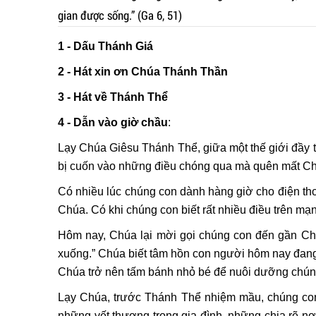
gian được sống.” (Ga 6, 51)
1 - Dấu Thánh Giá
2 - Hát xin ơn Chúa Thánh Thần
3 - Hát về Thánh Thể
4 -
Dẫn vào giờ chầu
:
Lạy Chúa Giêsu Thánh Thể, giữa một thế giới đầy 
bị cuốn vào những điều chóng qua mà quên mất Ch
Có nhiều lúc chúng con dành hàng giờ cho điện thoạ
Chúa. Có khi chúng con biết rất nhiều điều trên mạn
Hôm nay, Chúa lại mời gọi chúng con đến gần Chú
xuống.” Chúa biết tâm hồn con người hôm nay đang đ
Chúa trở nên tấm bánh nhỏ bé để nuôi dưỡng chúng
Lạy Chúa, trước Thánh Thể nhiệm mầu, chúng con
những vết thương trong gia đình, những chia rẽ nơ