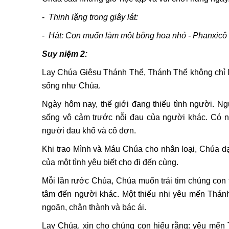
-
Thinh lặng trong giây lát:
-
Hát: Con muốn làm một bông hoa nhỏ - Phanxicô
Suy niệm 2:
Lạy Chúa Giêsu Thánh Thể, Thánh Thể không chỉ l
sống như Chúa.
Ngày hôm nay, thế giới đang thiếu tình người. Ng
sống vô cảm trước nỗi đau của người khác. Có n
người đau khổ và cô đơn.
Khi trao Mình và Máu Chúa cho nhân loại, Chúa dạ
của một tình yêu biết cho đi đến cùng.
Mỗi lần rước Chúa, Chúa muốn trái tim chúng con tr
tâm đến người khác. Một thiếu nhi yêu mến Thánh
ngoãn, chân thành và bác ái.
Lạy Chúa, xin cho chúng con hiểu rằng: yêu mến