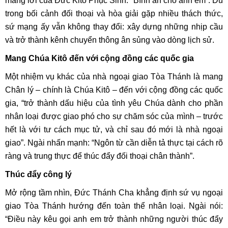
mang lời của Đức Kitô Phục Sinh: “Bình an cho anh em”. Dù
trong bối cảnh đối thoại và hòa giải gặp nhiều thách thức,
sứ mạng ấy vẫn không thay đổi: xây dựng những nhịp cầu
và trở thành kênh chuyển thông ân sủng vào dòng lịch sử.
Mang Chúa Kitô đến với cộng đồng các quốc gia
Một nhiệm vụ khác của nhà ngoại giao Tòa Thánh là mang
Chân lý – chính là Chúa Kitô – đến với cộng đồng các quốc
gia, “trở thành dấu hiệu của tình yêu Chúa dành cho phần
nhân loại được giao phó cho sự chăm sóc của mình – trước
hết là với tư cách mục tử, và chỉ sau đó mới là nhà ngoại
giao”. Ngài nhấn mạnh: “Ngôn từ cần diễn tả thực tại cách rõ
ràng và trung thực để thúc đẩy đối thoại chân thành”.
Thúc đẩy công lý
Mở rộng tầm nhìn, Đức Thánh Cha khẳng định sứ vụ ngoại
giao Tòa Thánh hướng đến toàn thể nhân loại. Ngài nói:
“Điều này kêu gọi anh em trở thành những người thúc đẩy