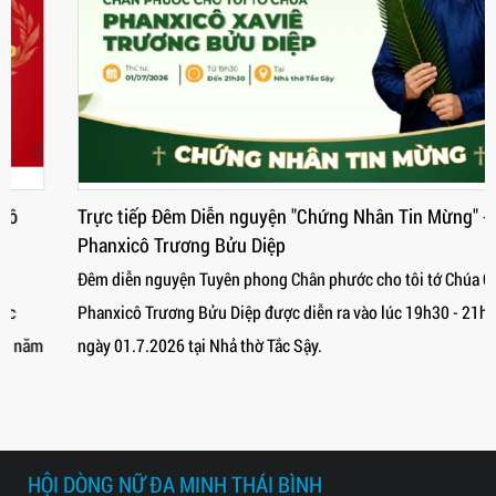
Trực tiếp Đêm Diễn nguyện "Chứng Nhân Tin Mừng" - Cha
Phanxicô Trương Bửu Diệp
Đêm diễn nguyện Tuyên phong Chân phước cho tôi tớ Chúa Cha
Phanxicô Trương Bửu Diệp được diễn ra vào lúc 19h30 - 21h30
ngày 01.7.2026 tại Nhả thờ Tắc Sậy.
HỘI DÒNG NỮ ĐA MINH THÁI BÌNH