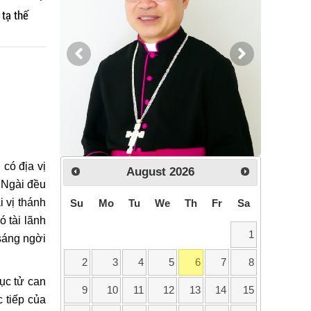
tạ thế
 có địa vị
August
2026
i Ngài đều
 vị thánh
Su
Mo
Tu
We
Th
Fr
Sa
 tài lãnh
1
 sáng ngời
2
3
4
5
6
7
8
ục tử can
9
10
11
12
13
14
15
c tiếp của