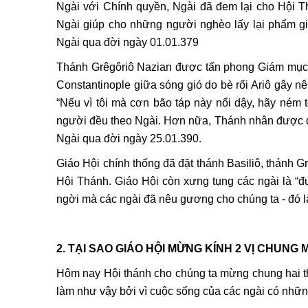
Ngài với Chính quyền, Ngài đã đem lại cho Hội T
Ngài giúp cho những người nghèo lấy lại phẩm gi
Ngài qua đời ngày 01.01.379
Thánh Grêgôriô Nazian được tấn phong Giám mục
Constantinople giữa sóng gió do bè rối Ariô gây nên
“Nếu vì tôi mà cơn bão táp này nổi dậy, hãy ném t
người đều theo Ngài. Hơn nữa, Thánh nhân được đặ
Ngài qua đời ngày 25.01.390.
Giáo Hội chính thống đã đặt thánh Basiliô, thánh G
Hội Thánh. Giáo Hội còn xưng tụng các ngài là “đu
ngời mà các ngài đã nêu gương cho chúng ta - đó là 
2. TẠI SAO GIÁO HỘI MỪNG KÍNH 2 VỊ CHUNG
Hôm nay Hội thánh cho chúng ta mừng chung hai th
làm như vậy bởi vì cuộc sống của các ngài có những