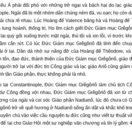
iểu Á phải đối phó với những trở ngại và bách hại do lạc giáo
inople, Ngài đã bị một nhóm dân chúng ném đá, vu oan; họ còn 
ngài chia rẽ nhau. Lúc Hoàng đế Valence băng hà và Hoàng đế
n tung hoành, thống trị. Họ tìm cách giết Đức Giám mục Grêgôr
ại quỳ gối xuống trước mặt ngài, thú tội và xin lỗi, vì trước kh
tâm cắn rứt. Có lúc Đức Giám mục Grêgôriô đã tính đến chuyệ
ngài ở lại. Dần dà nhờ sự nâng đỡ của Hoàng đế Thêodore, và
m tốn, đạo đức, thánh thiện của Đức Giám mục Grêgôriô, giáo 
gười trở lại với đức tin Công giáo và lạc giáo Ariô cũng giảm
h tân Giáo phận, thực không phải là nhỏ.
p tại Constantinople, Đức Giám mục Grêgôriô làm chủ tịch C
 dự Công đồng với nhau, Đức Giám mục Grêgôriô đã xin từ 
ơng của ngài và coi sóc Giáo phận Nadianô, lúc đó chưa có 
ôriô trở về quê hương ở Nadianô sống ẩn dật và khắc khổ tr
chuyên chú vào việc cầu nguyện tu đức cũng như viết tự thuật v
 để lại cho Giáo Hội một sự nghiệp văn chương và tín lý gồm: 4