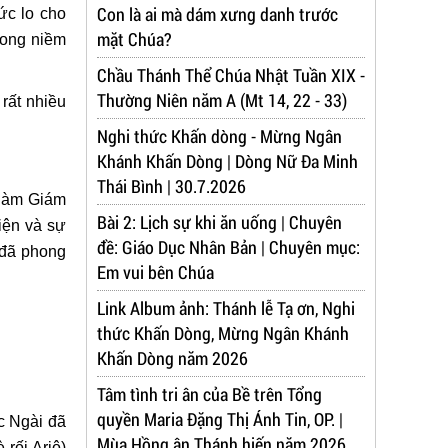
Con là ai mà dám xưng danh trước
ức lo cho
mặt Chúa?
rong niềm
Chầu Thánh Thể Chúa Nhật Tuần XIX -
Thường Niên năm A (Mt 14, 22 - 33)
rất nhiều
Nghi thức Khấn dòng - Mừng Ngân
Khánh Khấn Dòng | Dòng Nữ Đa Minh
Thái Bình | 30.7.2026
 làm Giám
Bài 2: Lịch sự khi ăn uống | Chuyên
iện và sự
đề: Giáo Dục Nhân Bản | Chuyên mục:
 đã phong
Em vui bên Chúa
Link Album ảnh: Thánh lễ Tạ ơn, Nghi
thức Khấn Dòng, Mừng Ngân Khánh
Khấn Dòng năm 2026
Tâm tình tri ân của Bề trên Tổng
quyền Maria Đặng Thị Ánh Tin, OP. |
c Ngài đã
Mùa Hồng ân Thánh hiến năm 2026
 rối Ariô)