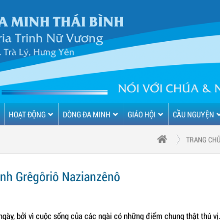
HOẠT ĐỘNG
DÒNG ĐA MINH
GIÁO HỘI
CẦU NGUYỆN
TRANG CH
ánh Grêgôriô Nazianzênô
gày, bởi vì cuộc sống của các ngài có những điểm chung thật thú vị.