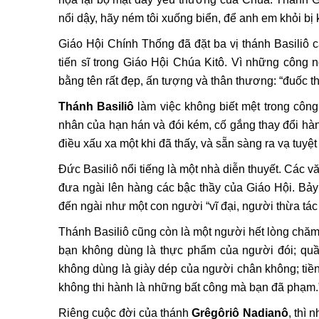
nổi dậy, hãy ném tôi xuống biển, để anh em khỏi bị 
Giáo Hội Chính Thống đã đặt ba vị thánh Basiliô
tiến sĩ trong Giáo Hội Chúa Kitô. Vì những công 
bằng tên rất đẹp, ấn tượng và thân thương: “đuốc t
Thánh Basiliô
làm việc không biết mệt trong công
nhân của hạn hán và đói kém, cố gắng thay đổi hàn
điều xấu xa một khi đã thấy, và sẵn sàng ra vạ tuy
Ðức Basiliô nổi tiếng là một nhà diễn thuyết. Các 
đưa ngài lên hàng các bậc thầy của Giáo Hội. Bả
đến ngài như một con người “vĩ đại, người thừa tác ơ
Thánh Basiliô cũng còn là một người hết lòng chă
bạn không dùng là thực phẩm của người đói; quần
không dùng là giày dép của người chân không; tiền
không thi hành là những bất công mà bạn đã phạm.
Riêng cuộc đời của thánh
Grêgôriô Nadianô
, thì 