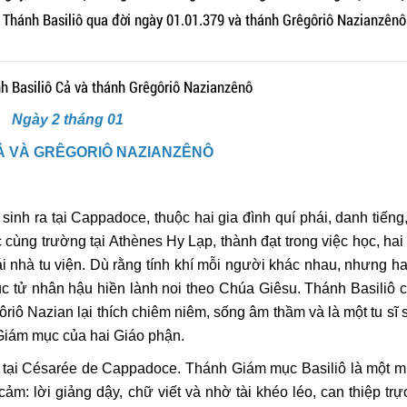
hánh Basiliô qua đời ngày 01.01.379 và thánh Grêgôriô Nazianzênô 
Ngày 2 tháng 01
CẢ VÀ GRÊGORIÔ NAZIANZÊNÔ
inh ra tại Cappadoce, thuộc hai gia đình quí phái, danh tiếng,
c cùng trường tại Athènes Hy Lạp, thành đạt trong việc học, ha
nhà tu viện. Dù rằng tính khí mỗi người khác nhau, nhưng hai
 tử nhân hậu hiền lành noi theo Chúa Giêsu. Thánh Basiliô có
ôriô Nazian lại thích chiêm niêm, sống âm thầm và là một tu sĩ
Giám mục của hai Giáo phận.
tại Césarée de Cappadoce. Thánh Giám mục Basiliô là một m
m: lời giảng dậy, chữ viết và nhờ tài khéo léo, can thiệp trự