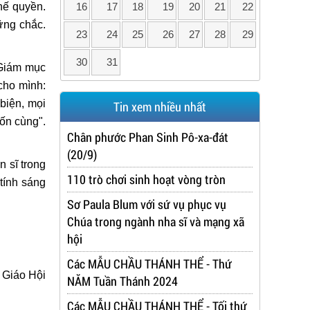
16
17
18
19
20
21
22
hế quyền.
ững chắc.
23
24
25
26
27
28
29
30
31
 Giám mục
 cho mình:
biện, mọi
Tin xem nhiều nhất
ốn cùng".
Chân phước Phan Sinh Pô-xa-đát
(20/9)
n sĩ trong
110 trò chơi sinh hoạt vòng tròn
tính sáng
Sơ Paula Blum với sứ vụ phục vụ
Chúa trong ngành nha sĩ và mạng xã
hội
Các MẪU CHẦU THÁNH THỂ - Thứ
 Giáo Hội
NĂM Tuần Thánh 2024
Các MẪU CHẦU THÁNH THỂ - Tối thứ