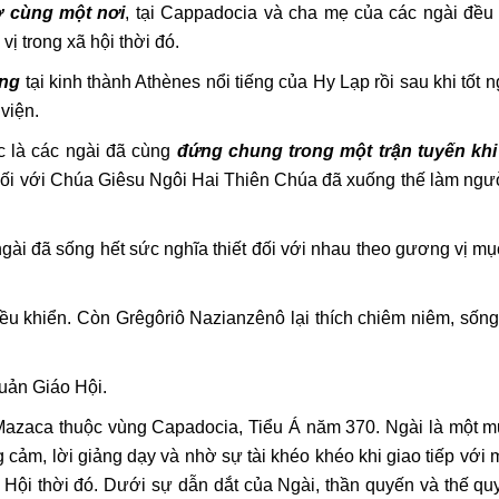
ở cùng một nơi
, tại Cappadocia và cha mẹ của các ngài đều
vị trong xã hội thời đó.
ờng
tại kinh thành Athènes nổi tiếng của Hy Lạp rồi sau khi tốt 
viện.
c là các ngài đã cùng
đứng chung trong một trận tuyến khi
 đối với Chúa Giêsu Ngôi Hai Thiên Chúa đã xuống thế làm ngư
gài đã sống hết sức nghĩa thiết đối với nhau theo gương vị mụ
 điều khiển. Còn Grêgôriô Nazianzênô lại thích chiêm niêm, số
uản Giáo Hội.
azaca thuộc vùng Capadocia, Tiểu Á năm 370. Ngài là một m
 cảm, lời giảng dạy và nhờ sự tài khéo khéo khi giao tiếp với 
Hội thời đó. Dưới sự dẫn dắt của Ngài, thần quyến và thế qu