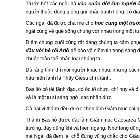
Trước hết các ngài đã
vào cuộc đời làm người 
người thuộc dòng giống quí phái, danh tiếng, có địa 
Các ngài đã được cha mẹ cho
học cùng một trư
ngài cùng về quê sống chung với nhau trong một tu 
Điểm chung cuối cùng rất đáng chúng ta cảm phụ
đầu với bè rối Ariô
để bảo vệ niềm tin trong sáng
chuộc toàn thể nhân loại chúng ta.
Dù rằng tính khí mỗi người khác nhau, nhưng các n
hậu hiền lành là Thầy Giêsu chí thánh.
Basiliô có tài lãnh đạo, có óc tổ chức, chỉ huy và
và là một tu sĩ sáng ngời các nhân đức.
Cả hai vị thánh đều được chọn làm Giám mục cai q
Thánh Basiliô được đặt làm Giám mục Caesarea M
trường, đầy dũng khí và hiên ngang. Nhờ lòng dũng
mà Ngài đã đem lại chỗ đứng vững chắc cho Giáo 