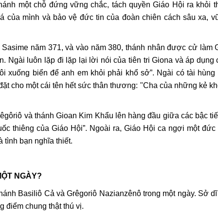
hánh một chỗ đứng vững chắc, tách quyền Giáo Hội ra khỏi t
á của mình và bảo vệ đức tin của đoàn chiên cách sâu xa, v
 Sasime năm 371, và vào năm 380, thánh nhân được cử làm
. Ngài luôn lặp đi lặp lại lời nói của tiên tri Giona và áp dụng
ôi xuống biển để anh em khỏi phải khổ sở”. Ngài có tài hùng 
t cho một cái tên hết sức thân thương: "Cha của những kẻ kh
rêgôriô và thánh Gioan Kim Khẩu lên hàng đầu giữa các bậc tiế
ốc thiêng của Giáo Hội”. Ngoài ra, Giáo Hội ca ngợi một đức 
tình bạn nghĩa thiết.
 MỘT NGÀY?
ánh Basiliô Cả và Grêgoriô Nazianzênô trong một ngày. Sở dĩ
 điểm chung thật thú vị.