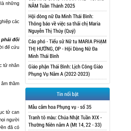
 là những
NĂM Tuần Thánh 2025
Hội dòng nữ Đa Minh Thái Bình:
nghiệp các
Thông báo về việc sa thải chị Maria
Nguyễn Thị Thúy (Quý)
 phải đối
Cáo phó - Tiểu sử Nữ tu MARIA PHẠM
ời để cứu
THỊ HƯỚNG, OP - Hội Dòng Nữ Đa
Minh Thái Bình
Giáo phận Thái Bình: Lịch Công Giáo
c tử nhân
Phụng Vụ Năm A (2022-2023)
ng âm thầm
Tin nổi bật
Mẫu cắm hoa Phụng vụ - số 35
ục tử can
Tranh tô màu: Chúa Nhật Tuần XIX -
mọi người
Thường Niên năm A (Mt 14, 22 - 33)
yền đã có