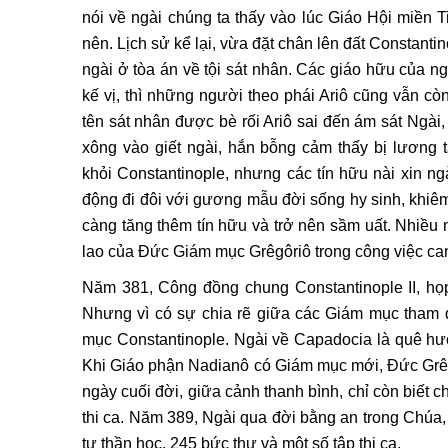
nói về ngài chúng ta thấy vào lúc Giáo Hội miền T
nên. Lịch sử kể lại, vừa đặt chân lên đất Constant
ngài ở tòa án về tội sát nhân. Các giáo hữu của 
kế vị, thì những người theo phái Ariô cũng vẫn cò
tên sát nhân được bè rối Ariô sai đến ám sát Ngài, l
xông vào giết ngài, hắn bỗng cảm thấy bị lương 
khỏi Constantinople, nhưng các tín hữu nài xin 
động đi đôi với gương mẫu đời sống hy sinh, khiê
càng tăng thêm tín hữu và trở nên sầm uất. Nhiều n
lao của Đức Giám mục Grêgôriô trong công việc can
Năm 381, Công đồng chung Constantinople II, họ
Nhưng vì có sự chia rẽ giữa các Giám mục tham
mục Constantinople. Ngài về Capadocia là quê hư
Khi Giáo phận Nadianô có Giám mục mới, Đức Grêg
ngày cuối đời, giữa cảnh thanh bình, chỉ còn biết 
thi ca. Năm 389, Ngài qua đời bằng an trong Chúa,
tư thần học, 245 bức thư và một số tập thi ca.