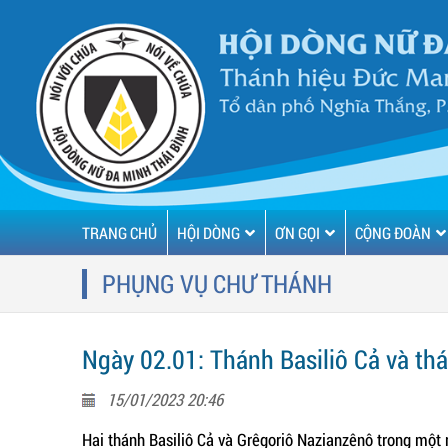
TRANG CHỦ
HỘI DÒNG
ƠN GỌI
CỘNG ĐOÀN
PHỤNG VỤ CHƯ THÁNH
Ngày 02.01: Thánh Basiliô Cả và th
15/01/2023 20:46
Hai thánh Basiliô Cả và Grêgoriô Nazianzênô trong một n