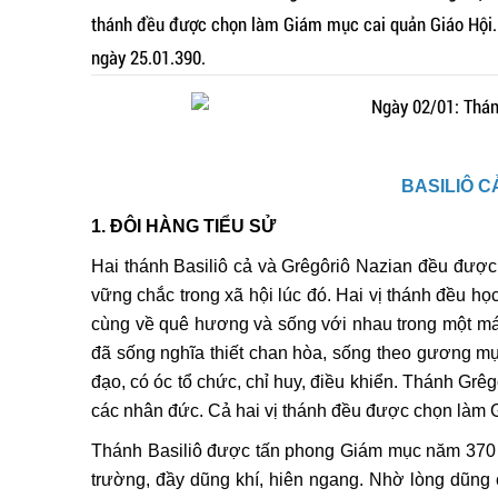
thánh đều được chọn làm Giám mục cai quản Giáo Hội. T
ngày 25.01.390.
BASILIÔ 
1. ĐÔI HÀNG TIỂU SỬ
Hai thánh Basiliô cả và Grêgôriô Nazian đều được s
vững chắc trong xã hội lúc đó. Hai vị thánh đều họ
cùng về quê hương và sống với nhau trong một mái 
đã sống nghĩa thiết chan hòa, sống theo gương mục
đạo, có óc tổ chức, chỉ huy, điều khiển. Thánh Grêg
các nhân đức. Cả hai vị thánh đều được chọn làm 
Thánh Basiliô được tấn phong Giám mục năm 370 
trường, đầy dũng khí, hiên ngang. Nhờ lòng dũng cả