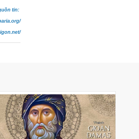
uồn tin:
aria.org/
igon.net/