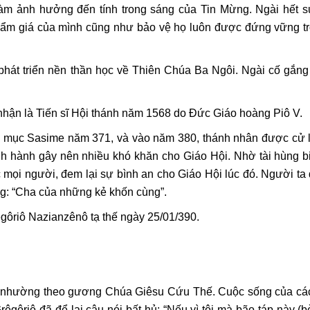
làm ảnh hưởng đến tính trong sáng của Tin Mừng. Ngài hết s
ẩm giá của mình cũng như bảo vệ họ luôn được đứng vững t
phát triển nền thần học về Thiên Chúa Ba Ngôi. Ngài cố gắng 
hận là Tiến sĩ Hội thánh năm 1568 do Đức Giáo hoàng Piô V.
 mục Sasime năm 371, và vào năm 380, thánh nhân được cử
nh hành gây nên nhiều khó khăn cho Giáo Hội. Nhờ tài hùng b
 mọi người, đem lại sự bình an cho Giáo Hội lúc đó. Người ta
ng: “Cha của những kẻ khốn cùng”.
gôriô Nazianzênô tạ thế ngày 25/01/390.
iêm nhường theo gương Chúa Giêsu Cứu Thế. Cuộc sống của cá
ôriô đã để lại câu nói bất hủ: “Nếu vì tôi mà bão táp này (bè