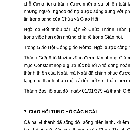
chỗ đứng riêng tránh được những sự phiền toái 
những người nghèo để họ được sống đúng với ph
tin trong sáng của Chúa và Giáo Hội.
Ngài đã viết nhiều bài luận về Chúa Thánh Thần, 
trong việc hàn gắn những chia rẽ trong Giáo hội.
Trong Giáo Hội Công giáo Rôma, Ngài được công n
Thánh Grêgôriô Nazianzênô được tấn phong Giám
mục Constantinople giữa lúc bè rối Ariô đang hoà
thánh thiện của Ngài, mà Ngài đã chinh phục được
tặng cho thánh nhân một cái tên hết sức thân thươ
Thánh Basiliô qua đời ngày 01/01/379 và thánh Grê
3. GIÁO HỘI TUNG HÔ CÁC NGÀI
Cả hai vị thánh đã sống đời sống hiền lành, kh
họa lại bộ mặt đầy yêu thương của Chúa. Thánh Grêg