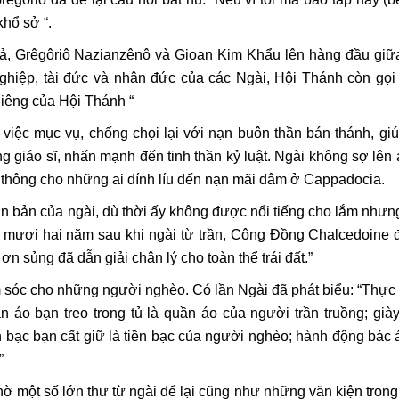
khổ sở “.
 cả, Grêgôriô Nazianzênô và Gioan Kim Khẩu lên hàng đầu giữ
nghiệp, tài đức và nhân đức của các Ngài, Hội Thánh còn gọi
hiêng của Hội Thánh “
 việc mục vụ, chống chọi lại với nạn buôn thần bán thánh, gi
g giáo sĩ, nhấn mạnh đến tinh thần kỷ luật. Ngài không sợ lên
ệt thông cho những ai dính líu đến nạn mãi dâm ở Cappadocia.
văn bản của ngài, dù thời ấy không được nổi tiếng cho lắm như
y mươi hai năm sau khi ngài từ trần, Công Ðồng Chalcedoine 
n sủng đã dẫn giải chân lý cho toàn thể trái đất.”
m sóc cho những người nghèo. Có lần Ngài đã phát biểu: “Thự
 áo bạn treo trong tủ là quần áo của người trần truồng; già
 bạc bạn cất giữ là tiền bạc của người nghèo; hành động bác 
”
nhờ một số lớn thư từ ngài để lại cũng như những văn kiện tron