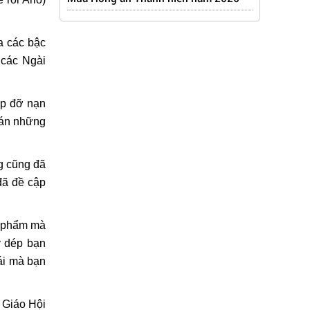
a các bậc
 các Ngài
úp đỡ nạn
 án những
ng cũng đã
đã đề cập
c phẩm mà
y dép bạn
ái mà bạn
g Giáo Hội