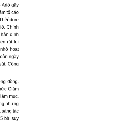
 Ariô gây
dám tố cáo
 Thêôdore
iô. Chính
i hắn định
n rút lui
 nhờ hoạt
đoàn ngày
 sút. Công
ông đồng.
chức Giám
Giám mục.
ong những
à sáng tác
5 bài suy