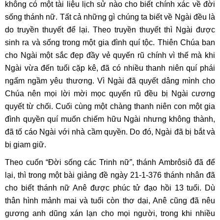
không có một tài liệu lịch sử nào cho biết chính xác về đời
sống thánh nữ. Tất cả những gì chúng ta biết về Ngài đều là
do truyền thuyết để lại. Theo truyền thuyết thì Ngài được
sinh ra và sống trong một gia đình quí tộc. Thiên Chúa ban
cho Ngài một sắc đẹp đầy vẻ quyến rũ chính vì thế mà khi
Ngài vừa đến tuổi cặp kê, đã có nhiều thanh niên quí phái
ngấm ngầm yêu thương. Vì Ngài đã quyết dâng mình cho
Chúa nên mọi lời mời mọc quyến rũ đều bị Ngài cương
quyết từ chối. Cuối cùng một chàng thanh niên con một gia
đình quyền quí muốn chiếm hữu Ngài nhưng không thành,
đã tố cáo Ngài với nhà cầm quyền. Do đó, Ngài đã bị bắt và
bị giam giữ.
Theo cuốn “Đời sống các Trinh nữ”, thánh Ambrôsiô đã để
lại, thì trong một bài giảng đề ngày 21-1-376 thánh nhân đã
cho biết thánh nữ Anê được phúc tử đạo hồi 13 tuổi. Dù
thân hình mảnh mai và tuổi còn thơ dại, Anê cũng đã nêu
gương anh dũng xán lạn cho mọi người, trong khi nhiều