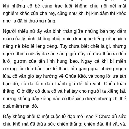
khi những cô bé cùng trạc tuổi không chịu nổi nét mặt
nghiêm khắc của cha mẹ, cũng như khi bị kim đâm thì khóc
như là đã bị thương nặng.
Người thiếu nữ ấy vẫn bình thản giữa những bàn tay đẫm
máu của lý hình, không nhúc nhích khi nghe tiếng xiềng xích
nặng nề kéo lê lẻng xẻng. Tuy chưa biết chết là gì, nhưng
người thiếu nữ ấy đã sẵn sàng: giờ đây cô đưa thân ra đón
lưỡi gươm của tên lính hung bạo. Ngay cả khi bị miễn
cưỡng lôi đến bàn thờ tế thần thì ngang qua những ngọn
lửa, cô vẫn giơ tay hướng về Chúa Kitô, và trong lò lửa tàn
bạo đó, cô đã làm dấu thánh giá để tôn vinh Chúa toàn
thắng. Giờ đây cô đưa cổ và hai tay cho người ta xiềng lại,
nhưng không dây xiềng nào có thể xích được những chi thể
quá mềm mại đó.
Đây không phải là một cuộc tử đạo mới sao ? Chưa đủ sức
chịu khổ mà đã thừa sức chiến thắng; chiến đấu thì vất vả,