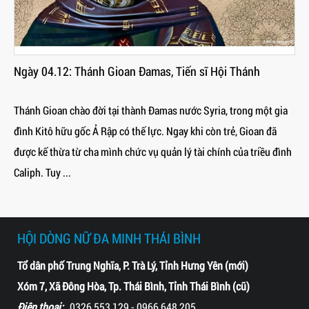
Ngày 04.12: Thánh Gioan Đamas, Tiến sĩ Hội Thánh
Thánh Gioan chào đời tại thành Đamas nước Syria, trong một gia
đình Kitô hữu gốc Ả Rập có thế lực. Ngay khi còn trẻ, Gioan đã
được kế thừa từ cha mình chức vụ quản lý tài chính của triều đình
Caliph. Tuy ...
HỘI DÒNG NỮ ĐA MINH THÁI BÌNH
Tổ dân phố Trung Nghĩa, P. Trà Lý, Tỉnh Hưng Yên (mới)
Xóm 7, Xã Đông Hòa, Tp. Thái Bình, Tỉnh Thái Bình (cũ)
Điện thoại:
0326 553 129 - 0966 648 205