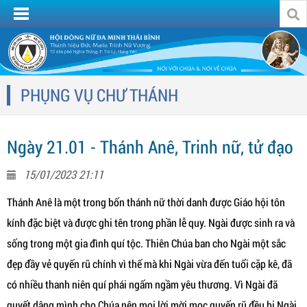
PHỤNG VỤ CHƯ THÁNH
Ngày 21.01 - Thánh Anê, Trinh nữ, tử đạo
15/01/2023 21:11
Thánh Anê là một trong bốn thánh nữ thời danh được Giáo hội tôn
kính đặc biệt và được ghi tên trong phần lễ quy. Ngài được sinh ra và
sống trong một gia đình quí tộc. Thiên Chúa ban cho Ngài một sắc
đẹp đầy vẻ quyến rũ chính vì thế mà khi Ngài vừa đến tuổi cặp kê, đã
có nhiều thanh niên quí phái ngấm ngầm yêu thương. Vì Ngài đã
quyết dâng mình cho Chúa nên mọi lời mời mọc quyến rũ đều bị Ngài