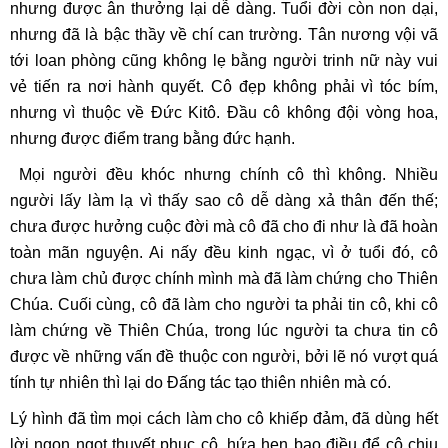
nhưng được ân thưởng lại dễ dàng. Tuổi đời còn non dại,
nhưng đã là bậc thầy về chí can trường. Tân nương vội vã
tới loan phòng cũng không lẹ bằng người trinh nữ này vui
vẻ tiến ra nơi hành quyết. Cô đẹp không phải vì tóc bím,
nhưng vì thuộc về Đức Kitô. Đầu cô không đội vòng hoa,
nhưng được điểm trang bằng đức hạnh.
Mọi người đều khóc nhưng chính cô thì không. Nhiều
người lấy làm lạ vì thấy sao cô dễ dàng xả thân đến thế;
chưa được hưởng cuộc đời mà cô đã cho đi như là đã hoàn
toàn mãn nguyện. Ai nấy đều kinh ngạc, vì ở tuổi đó, cô
chưa làm chủ được chính mình mà đã làm chứng cho Thiên
Chúa. Cuối cùng, cô đã làm cho người ta phải tin cô, khi cô
làm chứng về Thiên Chúa, trong lúc người ta chưa tin cô
được về những vấn đề thuộc con người, bởi lẽ nó vượt quá
tính tự nhiên thì lại do Đấng tác tạo thiên nhiên mà có.
Lý hình đã tìm mọi cách làm cho cô khiếp đảm, đã dùng hết
lời ngon ngọt thuyết phục cô, hứa hẹn bao điều để cô chịu