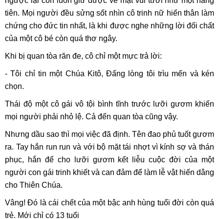
ngược lại còn luôn giữ được vẻ mặt vui tươi như một nàng
tiên. Mọi người đều sửng sốt nhìn cô trinh nữ hiến thân làm
chứng cho đức tin nhất, là khi được nghe những lời đối chất
của một cô bé còn quá thơ ngây.
Khi bị quan tòa răn đe, cô chỉ một mực trả lời:
- Tôi chỉ tin một Chúa Kitô, Đấng lòng tôi trìu mến và kén
chọn.
Thái độ một cô gái vô tội bình tĩnh trước lưỡi gươm khiến
mọi người phải nhỏ lệ. Cả đến quan tòa cũng vậy.
Nhưng dầu sao thì mọi việc đã định. Tên đao phủ tuốt gươm
ra. Tay hắn run run và với bộ mặt tái nhợt vì kính sợ và thán
phục, hắn để cho lưỡi gươm kết liễu cuộc đời của một
người con gái trinh khiết và can đảm để làm lễ vật hiến dâng
cho Thiên Chúa.
Vâng! Đó là cái chết của một bậc anh hùng tuổi đời còn quá
trẻ. Mới chỉ có 13 tuổi