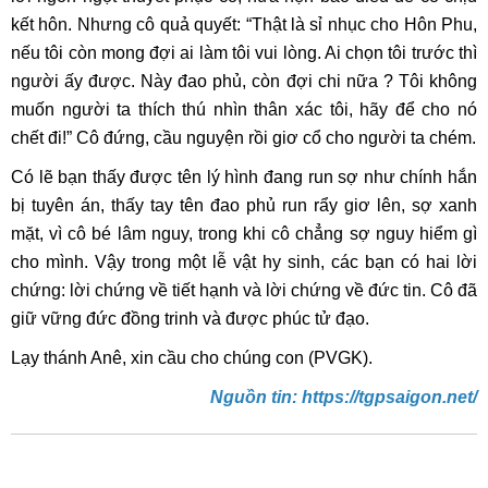
kết hôn. Nhưng cô quả quyết: “Thật là sỉ nhục cho Hôn Phu,
nếu tôi còn mong đợi ai làm tôi vui lòng. Ai chọn tôi trước thì
người ấy được. Này đao phủ, còn đợi chi nữa ? Tôi không
muốn người ta thích thú nhìn thân xác tôi, hãy để cho nó
chết đi!” Cô đứng, cầu nguyện rồi giơ cổ cho người ta chém.
Có lẽ bạn thấy được tên lý hình đang run sợ như chính hắn
bị tuyên án, thấy tay tên đao phủ run rẩy giơ lên, sợ xanh
mặt, vì cô bé lâm nguy, trong khi cô chẳng sợ nguy hiểm gì
cho mình. Vậy trong một lễ vật hy sinh, các bạn có hai lời
chứng: lời chứng về tiết hạnh và lời chứng về đức tin. Cô đã
giữ vững đức đồng trinh và được phúc tử đạo.
Lạy thánh Anê, xin cầu cho chúng con (PVGK).
Nguồn tin: https://tgpsaigon.net/