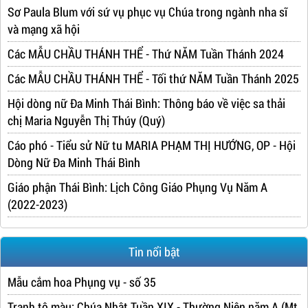
Sơ Paula Blum với sứ vụ phục vụ Chúa trong ngành nha sĩ
và mạng xã hội
Các MẪU CHẦU THÁNH THỂ - Thứ NĂM Tuần Thánh 2024
Các MẪU CHẦU THÁNH THỂ - Tối thứ NĂM Tuần Thánh 2025
Hội dòng nữ Đa Minh Thái Bình: Thông báo về việc sa thải
chị Maria Nguyễn Thị Thúy (Quý)
Cáo phó - Tiểu sử Nữ tu MARIA PHẠM THỊ HƯỚNG, OP - Hội
Dòng Nữ Đa Minh Thái Bình
Giáo phận Thái Bình: Lịch Công Giáo Phụng Vụ Năm A
(2022-2023)
Tin nổi bật
Mẫu cắm hoa Phụng vụ - số 35
Tranh tô màu: Chúa Nhật Tuần XIX - Thường Niên năm A (Mt