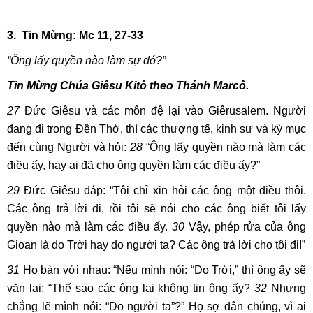
3. Tin Mừng: Mc 11, 27-33
“Ông lấy quyền nào làm sự đó?”
Tin Mừng Chúa Giêsu Kitô theo Thánh Marcô.
27
Đức Giêsu và các môn đệ lại vào Giêrusalem. Người
đang đi trong Đền Thờ, thì các thượng tế, kinh sư và kỳ mục
đến cùng Người và hỏi:
28
“Ông lấy quyền nào mà làm các
điều ấy, hay ai đã cho ông quyền làm các điều ấy?”
29
Đức Giêsu đáp: “Tôi chỉ xin hỏi các ông một điều thôi.
Các ông trả lời đi, rồi tôi sẽ nói cho các ông biết tôi lấy
quyền nào mà làm các điều ấy.
30
Vậy, phép rửa của ông
Gioan là do Trời hay do người ta? Các ông trả lời cho tôi đi!”
31
Họ bàn với nhau: “Nếu mình nói: “Do Trời,” thì ông ấy sẽ
vặn lại: “Thế sao các ông lại không tin ông ấy?
32
Nhưng
chẳng lẽ mình nói: “Do người ta”?” Họ sợ dân chúng, vì ai