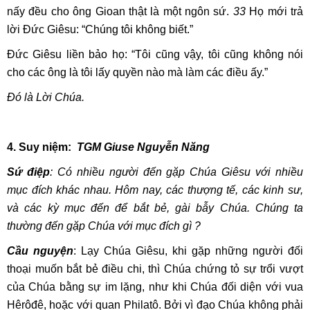
nấy đều cho ông Gioan thật là một ngôn sứ.
33
Họ mới trả
lời Đức Giêsu: “Chúng tôi không biết.”
Đức Giêsu liền bảo họ: “Tôi cũng vậy, tôi cũng không nói
cho các ông là tôi lấy quyền nào mà làm các điều ấy.”
Đó là Lời Chúa.
4. Suy niệm:
TGM Giuse Nguyễn Năng
Sứ điệp
: Có nhiều người đến gặp Chúa Giêsu với nhiều
mục đích khác nhau. Hôm nay, các thượng tế, các kinh sư,
và các kỳ mục đến để bắt bẻ, gài bẫy Chúa. Chúng ta
thường đến gặp Chúa với mục đích gì ?
Cầu nguyện
: Lạy Chúa Giêsu, khi gặp những người đối
thoại muốn bắt bẻ điều chi, thì Chúa chứng tỏ sự trổi vượt
của Chúa bằng sự im lặng, như khi Chúa đối diện với vua
Hêrôđê, hoặc với quan Philatô. Bởi vì đạo Chúa không phải