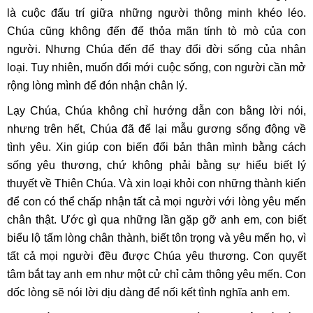
là cuộc đấu trí giữa những người thông minh khéo léo.
Chúa cũng không đến để thỏa mãn tính tò mò của con
người. Nhưng Chúa đến để thay đổi đời sống của nhân
loại. Tuy nhiên, muốn đổi mới cuộc sống, con người cần mở
rộng lòng mình để đón nhận chân lý.
Lạy Chúa, Chúa không chỉ hướng dẫn con bằng lời nói,
nhưng trên hết, Chúa đã để lại mẫu gương sống động về
tình yêu. Xin giúp con biến đổi bản thân mình bằng cách
sống yêu thương, chứ không phải bằng sự hiểu biết lý
thuyết về Thiên Chúa. Và xin loại khỏi con những thành kiến
để con có thể chấp nhận tất cả mọi người với lòng yêu mến
chân thật. Ước gì qua những lần gặp gỡ anh em, con biết
biểu lộ tấm lòng chân thành, biết tôn trọng và yêu mến họ, vì
tất cả mọi người đều được Chúa yêu thương. Con quyết
tâm bắt tay anh em như một cử chỉ cảm thông yêu mến. Con
dốc lòng sẽ nói lời dịu dàng để nối kết tình nghĩa anh em.