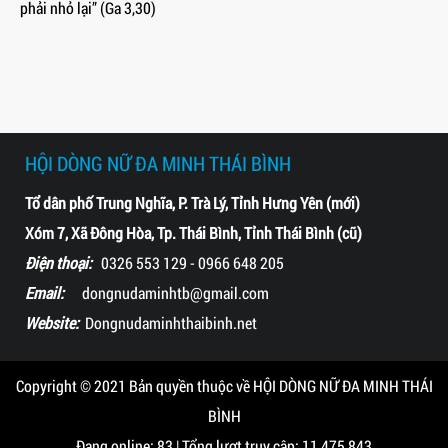
phải nhỏ lại” (Ga 3,30)
HỘI DÒNG NỮ ĐA MINH THÁI BÌNH
Tổ dân phố Trung Nghĩa, P. Trà Lý, Tỉnh Hưng Yên (mới)
Xóm 7, Xã Đông Hòa, Tp. Thái Bình, Tỉnh Thái Bình (cũ)
Điện thoại:
0326 553 129 - 0966 648 205
Email:
dongnudaminhtb@gmail.com
Website:
Dongnudaminhthaibinh.net
Copyright © 2021 Bản quyền thuộc về HỘI DÒNG NỮ ĐA MINH THÁI
BÌNH
Đang online: 83 | Tổng lượt truy cập: 11,475,843