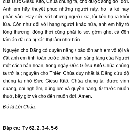
của Ðức Giêsu Kitô, Chúa chúng ta, cho được sống đời đời.
Anh em hãy thuyết phục những người này, họ là kẻ hay
phân vân. Hãy cứu vớt những người kia, lôi kéo họ ra khỏi
lửa. Còn như đối với hạng người khác nữa, anh em hãy tỏ
lòng thương, đồng thời cũng phải lo sợ, gớm ghét cả đến
tấm áo dài đã bị xác thịt làm nhơ bẩn.
Nguyện cho Ðấng có quyền năng / bảo tồn anh em vô tội và
đặt anh em tinh toàn trước thiên nhan sáng láng của Người
một cách hân hoan, trong ngày Ðức Giêsu Kitô Chúa chúng
ta trở lại; nguyện cho Thiên Chúa duy nhất là Ðấng cứu độ
chúng ta nhờ Ðức Giêsu Kitô, Chúa chúng ta, được vinh
quang, oai nghiêm, dũng lực và quyền năng, từ trước muôn
thuở, bây giờ và cho đến muôn đời. Amen.
Đó là Lời Chúa.
Đáp ca: Tv 62, 2. 3-4. 5-6