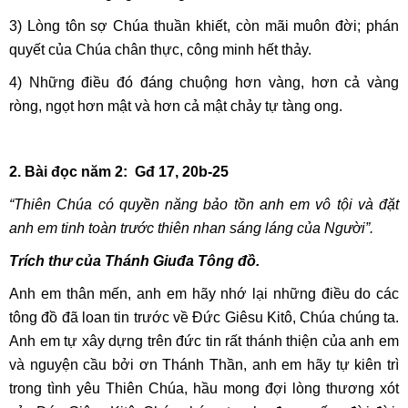
3) Lòng tôn sợ Chúa thuần khiết, còn mãi muôn đời; phán
quyết của Chúa chân thực, công minh hết thảy.
4) Những điều đó đáng chuộng hơn vàng, hơn cả vàng
ròng, ngọt hơn mật và hơn cả mật chảy tự tàng ong.
2. Bài đọc năm 2: Gđ 17, 20b-25
“Thiên Chúa có quyền năng bảo tồn anh em vô tội và đặt
anh em tinh toàn trước thiên nhan sáng láng của Người”.
Trích thư của Thánh Giuđa Tông đồ.
Anh em thân mến, anh em hãy nhớ lại những điều do các
tông đồ đã loan tin trước về Ðức Giêsu Kitô, Chúa chúng ta.
Anh em tự xây dựng trên đức tin rất thánh thiện của anh em
và nguyện cầu bởi ơn Thánh Thần, anh em hãy tự kiên trì
trong tình yêu Thiên Chúa, hầu mong đợi lòng thương xót