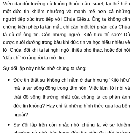
Viên đại đội trưởng dù không thuộc dân Israel, lại thể hiện
một đức tin khiêm nhường và mạnh mẽ hơn cả những
người tiếp xúc trực tiếp với Chúa Giêsu. Ông ta không cần
chứng kiến phép lạ tận mắt, chỉ cần ‘một lời phán’ của Chúa
là đủ để ông tin. Còn những người Kitô hữu thì sao? Dù
được nuôi dưỡng trong bầu khí đức tin và học hiểu nhiều về
lời Chúa, đôi khi ta lại nghi ngờ, thiếu phó thác, hoặc đòi hỏi
‘dấu chỉ’ rõ ràng rồi ta mới tin.
Sự đối lập này nhắc nhớ chúng ta rằng:
Đức tin thật sự không chỉ nằm ở danh xưng ‘Kitô hữu’
mà là sự sống động trong tâm hồn. Việc làm, lời nói và
thái độ sống thường nhật của chúng ta có phản ánh
đức tin không? Hay chỉ là những hình thức qua loa bên
ngoài?
Sự đối lập trên còn nhắc nhớ chúng ta về sự khiêm