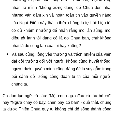
nhường và phó thác trong đức tin: viên đại đội trưởng
nhận ra mình ‘không xứng đáng’ để Chúa đến nhà,
nhưng vẫn dám xin và hoàn toàn tin vào quyền năng
của Ngài. Điều này thách thức chúng ta tự hỏi: Liệu tôi
có đủ khiêm nhường để nhận rằng mọi ân sủng, mọi
điều tốt lành tôi đang có là do Chúa ban, chứ không
phải là do công lao của tôi hay không?
Và sau cùng, lòng yêu thương và trách nhiệm của viên
đại đội trưởng đối với người không cùng huyết thống,
người dưới quyền mình cũng đáng để ta suy gẫm trong
bối cảnh đời sống cộng đoàn tu trì của mỗi người
chúng ta.
Ca dao tục ngữ có câu: “Một con ngựa đau cả tàu bỏ cỏ”;
hay “Ngựa chạy có bày, chim bay có bạn” - quả thật, chúng
ta được Thiên Chúa quy tụ không chỉ để sống thành cộng