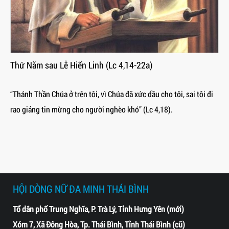
Thứ Năm sau Lễ Hiển Linh (Lc 4,14-22a)
“Thánh Thần Chúa ở trên tôi, vì Chúa đã xức dầu cho tôi, sai tôi đi
rao giảng tin mừng cho người nghèo khó” (Lc 4,18).
HỘI DÒNG NỮ ĐA MINH THÁI BÌNH
Tổ dân phố Trung Nghĩa, P. Trà Lý, Tỉnh Hưng Yên (mới)
Xóm 7, Xã Đông Hòa, Tp. Thái Bình, Tỉnh Thái Bình (cũ)