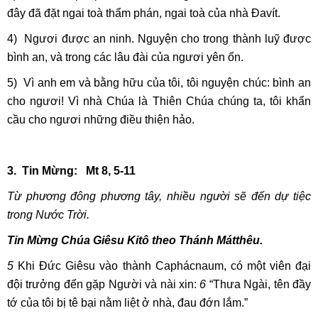
đây đã đặt ngai toà thẩm phán, ngai toà của nhà Ðavít.
4) Ngươi được an ninh. Nguyện cho trong thành luỹ được
bình an, và trong các lâu đài của ngươi yên ổn.
5) Vì anh em và bằng hữu của tôi, tôi nguyện chúc: bình an
cho ngươi! Vì nhà Chúa là Thiên Chúa chúng ta, tôi khẩn
cầu cho ngươi những điều thiện hảo.
3. Tin Mừng: Mt 8, 5-11
Từ phương đông phương tây, nhiều người sẽ đến dự tiệc
trong Nước Trời.
Tin Mừng Chúa Giêsu Kitô theo Thánh Mátthêu.
5
Khi Đức Giêsu vào thành Caphácnaum, có một viên đại
đội trưởng đến gặp Người và nài xin:
6
“Thưa Ngài, tên đầy
tớ của tôi bị tê bại nằm liệt ở nhà, đau đớn lắm.”