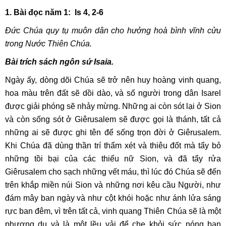
1. Bài đọc năm 1: Is 4, 2-6
Đức Chúa quy tụ muôn dân cho hưởng hoà bình vĩnh cửu
trong Nước Thiên Chúa.
Bài trích sách ngôn sứ Isaia.
Ngày ấy, dòng dõi Chúa sẽ trở nên huy hoàng vinh quang,
hoa màu trên đất sẽ dồi dào, và số người trong dân Isarel
được giải phóng sẽ nhảy mừng. Những ai còn sót lại ở Sion
và còn sống sót ở Giêrusalem sẽ được gọi là thánh, tất cả
những ai sẽ được ghi tên để sống trọn đời ở Giêrusalem.
Khi Chúa đã dùng thần trí thẩm xét và thiêu đốt mà tẩy bỏ
những tồi bại của các thiếu nữ Sion, và đã tẩy rửa
Giêrusalem cho sạch những vết máu, thì lúc đó Chúa sẽ đến
trên khắp miền núi Sion và những nơi kêu cầu Người, như
đám mây ban ngày và như cột khói hoặc như ánh lửa sáng
rực ban đêm, vì trên tất cả, vinh quang Thiên Chúa sẽ là một
phương du và là một lều vải để che khỏi sức nóng ban