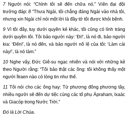
7
Người nói: “Chính tôi sẽ đến chữa nó.” Viên đại đội
trưởng đáp:
8
“Thưa Ngài, tôi chẳng đáng Ngài vào nhà tôi,
nhưng xin Ngài chỉ nói một lời là đầy tớ tôi được khỏi bệnh.
9
Vì tôi đây, tuy dưới quyền kẻ khác, tôi cũng có lính tráng
dưới quyền tôi. Tôi bảo người này: ‘Đi!’, là nó đi, bảo người
kia: ‘Đến!’, là nó đến, và bảo người nô lệ của tôi: ‘Làm cái
này!’, là nó làm.”
10
Nghe vậy, Đức Giê-su ngạc nhiên và nói với những kẻ
theo Người rằng: “Tôi bảo thật các ông: tôi không thấy một
người Ítraen nào có lòng tin như thế.
11
Tôi nói cho các ông hay: Từ phương đông phương tây,
nhiều người sẽ đến dự tiệc cùng các tổ phụ Ápraham, Ixaác
và Giacóp trong Nước Trời.”
Đó là Lời Chúa.