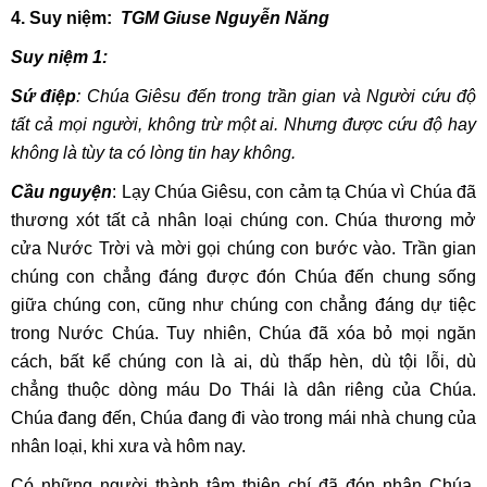
4. Suy niệm:
TGM Giuse Nguyễn Năng
Suy niệm 1:
Sứ điệp
: Chúa Giêsu đến trong trần gian và Người cứu độ
tất cả mọi người, không trừ một ai. Nhưng được cứu độ hay
không là tùy ta có lòng tin hay không.
Cầu nguyện
: Lạy Chúa Giêsu, con cảm tạ Chúa vì Chúa đã
thương xót tất cả nhân loại chúng con. Chúa thương mở
cửa Nước Trời và mời gọi chúng con bước vào. Trần gian
chúng con chẳng đáng được đón Chúa đến chung sống
giữa chúng con, cũng như chúng con chẳng đáng dự tiệc
trong Nước Chúa. Tuy nhiên, Chúa đã xóa bỏ mọi ngăn
cách, bất kể chúng con là ai, dù thấp hèn, dù tội lỗi, dù
chẳng thuộc dòng máu Do Thái là dân riêng của Chúa.
Chúa đang đến, Chúa đang đi vào trong mái nhà chung của
nhân loại, khi xưa và hôm nay.
Có những người thành tâm thiện chí đã đón nhận Chúa.