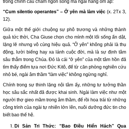
trong chính câu châm ngôn sống mà ngài hằng ôm ấp:
“Cum silentio operantes” – Ở yên mà làm việc
(x. 2Tx 3,
12).
Giữa một thế giới chuộng sự phô trương và những thành
quả tức thời, Cha Giuse chọn cho mình một lối sống ẩn dật,
lặng lẽ nhưng vô cùng hiệu quả. “Ở yên” không phải là thụ
động, lười biếng hay xa lánh cuộc đời, mà là sự định tâm
sâu thẳm trong Chúa. Đó là cái “ở yên” của một tâm hồn đã
tìm thấy điểm tựa nơi Đức Kitô, để từ căn phòng nghiên cứu
nhỏ bé, ngài âm thầm “làm việc” không ngừng nghỉ.
Chính trong sự thinh lặng nội tâm ấy, những tư tưởng thần
học sâu sắc nhất đã được khai sinh. Ngài làm việc như một
người thợ gieo mầm trong âm thầm, để rồi hoa trái từ những
công trình của ngài tự nhiên lớn lên, nuôi dưỡng đức tin cho
biết bao thế hệ.
Di Sản Tri Thức: “Bao Điều Hiển Hách” Qua