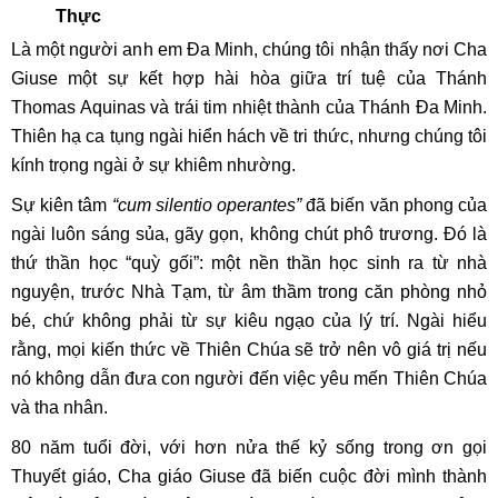
Thực
Là một người anh em Đa Minh, chúng tôi nhận thấy nơi Cha
Giuse một sự kết hợp hài hòa giữa trí tuệ của Thánh
Thomas Aquinas và trái tim nhiệt thành của Thánh Đa Minh.
Thiên hạ ca tụng ngài hiển hách về tri thức, nhưng chúng tôi
kính trọng ngài ở sự khiêm nhường.
Sự kiên tâm
“cum silentio operantes”
đã biến văn phong của
ngài luôn sáng sủa, gãy gọn, không chút phô trương. Đó là
thứ thần học “quỳ gối”: một nền thần học sinh ra từ nhà
nguyện, trước Nhà Tạm, từ âm thầm trong căn phòng nhỏ
bé, chứ không phải từ sự kiêu ngạo của lý trí. Ngài hiểu
rằng, mọi kiến thức về Thiên Chúa sẽ trở nên vô giá trị nếu
nó không dẫn đưa con người đến việc yêu mến Thiên Chúa
và tha nhân.
80 năm tuổi đời, với hơn nửa thế kỷ sống trong ơn gọi
Thuyết giáo, Cha giáo Giuse đã biến cuộc đời mình thành