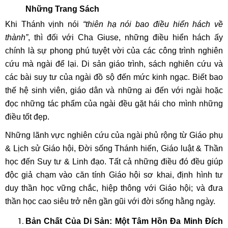
Những Trang Sách
Khi Thánh vịnh nói
“thiên hạ nói bao điều hiển hách về
thành”
, thì đối với Cha Giuse, những điều hiển hách ấy
chính là sự phong phú tuyệt vời của các công trình nghiên
cứu mà ngài để lại. Di sản giáo trình, sách nghiên cứu và
các bài suy tư của ngài đồ sộ đến mức kinh ngạc. Biết bao
thế hệ sinh viên, giáo dân và những ai đến với ngài hoặc
đọc những tác phẩm của ngài đều gặt hái cho mình những
điều tốt đẹp.
Những lãnh vực nghiên cứu của ngài phủ rộng từ Giáo phụ
& Lịch sử Giáo hội, Đời sống Thánh hiến, Giáo luật & Thần
học đến Suy tư & Linh đạo. Tất cả những điều đó đều giúp
độc giả chạm vào căn tính Giáo hội sơ khai, định hình tư
duy thần học vững chắc, hiệp thông với Giáo hội; và đưa
thần học cao siêu trở nên gần gũi với đời sống hằng ngày.
Bản Chất Của Di Sản: Một Tâm Hồn Đa Minh Đích