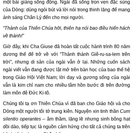
một bài giảng sống động. Ngài đã sống trọn vẹn đặc sủng
của Dòng: dùng ngòi bút và lời nói trong thinh lặng để mang
ánh sáng Chân Lý đến cho mọi người.
“Thành của Thiên Chúa hỡi, thiên hạ nói bao điều hiển hách
về thành!”
Giờ đây, khi Cha Giuse đã hoàn tất cuộc hành trình 80 năm
dương thế để trở về với “Thành thánh Giê-ru-sa-lem trên
trời”, nhưng di sản của ngài vẫn ở lại. Những cuốn sách
ngài viết vẫn đang được lật mở trên bàn học của bao thế hệ
trong Giáo Hội Việt Nam; lời dạy và gương sống của ngài
vẫn là kim chỉ nam cho nhiều tâm hồn bước đi trên đường
làm môn đệ Đức Ki-tô.
Chúng tôi tạ ơn Thiên Chúa vì đã ban cho Giáo hội và cho
Dòng một người tôi tớ trung kiên. Nguyện xin tinh thần
Cum
silentio operantes
– âm thầm, lặng lẽ nhưng sinh bông hạt
dồi dào, tiếp tục là nguồn cảm hứng cho tất cả chúng ta trên