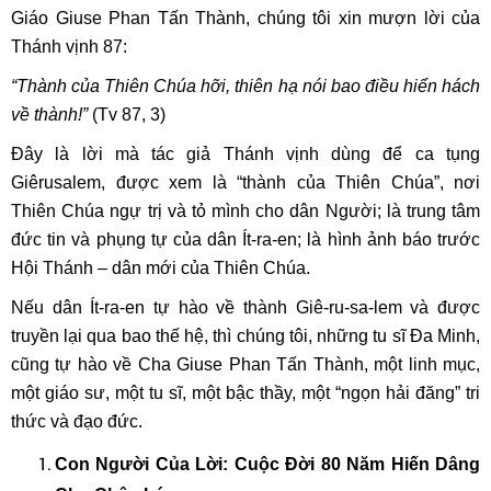
Giáo Giuse Phan Tấn Thành, chúng tôi xin mượn lời của
Thánh vịnh 87:
“Thành của Thiên Chúa hỡi, thiên hạ nói bao điều hiển hách
về thành!”
(Tv 87, 3)
Đây là lời mà tác giả Thánh vịnh dùng để ca tụng
Giêrusalem, được xem là “thành của Thiên Chúa”, nơi
Thiên Chúa ngự trị và tỏ mình cho dân Người; là trung tâm
đức tin và phụng tự của dân Ít-ra-en; là hình ảnh báo trước
Hội Thánh – dân mới của Thiên Chúa.
Nếu dân Ít-ra-en tự hào về thành Giê-ru-sa-lem và được
truyền lại qua bao thế hệ, thì chúng tôi, những tu sĩ Đa Minh,
cũng tự hào về Cha Giuse Phan Tấn Thành, một linh mục,
một giáo sư, một tu sĩ, một bậc thầy, một “ngọn hải đăng” tri
thức và đạo đức.
Con Người Của Lời: Cuộc Đời 80 Năm Hiến Dâng