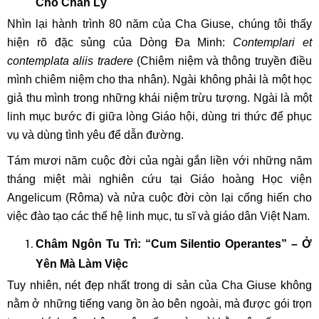
Cho Chân Lý
Nhìn lại hành trình 80 năm của Cha Giuse, chúng tôi thấy
hiện rõ đặc sủng của Dòng Đa Minh:
Contemplari et
contemplata aliis tradere
(Chiêm niệm và thông truyền điều
mình chiêm niệm cho tha nhân). Ngài không phải là một học
giả thu mình trong những khái niệm trừu tượng. Ngài là một
linh mục bước đi giữa lòng Giáo hội, dùng tri thức để phục
vụ và dùng tình yêu để dẫn đường.
Tám mươi năm cuộc đời của ngài gắn liền với những năm
tháng miệt mài nghiên cứu tại Giáo hoàng Học viện
Angelicum (Rôma) và nửa cuộc đời còn lại cống hiến cho
việc đào tạo các thế hệ linh mục, tu sĩ và giáo dân Việt Nam.
Châm Ngôn Tu Trì: “Cum Silentio Operantes” – Ở
Yên Mà Làm Việc
Tuy nhiên, nét đẹp nhất trong di sản của Cha Giuse không
nằm ở những tiếng vang ồn ào bên ngoài, mà được gói trọn