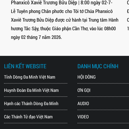
Diệp | 8:00 ngày 02-7-
Cha Phanxicô Trương Bửu Diệp
ho Tôi tớ Chúa Phanxicô
Đêm diễn nguyện Tuyên phong Chân 
cử hành tại Trung tâm Hành
Chúa Cha Phanxicô Trương Bửu Diệp 
ận Cần Thơ, vào lúc 08h00
19h30 - 21h30 ngày 01.7.2026 tại Nh
LIÊN KẾT WEBSITE
DANH MỤC CHÍNH
Tỉnh Dòng Đa Minh Việt Nam
HỘI DÒNG
Huynh Đoàn Đa Minh Việt Nam
ƠN GỌI
Hạnh các Thánh Dòng Đa Minh
AUDIO
Các Thánh Tử đạo Việt Nam
VIDEO