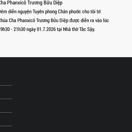
Việt Nam
phước cho tôi tớ
Thánh lễ vào lúc 14g00, 01/7/2026 do Đức 
được diễn ra vào lúc
Văn Toản, Giám mục Giáo phận Long Xuyên
ả thờ Tắc Sậy.