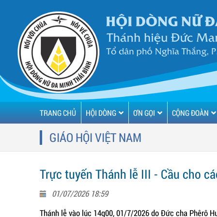
TRANG CHỦ
HỘI DÒNG
ƠN GỌI
CỘNG ĐOÀN
GIÁO HỘI VIỆT NAM
Trực tuyến Thánh lễ III - Cầu cho c
01/07/2026 18:59
Thánh lễ vào lúc 14g00, 01/7/2026 do Đức cha Phêrô H