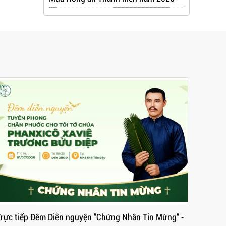
g Nhân Tin Mừng" -
Trực tuyến Thánh lễ IV - Lễ kính các Th