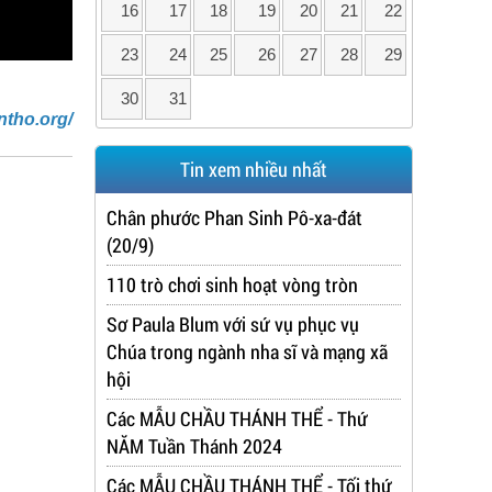
16
17
18
19
20
21
22
23
24
25
26
27
28
29
30
31
ntho.org/
Tin xem nhiều nhất
Chân phước Phan Sinh Pô-xa-đát
(20/9)
110 trò chơi sinh hoạt vòng tròn
Sơ Paula Blum với sứ vụ phục vụ
Chúa trong ngành nha sĩ và mạng xã
hội
Các MẪU CHẦU THÁNH THỂ - Thứ
NĂM Tuần Thánh 2024
Các MẪU CHẦU THÁNH THỂ - Tối thứ