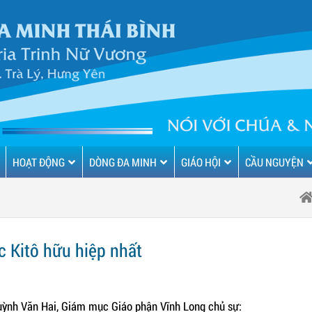
HOẠT ĐỘNG
DÒNG ĐA MINH
GIÁO HỘI
CẦU NGUYỆN
ác Kitô hữu hiệp nhất
uỳnh Văn Hai, Giám mục Giáo phận Vĩnh Long chủ sự: