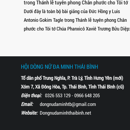
 phong Chân phước cho Tôi tớ
Phanxicô Xaviê Trương Bửu 
 Trương Bửu Diệp
2026
i giảng của Đức Hồng y Luis
Lễ Tuyên phong Chân phước c
rong Thánh lễ tuyên phong Chân
Xaviê Trương Bửu Diệp được 
 Phanxicô Xaviê Trương Bửu Diệp:
hương Tắc Sậy, thuộc Giáo ph
ngày 02 tháng 7 năm 2026.
HỘI DÒNG NỮ ĐA MINH THÁI BÌNH
Tổ dân phố Trung Nghĩa, P. Trà Lý, Tỉnh Hưng Yên (mới)
Xóm 7, Xã Đông Hòa, Tp. Thái Bình, Tỉnh Thái Bình (cũ)
Điện thoại:
0326 553 129 - 0966 648 205
Email:
dongnudaminhtb@gmail.com
Website:
Dongnudaminhthaibinh.net