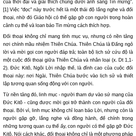
của thời đại và giải thích chúng dưới ánh sáng Tin mừng”.
[1]
Việc “đọc” này trước hết là một thái độ lắng nghe và đối
thoại, nhờ đó Giáo hội có thể gặp gỡ con người trong hoàn
cảnh cụ thể và loan báo Tin mừng cách thích hợp.
Đối thoại không chỉ mang tính mục vụ, nhưng có nền tảng
nơi chính mầu nhiệm Thiên Chúa. Thiên Chúa là Đấng ngỏ
lời và mời gọi con người đáp trả; toàn bộ lịch sử cứu độ là
một cuộc đối thoại giữa Thiên Chúa và nhân loại (x. Dt 1,1-
2). Đức Kitô, Ngôi Lời nhập thể, là đỉnh cao của cuộc đối
thoại này: nơi Ngài, Thiên Chúa bước vào lịch sử và thiết
lập tương quan sống động với con người.
Từ nền tảng đó, linh mục - người tham dự vào sứ mạng của
Đức Kitô - cũng được mời gọi trở thành con người của đối
thoại. Bởi vì, linh mục không chỉ loan báo Lời, nhưng còn là
người gặp gỡ, lắng nghe và đồng hành, để chính trong
những tương quan cụ thể ấy, con người có thể gặp gỡ Đức
Kitô. Nói cách khác, đối thoại không chỉ là một phương pháp