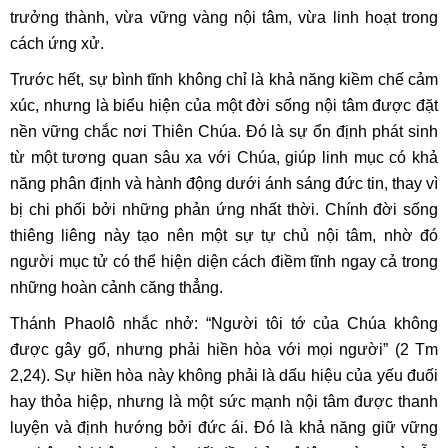
trưởng thành, vừa vững vàng nội tâm, vừa linh hoạt trong
cách ứng xử.
Trước hết, sự bình tĩnh không chỉ là khả năng kiềm chế cảm
xúc, nhưng là biểu hiện của một đời sống nội tâm được đặt
nền vững chắc nơi Thiên Chúa. Đó là sự ổn định phát sinh
từ một tương quan sâu xa với Chúa, giúp linh mục có khả
năng phân định và hành động dưới ánh sáng đức tin, thay vì
bị chi phối bởi những phản ứng nhất thời. Chính đời sống
thiêng liêng này tạo nên một sự tự chủ nội tâm, nhờ đó
người mục tử có thể hiện diện cách điềm tĩnh ngay cả trong
những hoàn cảnh căng thẳng.
Thánh Phaolô nhắc nhở: “Người tôi tớ của Chúa không
được gây gổ, nhưng phải hiền hòa với mọi người” (2 Tm
2,24). Sự hiền hòa này không phải là dấu hiệu của yếu đuối
hay thỏa hiệp, nhưng là một sức mạnh nội tâm được thanh
luyện và định hướng bởi đức ái. Đó là khả năng giữ vững