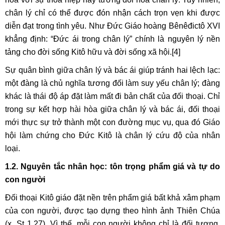
chân lý chỉ có thể được đón nhận cách trọn vẹn khi được
diễn đạt trong tình yêu. Như Đức Giáo hoàng Bênêđictô XVI
khẳng định: “Đức ái trong chân lý” chính là nguyên lý nền
tảng cho đời sống Kitô hữu và đời sống xã hội.
[4]
Sự quân bình giữa chân lý và bác ái giúp tránh hai lệch lạc:
một đàng là chủ nghĩa tương đối làm suy yếu chân lý; đàng
khác là thái độ áp đặt làm mất đi bản chất của đối thoại. Chỉ
trong sự kết hợp hài hòa giữa chân lý và bác ái, đối thoại
mới thực sự trở thành một con đường mục vụ, qua đó Giáo
hội làm chứng cho Đức Kitô là chân lý cứu độ của nhân
loại.
1.2. Nguyên tắc nhân học: tôn trọng phẩm giá và tự do
con người
Đối thoại Kitô giáo đặt nền trên phẩm giá bất khả xâm phạm
của con người, được tạo dựng theo hình ảnh Thiên Chúa
(x. St 1,27). Vì thế, mỗi con người không chỉ là đối tượng,