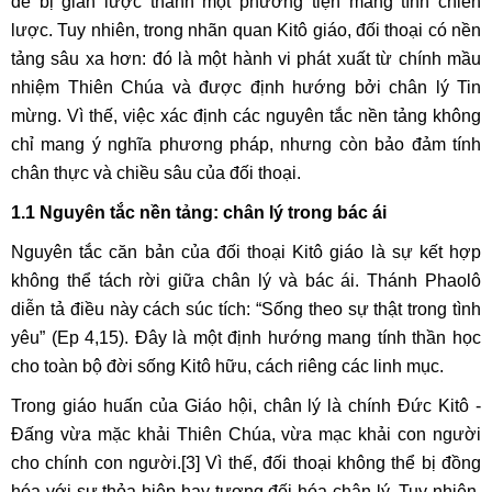
dễ bị giản lược thành một phương tiện mang tính chiến
lược. Tuy nhiên, trong nhãn quan Kitô giáo, đối thoại có nền
tảng sâu xa hơn: đó là một hành vi phát xuất từ chính mầu
nhiệm Thiên Chúa và được định hướng bởi chân lý Tin
mừng. Vì thế, việc xác định các nguyên tắc nền tảng không
chỉ mang ý nghĩa phương pháp, nhưng còn bảo đảm tính
chân thực và chiều sâu của đối thoại.
1.1 Nguyên tắc nền tảng: chân lý trong bác ái
Nguyên tắc căn bản của đối thoại Kitô giáo là sự kết hợp
không thể tách rời giữa chân lý và bác ái. Thánh Phaolô
diễn tả điều này cách súc tích: “Sống theo sự thật trong tình
yêu” (Ep 4,15). Đây là một định hướng mang tính thần học
cho toàn bộ đời sống Kitô hữu, cách riêng các linh mục.
Trong giáo huấn của Giáo hội, chân lý là chính Đức Kitô -
Đấng vừa mặc khải Thiên Chúa, vừa mạc khải con người
cho chính con người.
[3]
Vì thế, đối thoại không thể bị đồng
hóa với sự thỏa hiệp hay tương đối hóa chân lý. Tuy nhiên,