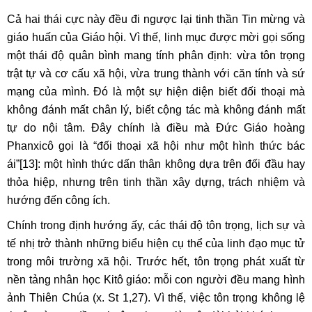
Cả hai thái cực này đều đi ngược lại tinh thần Tin mừng và
giáo huấn của Giáo hội. Vì thế, linh mục được mời gọi sống
một thái độ quân bình mang tính phân định: vừa tôn trọng
trật tự và cơ cấu xã hội, vừa trung thành với căn tính và sứ
mạng của mình. Đó là một sự hiện diện biết đối thoại mà
không đánh mất chân lý, biết cộng tác mà không đánh mất
tự do nội tâm. Đây chính là điều mà Đức Giáo hoàng
Phanxicô gọi là “đối thoại xã hội như một hình thức bác
ái”
[13]
: một hình thức dấn thân không dựa trên đối đầu hay
thỏa hiệp, nhưng trên tinh thần xây dựng, trách nhiệm và
hướng đến công ích.
Chính trong định hướng ấy, các thái độ tôn trọng, lịch sự và
tế nhị trở thành những biểu hiện cụ thể của linh đạo mục tử
trong môi trường xã hội. Trước hết, tôn trọng phát xuất từ
nền tảng nhân học Kitô giáo: mỗi con người đều mang hình
ảnh Thiên Chúa (x. St 1,27). Vì thế, việc tôn trọng không lệ