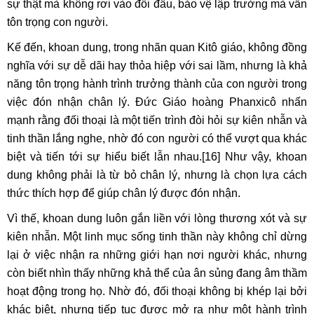
sự thật mà không rơi vào đối đầu, bảo vệ lập trường mà vẫn
tôn trọng con người.
Kế đến, khoan dung, trong nhãn quan Kitô giáo, không đồng
nghĩa với sự dễ dãi hay thỏa hiệp với sai lầm, nhưng là khả
năng tôn trọng hành trình trưởng thành của con người trong
việc đón nhận chân lý. Đức Giáo hoàng Phanxicô nhấn
mạnh rằng đối thoại là một tiến trình đòi hỏi sự kiên nhẫn và
tinh thần lắng nghe, nhờ đó con người có thể vượt qua khác
biệt và tiến tới sự hiểu biết lẫn nhau.
[16]
Như vậy, khoan
dung không phải là từ bỏ chân lý, nhưng là chọn lựa cách
thức thích hợp để giúp chân lý được đón nhận.
Vì thế, khoan dung luôn gắn liền với lòng thương xót và sự
kiên nhẫn. Một linh mục sống tinh thần này không chỉ dừng
lại ở việc nhận ra những giới hạn nơi người khác, nhưng
còn biết nhìn thấy những khả thể của ân sủng đang âm thầm
hoạt động trong họ. Nhờ đó, đối thoại không bị khép lại bởi
khác biệt, nhưng tiếp tục được mở ra như một hành trình