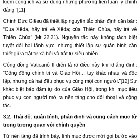
kiếm công ích và sử dụng những phương tiện luân lý chính
đáng.”
[11]
Chính Đức Giêsu đã thiết lập nguyên tắc phân định căn bản:
“Của Xêda, hãy trả về Xêda; của Thiên Chúa, hãy trả về
Thiên Chúa” (Mt 22,21). Nguyên tắc này không tách biệt
tuyệt đối hai lãnh vực, nhưng thiết lập sự quân bình cần
thiết giữa trật tự xã hội và trật tự siêu nhiên.
Công đồng Vaticanô II diễn tả rõ điều này khi khẳng định:
“Cộng đồng chính trị và Giáo Hội… tuy khác nhau và độc
lập, nhưng cả hai đều phục vụ cùng một con người.”
[12]
Sự
khác biệt bảo đảm tự do của Giáo Hội, trong khi mục tiêu
phục vụ con người mở ra nền tảng cho đối thoại và cộng
tác.
3.2. Thái độ: quân bình, phân định và cung cách mục tử
trong tương quan với chính quyền
Từ nền tảng đã trình bày, linh mục được mời gọi bước vào