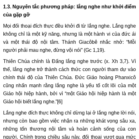
1.3. Nguyên tắc phương pháp: lắng nghe như khởi điểm
của gặp gỡ
Mọi đối thoại đích thực đều khởi đi từ lắng nghe. Lắng nghe
không chỉ là một kỹ năng, nhưng là một hành vi của đức ái
và một thái độ nội tâm. Thánh Giacôbê nhắc nhở: “Mỗi
người phải mau nghe, đừng vội nói” (Gc 1,19).
Thiên Chúa chính là Đấng lắng nghe trước (x. Xh 3,7). Vì
thế, lắng nghe trở thành cách thức con người tham dự vào
chính thái độ của Thiên Chúa. Đức Giáo hoàng Phanxicô
cũng nhấn mạnh rằng lắng nghe là yếu tố cốt lõi của một
Giáo hội hiệp hành, bởi vì “một Giáo hội hiệp hành là một
Giáo hội biết lắng nghe.”
[6]
Lắng nghe đích thực không chỉ dừng lại ở lắng nghe lời nói,
nhưng còn bao gồm việc nhận ra những khát vọng sâu xa,
những tổn thương nội tâm và hoàn cảnh sống của con
người. Chính trong chiều sâu này, đối thoại vượt qua mức