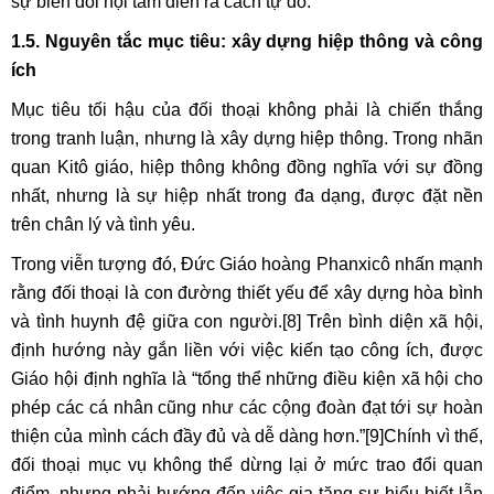
sự biến đổi nội tâm diễn ra cách tự do.
1.5. Nguyên tắc mục tiêu: xây dựng hiệp thông và công
ích
Mục tiêu tối hậu của đối thoại không phải là chiến thắng
trong tranh luận, nhưng là xây dựng hiệp thông. Trong nhãn
quan Kitô giáo, hiệp thông không đồng nghĩa với sự đồng
nhất, nhưng là sự hiệp nhất trong đa dạng, được đặt nền
trên chân lý và tình yêu.
Trong viễn tượng đó, Đức Giáo hoàng Phanxicô nhấn mạnh
rằng đối thoại là con đường thiết yếu để xây dựng hòa bình
và tình huynh đệ giữa con người.
[8]
Trên bình diện xã hội,
định hướng này gắn liền với việc kiến tạo công ích, được
Giáo hội định nghĩa là “tổng thể những điều kiện xã hội cho
phép các cá nhân cũng như các cộng đoàn đạt tới sự hoàn
thiện của mình cách đầy đủ và dễ dàng hơn.”
[9]
Chính vì thế,
đối thoại mục vụ không thể dừng lại ở mức trao đổi quan
điểm, nhưng phải hướng đến việc gia tăng sự hiểu biết lẫn