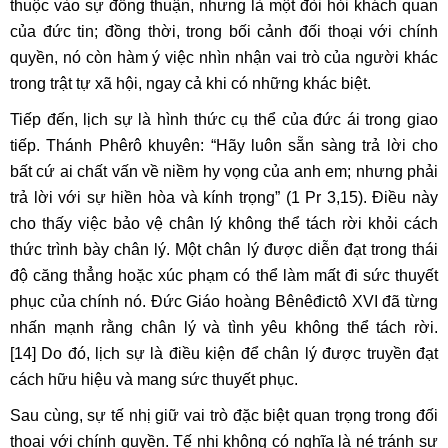
thuộc vào sự đồng thuận, nhưng là một đòi hỏi khách quan
của đức tin; đồng thời, trong bối cảnh đối thoại với chính
quyền, nó còn hàm ý việc nhìn nhận vai trò của người khác
trong trật tự xã hội, ngay cả khi có những khác biệt.
Tiếp đến, lịch sự là hình thức cụ thể của đức ái trong giao
tiếp. Thánh Phêrô khuyên: “Hãy luôn sẵn sàng trả lời cho
bất cứ ai chất vấn về niềm hy vọng của anh em; nhưng phải
trả lời với sự hiền hòa và kính trọng” (1 Pr 3,15). Điều này
cho thấy việc bảo vệ chân lý không thể tách rời khỏi cách
thức trình bày chân lý. Một chân lý được diễn đạt trong thái
độ căng thẳng hoặc xúc phạm có thể làm mất đi sức thuyết
phục của chính nó. Đức Giáo hoàng Bênêđictô XVI đã từng
nhấn mạnh rằng chân lý và tình yêu không thể tách rời.
[14]
Do đó, lịch sự là điều kiện để chân lý được truyền đạt
cách hữu hiệu và mang sức thuyết phục.
Sau cùng, sự tế nhị giữ vai trò đặc biệt quan trọng trong đối
thoại với chính quyền. Tế nhị không có nghĩa là né tránh sự