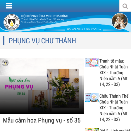
PHỤNG VỤ CHƯ THÁNH
Tranh tô màu:
Chúa Nhật Tuần
XIX - Thường
Niên năm A (Mt
14, 22 - 33)
Chầu Thánh Thể
Chúa Nhật Tuần
XIX - Thường
Niên năm A (Mt
Mẫu cắm hoa Phụng vụ - số 35
14, 22 - 33)
Bài 2: Lịch sự khi