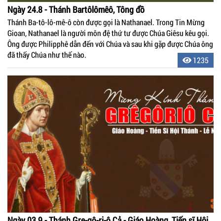
Ngày 24.8 - Thánh Bartôlômêô, Tông đồ
Thánh Ba-tô-lô-mê-ô còn được gọi là Nathanael. Trong Tin Mừng
Gioan, Nathanael là người môn đệ thứ tư được Chúa Giêsu kêu gọi.
Ông được Philipphê dẫn đến với Chúa và sau khi gặp được Chúa ông
đã thấy Chúa như thế nào.
1235
Ngày 03.9 - Thánh Gre-gô-ri-ô Cả - Giáo Hoàng, Tiến sĩ Hội