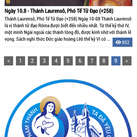
Ngày 10.8 - Thánh Laurensô, Phó Tế Tử Đạo (+258)
Thánh Laurensô, Phó Tế Tử Đạo (+258) Ngày 10-08 Thánh Laurensô
là vị thánh tử đạo Rôma được biết đến nhiều nhất. Từ thế kỷ thứ IV,
một mình Ngài ngoài các thánh tông đồ, được kính nhớ với thánh lễ
vọng. Sách nghi thức Đức giáo hoàng Lêô thế kỷ VI có ...
852
<
1
2
3
4
5
6
7
8
9
>