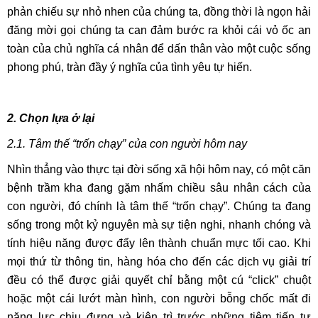
phản chiếu sự nhỏ nhen của chúng ta, đồng thời là ngọn hải
đăng mời gọi chúng ta can đảm bước ra khỏi cái vỏ ốc an
toàn của chủ nghĩa cá nhân để dấn thân vào một cuộc sống
phong phú, tràn đầy ý nghĩa của tình yêu tự hiến.
2. Chọn lựa ở lại
2.1. Tâm thế “trốn chạy” của con người hôm nay
Nhìn thẳng vào thực tại đời sống xã hội hôm nay, có một căn
bệnh trầm kha đang gặm nhấm chiều sâu nhân cách của
con người, đó chính là tâm thế “trốn chạy”. Chúng ta đang
sống trong một kỷ nguyên mà sự tiện nghi, nhanh chóng và
tính hiệu năng được đẩy lên thành chuẩn mực tối cao. Khi
mọi thứ từ thông tin, hàng hóa cho đến các dịch vụ giải trí
đều có thể được giải quyết chỉ bằng một cú “click” chuột
hoặc một cái lướt màn hình, con người bỗng chốc mất đi
năng lực chịu đựng và kiên trì trước những tiệm tiến tự