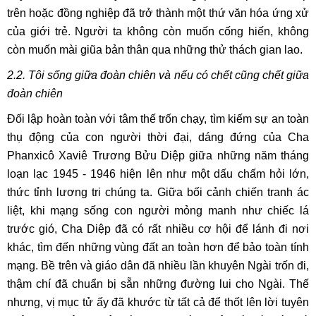
trên hoặc đồng nghiệp đã trở thành một thứ văn hóa ứng xử
của giới trẻ. Người ta không còn muốn cống hiến, không
còn muốn mài giũa bản thân qua những thử thách gian lao.
2.2. Tôi sống giữa đoàn chiên và nếu có chết cũng chết giữa
đoàn chiên
Đối lập hoàn toàn với tâm thế trốn chạy, tìm kiếm sự an toàn
thụ động của con người thời đại, dáng đứng của Cha
Phanxicô Xaviê Trương Bửu Diệp giữa những năm tháng
loạn lạc 1945 - 1946 hiện lên như một dấu chấm hỏi lớn,
thức tỉnh lương tri chúng ta. Giữa bối cảnh chiến tranh ác
liệt, khi mạng sống con người mỏng manh như chiếc lá
trước gió, Cha Diệp đã có rất nhiều cơ hội để lánh đi nơi
khác, tìm đến những vùng đất an toàn hơn để bảo toàn tính
mạng. Bề trên và giáo dân đã nhiều lần khuyên Ngài trốn đi,
thậm chí đã chuẩn bị sẵn những đường lui cho Ngài. Thế
nhưng, vị mục tử ấy đã khước từ tất cả để thốt lên lời tuyên