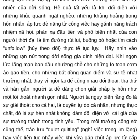
nhiên của đời sống. Hệ quả tất yếu là khi đối diện với
những khúc quanh ngặt nghèo, những khủng hoảng trong
hôn nhân, áp lực đè nặng từ công việc hay gánh nặng trách
nhiệm xã hội, phản xạ đầu tiên và phổ biến nhất của con
người thời đại là tìm đường rút lui, buông bỏ hoặc tìm cách
“unfollow” (hủy theo dõi) thực tế tục lụy. Hãy nhìn vào
những rạn nứt trong đời sống gia đình hiện đại. Khi ngọn
lửa lãng mạn ban đầu nhường chỗ cho những lo toan cơm
áo gạo tiền, cho những bất đồng quan điểm và sự tẻ nhạt
thường nhật, thay vì ngồi lại để cùng nhau đối thoại, tha thứ
và hàn gắn, người ta dễ dàng chọn giải pháp ly hôn như
một lối thoát nhanh gọn nhất. Người ta ngụy biện rằng đó là
sự giải thoát cho cả hai, là quyền tự do cá nhân, nhưng thực
chất, đó là sự hèn nhát không dám đối diện với cái giá của
sự trưởng thành trong tình yêu. Trong môi trường công sở
cũng thế, trào lưu “quiet quitting” (nghỉ việc trong im lặng)
hay việc liên tục nhảy việc khi vừa gặp chút áp lực từ cấp