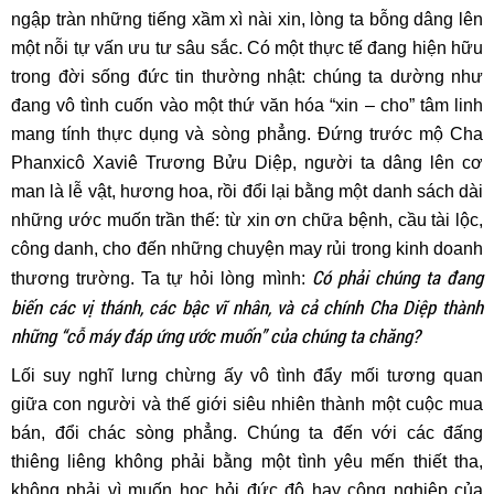
ngập tràn những tiếng xầm xì nài xin, lòng ta bỗng dâng lên
một nỗi tự vấn ưu tư sâu sắc. Có một thực tế đang hiện hữu
trong đời sống đức tin thường nhật: chúng ta dường như
đang vô tình cuốn vào một thứ văn hóa “xin – cho” tâm linh
mang tính thực dụng và sòng phẳng. Đứng trước mộ Cha
Phanxicô Xaviê Trương Bửu Diệp, người ta dâng lên cơ
man là lễ vật, hương hoa, rồi đổi lại bằng một danh sách dài
những ước muốn trần thế: từ xin ơn chữa bệnh, cầu tài lộc,
công danh, cho đến những chuyện may rủi trong kinh doanh
Có phải chúng ta đang
thương trường. Ta tự hỏi lòng mình:
biến các vị thánh, các bậc vĩ nhân, và cả chính Cha Diệp thành
những “cỗ máy đáp ứng ước muốn” của chúng ta chăng?
Lối suy nghĩ lưng chừng ấy vô tình đẩy mối tương quan
giữa con người và thế giới siêu nhiên thành một cuộc mua
bán, đổi chác sòng phẳng. Chúng ta đến với các đấng
thiêng liêng không phải bằng một tình yêu mến thiết tha,
không phải vì muốn học hỏi đức độ hay công nghiệp của