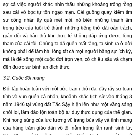
sợ cả việc người khác nhìn thấu những khoảng trống rỗng
sau cái vỏ bọc tự tôn ngạo mạn. Cái guồng quay kiếm tìm
sự công nhận ấy quá mệt mỏi, nó biến những thanh âm
trong trẻo của tuổi trẻ thành những tiếng thở dài oán trách,
giận dỗi và hận thù khi thực tế không đáp ứng được lòng
tham của cái tôi. Chúng ta đã quên mất rằng, ta sinh ra ở đời
không phải để làm hài lòng tất cả mọi người bằng sự ích kỷ,
mà là để sống một cuộc đời trọn vẹn, có chiều sâu và chạm
đến được sự bình an đích thực.
3.2. Cuộc đổi mạng
Đối lập hoàn toàn với một bức tranh thời đại đầy rẫy sự toan
tính và vun quén cá nhân, khoảnh khắc lịch sử vào tháng 3
năm 1946 tại vùng đất Tắc Sậy hiện lên như một vầng sáng
chói lọi, làm đảo lộn toàn bộ tư duy thực dụng của thế gian.
Khi họng súng của lực lượng vũ trang bủa vây và tính mạng
của hàng trăm giáo dân vô tội nằm trong lằn ranh sinh tử,