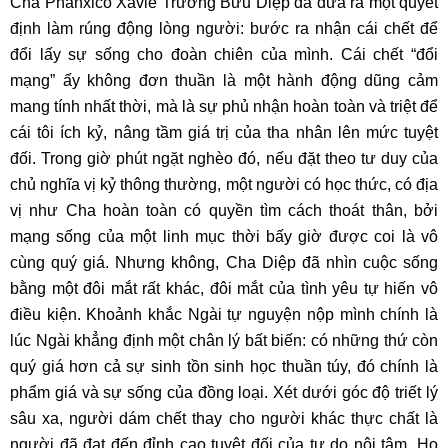
Cha Phanxicô Xaviê Trương Bửu Diệp đã đưa ra một quyết
định làm rúng động lòng người: bước ra nhận cái chết để
đổi lấy sự sống cho đoàn chiên của mình. Cái chết “đổi
mạng” ấy không đơn thuần là một hành động dũng cảm
mang tính nhất thời, mà là sự phủ nhận hoàn toàn và triệt để
cái tôi ích kỷ, nâng tầm giá trị của tha nhân lên mức tuyệt
đối. Trong giờ phút ngặt nghèo đó, nếu đặt theo tư duy của
chủ nghĩa vị kỷ thông thường, một người có học thức, có địa
vị như Cha hoàn toàn có quyền tìm cách thoát thân, bởi
mạng sống của một linh mục thời bấy giờ được coi là vô
cùng quý giá. Nhưng không, Cha Diệp đã nhìn cuộc sống
bằng một đôi mắt rất khác, đôi mắt của tình yêu tự hiến vô
điều kiện. Khoảnh khắc Ngài tự nguyện nộp mình chính là
lúc Ngài khẳng định một chân lý bất biến: có những thứ còn
quý giá hơn cả sự sinh tồn sinh học thuần túy, đó chính là
phẩm giá và sự sống của đồng loại. Xét dưới góc độ triết lý
sâu xa, người dám chết thay cho người khác thực chất là
người đã đạt đến đỉnh cao tuyệt đối của tự do nội tâm. Họ