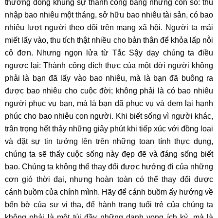
thường đóng khung sự thành công bằng những con số: thu
nhập bao nhiêu một tháng, sở hữu bao nhiêu tài sản, có bao
nhiêu lượt người theo dõi trên mạng xã hội. Người ta mải
miết lấy vào, thu tích thật nhiều cho bản thân để khỏa lấp nỗi
cô đơn. Nhưng ngọn lửa từ Tắc Sậy dạy chúng ta điều
ngược lại: Thành công đích thực của một đời người không
phải là bạn đã lấy vào bao nhiêu, mà là bạn đã buông ra
được bao nhiêu cho cuộc đời; không phải là có bao nhiêu
người phục vụ bạn, mà là bạn đã phục vụ và đem lại hạnh
phúc cho bao nhiêu con người. Khi biết sống vì người khác,
trân trọng hết thảy những giây phút khi tiếp xúc với đồng loại
và đặt sự tin tưởng lên trên những toan tính thực dụng,
chúng ta sẽ thấy cuộc sống này đẹp đẽ và đáng sống biết
bao. Chúng ta không thể thay đổi được hướng đi của những
cơn gió thời đại, nhưng hoàn toàn có thể thay đổi được
cánh buồm của chính mình. Hãy để cánh buồm ấy hướng về
bến bờ của sự vị tha, để hành trang tuổi trẻ của chúng ta
không phải là một túi đầy những danh vọng ích kỷ, mà là