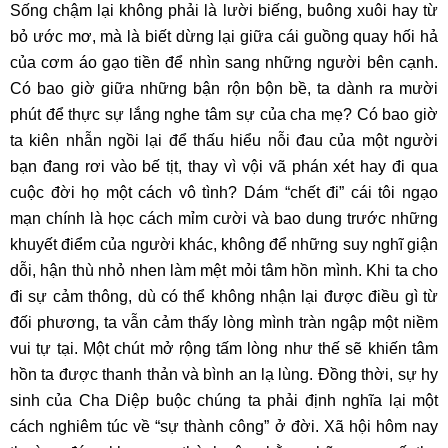
Sống chậm lại không phải là lười biếng, buông xuôi hay từ
bỏ ước mơ, mà là biết dừng lại giữa cái guồng quay hối hả
của cơm áo gạo tiền để nhìn sang những người bên cạnh.
Có bao giờ giữa những bận rộn bộn bề, ta dành ra mười
phút để thực sự lắng nghe tâm sự của cha mẹ? Có bao giờ
ta kiên nhẫn ngồi lại để thấu hiểu nỗi đau của một người
bạn đang rơi vào bế tịt, thay vì vội vã phán xét hay đi qua
cuộc đời họ một cách vô tình? Dám “chết đi” cái tôi ngạo
mạn chính là học cách mỉm cười và bao dung trước những
khuyết điểm của người khác, không để những suy nghĩ giận
dỗi, hận thù nhỏ nhen làm mệt mỏi tâm hồn mình. Khi ta cho
đi sự cảm thông, dù có thể không nhận lại được điều gì từ
đối phương, ta vẫn cảm thấy lòng mình tràn ngập một niềm
vui tự tại. Một chút mở rộng tấm lòng như thế sẽ khiến tâm
hồn ta được thanh thản và bình an lạ lùng. Đồng thời, sự hy
sinh của Cha Diệp buộc chúng ta phải định nghĩa lại một
cách nghiêm túc về “sự thành công” ở đời. Xã hội hôm nay