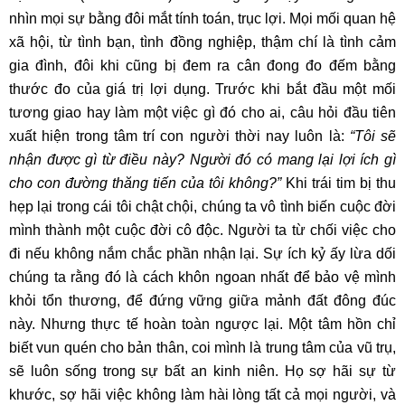
nhìn mọi sự bằng đôi mắt tính toán, trục lợi. Mọi mối quan hệ
xã hội, từ tình bạn, tình đồng nghiệp, thậm chí là tình cảm
gia đình, đôi khi cũng bị đem ra cân đong đo đếm bằng
thước đo của giá trị lợi dụng. Trước khi bắt đầu một mối
tương giao hay làm một việc gì đó cho ai, câu hỏi đầu tiên
xuất hiện trong tâm trí con người thời nay luôn là:
“Tôi sẽ
nhận được gì từ điều này? Người đó có mang lại lợi ích gì
cho con đường thăng tiến của tôi không?”
Khi trái tim bị thu
hẹp lại trong cái tôi chật chội, chúng ta vô tình biến cuộc đời
mình thành một cuộc đời cô độc. Người ta từ chối việc cho
đi nếu không nắm chắc phần nhận lại. Sự ích kỷ ấy lừa dối
chúng ta rằng đó là cách khôn ngoan nhất để bảo vệ mình
khỏi tổn thương, để đứng vững giữa mảnh đất đông đúc
này. Nhưng thực tế hoàn toàn ngược lại. Một tâm hồn chỉ
biết vun quén cho bản thân, coi mình là trung tâm của vũ trụ,
sẽ luôn sống trong sự bất an kinh niên. Họ sợ hãi sự từ
khước, sợ hãi việc không làm hài lòng tất cả mọi người, và