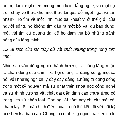
an nội tâm, một niềm mong mỏi được lắng nghe, và một sự
trốn chạy vô thức khỏi một thực tại quá đỗi ngột ngạt và tàn
nhẫn? Họ tìm về một linh mục đã khuất vì ở thế giới của
người sống, họ không tìm đâu ra một bờ vai đủ bao dung,
một trái tim đủ quảng đại để họ dám trút bỏ những gánh
nặng của lòng mình.
1.2
Bi kịch của sự “đầy đủ vật chất nhưng trống rỗng tâm
linh”
Nhìn sâu vào dòng người hành hương, ta bảng lảng nhận
ra chân dung của chính xã hội chúng ta đang sống, một xã
hội với những nghịch lý đầy cay đắng. Chúng ta đang sống
trong một kỷ nguyên mà sự phát triển khoa học công nghệ
và sự thịnh vượng vật chất đạt đến đỉnh cao chưa từng có
trong lịch sử nhân loại. Con người hôm nay chỉ cần một cái
chạm tay trên màn hình điện thoại là có thể kết nối với bất kỳ
ai ở bên kia bán cầu. Chúng ta có những ngôi nhà kiên cố trị