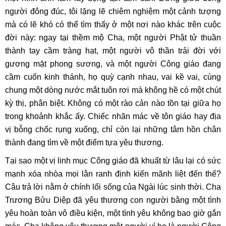
người đông đúc, tôi lặng lẽ chiêm nghiệm một cảnh tượng
mà có lẽ khó có thể tìm thấy ở một nơi nào khác trên cuộc
đời này: ngay tại thềm mộ Cha, một người Phật tử thuần
thành tay cầm tràng hạt, một người vô thần trải đời với
gương mặt phong sương, và một người Công giáo đang
cầm cuốn kinh thánh, họ quỳ cạnh nhau, vai kề vai, cùng
chung một dòng nước mắt tuôn rơi mà không hề có một chút
kỳ thị, phân biệt. Không có một rào cản nào tồn tại giữa họ
trong khoảnh khắc ấy. Chiếc nhãn mác về tôn giáo hay địa
vị bỗng chốc rụng xuống, chỉ còn lại những tâm hồn chân
thành đang tìm về một điểm tựa yêu thương.
Tại sao một vị linh mục Công giáo đã khuất từ lâu lại có sức
mạnh xóa nhòa mọi lằn ranh định kiến mãnh liệt đến thế?
Câu trả lời nằm ở chính lối sống của Ngài lúc sinh thời. Cha
Trương Bửu Diệp đã yêu thương con người bằng một tình
yêu hoàn toàn vô điều kiện, một tình yêu không bao giờ gắn