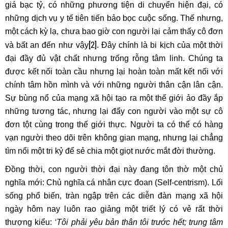
giá bạc tỷ, có những phương tiện di chuyển hiện đại, có
những dịch vụ y tế tiên tiến bảo bọc cuộc sống. Thế nhưng,
một cách kỳ lạ, chưa bao giờ con người lại cảm thấy cô đơn
[2]
và bất an đến như vậy
. Đây chính là bi kịch của một thời
đại đầy đủ vật chất nhưng trống rỗng tâm linh. Chúng ta
được kết nối toàn cầu nhưng lại hoàn toàn mất kết nối với
chính tâm hồn mình và với những người thân cận lân cận.
Sự bùng nổ của mạng xã hội tạo ra một thế giới ảo đầy ắp
những tương tác, nhưng lại đẩy con người vào một sự cô
đơn tột cùng trong thế giới thực. Người ta có thể có hàng
vạn người theo dõi trên không gian mạng, nhưng lại chẳng
tìm nổi một tri kỷ để sẻ chia một giọt nước mắt đời thường.
Đồng thời, con người thời đại này đang tôn thờ một chủ
nghĩa mới: Chủ nghĩa cá nhân cực đoan (Self-centrism). Lối
sống phổ biến, tràn ngập trên các diễn đàn mạng xã hội
ngày hôm nay luôn rao giảng một triết lý có vẻ rất thời
thượng kiểu:
‘Tôi phải yêu bản thân tôi trước hết; trung tâm