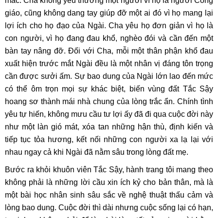
mác. Cha không yêu thương một người vì họ là người Công
giáo, cũng không dang tay giúp đỡ một ai đó vì họ mang lại
lợi ích cho họ đạo của Ngài. Cha yêu họ đơn giản vì họ là
con người, vì họ đang đau khổ, nghèo đói và cần đến một
bàn tay nâng đỡ. Đối với Cha, mỗi một thân phận khổ đau
xuất hiện trước mắt Ngài đều là một nhân vị đáng tôn trọng
cần được sưởi ấm. Sự bao dung của Ngài lớn lao đến mức
có thể ôm trọn mọi sự khác biệt, biến vùng đất Tắc Sậy
hoang sơ thành mái nhà chung của lòng trắc ẩn. Chính tình
yêu tự hiến, không mưu cầu tư lợi ấy đã đi qua cuộc đời này
như một làn gió mát, xóa tan những hận thù, định kiến và
tiếp tục tỏa hương, kết nối những con người xa lạ lại với
nhau ngay cả khi Ngài đã nằm sâu trong lòng đất mẹ.
Bước ra khỏi khuôn viên Tắc Sậy, hành trang tôi mang theo
không phải là những lời cầu xin ích kỷ cho bản thân, mà là
một bài học nhân sinh sâu sắc về nghệ thuật thấu cảm và
lòng bao dung. Cuộc đời thì dài nhưng cuộc sống lại có hạn,