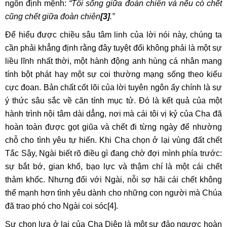
ngôn định mệnh:
“Tôi sống giữa đoàn chiên và nếu có chết
cũng chết giữa đoàn chiên
[3]
.”
Để hiểu được chiều sâu tâm linh của lời nói này, chúng ta
cần phải khẳng định rằng đây tuyệt đối không phải là một sự
liều lĩnh nhất thời, một hành động anh hùng cá nhân mang
tính bột phát hay một sự coi thường mạng sống theo kiểu
cực đoan. Bản chất cốt lõi của lời tuyên ngôn ấy chính là sự
ý thức sâu sắc về căn tính mục tử. Đó là kết quả của một
hành trình nội tâm dài dẳng, nơi mà cái tôi vị kỷ của Cha đã
hoàn toàn được gọt giũa và chết đi từng ngày để nhường
chỗ cho tình yêu tự hiến. Khi Cha chọn ở lại vùng đất chết
Tắc Sậy, Ngài biết rõ điều gì đang chờ đợi mình phía trước:
sự bắt bớ, gian khổ, bạo lực và thậm chí là một cái chết
thảm khốc. Nhưng đối với Ngài, nỗi sợ hãi cái chết không
thể mạnh hơn tình yêu dành cho những con người mà Chúa
đã trao phó cho Ngài coi sóc
[4]
.
Sự chọn lựa ở lại của Cha Diệp là một sự đảo ngược hoàn