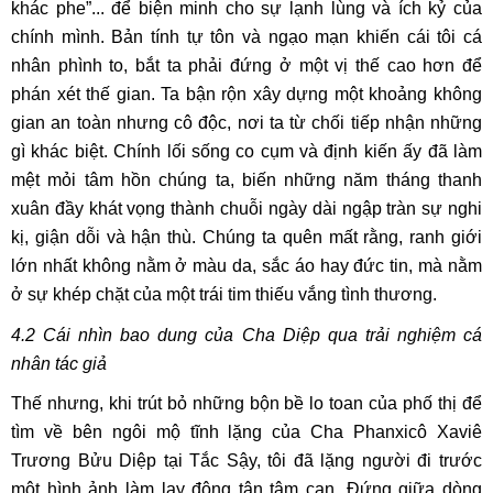
khác phe”... để biện minh cho sự lạnh lùng và ích kỷ của
chính mình. Bản tính tự tôn và ngạo mạn khiến cái tôi cá
nhân phình to, bắt ta phải đứng ở một vị thế cao hơn để
phán xét thế gian. Ta bận rộn xây dựng một khoảng không
gian an toàn nhưng cô độc, nơi ta từ chối tiếp nhận những
gì khác biệt. Chính lối sống co cụm và định kiến ấy đã làm
mệt mỏi tâm hồn chúng ta, biến những năm tháng thanh
xuân đầy khát vọng thành chuỗi ngày dài ngập tràn sự nghi
kị, giận dỗi và hận thù. Chúng ta quên mất rằng, ranh giới
lớn nhất không nằm ở màu da, sắc áo hay đức tin, mà nằm
ở sự khép chặt của một trái tim thiếu vắng tình thương.
​​4.2
Cái nhìn bao dung của Cha Diệp qua trải nghiệm cá
nhân tác giả
Thế nhưng, khi trút bỏ những bộn bề lo toan của phố thị để
tìm về bên ngôi mộ tĩnh lặng của Cha Phanxicô Xaviê
Trương Bửu Diệp tại Tắc Sậy, tôi đã lặng người đi trước
một hình ảnh làm lay động tận tâm can. Đứng giữa dòng