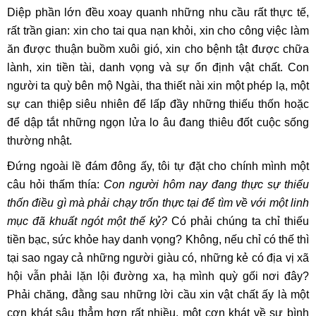
Diệp phần lớn đều xoay quanh những nhu cầu rất thực tế,
rất trần gian: xin cho tai qua nạn khỏi, xin cho công việc làm
ăn được thuận buồm xuôi gió, xin cho bệnh tật được chữa
lành, xin tiền tài, danh vọng và sự ổn định vật chất. Con
người ta quỳ bên mộ Ngài, tha thiết nài xin một phép lạ, một
sự can thiệp siêu nhiên để lấp đầy những thiếu thốn hoặc
để dập tắt những ngọn lửa lo âu đang thiêu đốt cuộc sống
thường nhật.
Đứng ngoài lề đám đông ấy, tôi tự đặt cho chính mình một
câu hỏi thấm thía:
Con người hôm nay đang thực sự thiếu
thốn điều gì mà phải chạy trốn thực tại để tìm về với một linh
mục đã khuất ngót một thế kỷ?
Có phải chúng ta chỉ thiếu
tiền bạc, sức khỏe hay danh vọng? Không, nếu chỉ có thế thì
tại sao ngay cả những người giàu có, những kẻ có địa vị xã
hội vẫn phải lặn lội đường xa, hạ mình quỳ gối nơi đây?
Phải chăng, đằng sau những lời cầu xin vật chất ấy là một
cơn khát sâu thẳm hơn rất nhiều, một cơn khát về sự bình