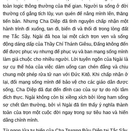
toàn logic thông thường của thế gian. Người ta sống ở đời
thường cố gắng tích lũy, vun quén để nâng mình lên, thăng
tiến bản. Nhưng Cha Diệp đã tình nguyện chấp nhận một
hành trình đi xuống, tan đi, biến đi và thối đi trong lòng đất
mẹ Tắc Sậy. Ngài đã họa lại một cách trọn vẹn và sống
động dáng dấp của Thầy Chí Thánh Giêsu, Đấng không đến
để được phục vụ nhưng để phục vụ và ban mạng sống mình
làm giá chuộc cho nhiều người. Lời tuyên ngôn của Ngài là
sự cụ thể hóa của việc dám uống cạn chén đắng và chịu
chung một phép rửa tử nạn với Đức Kitô. Khi chấp nhận ở
lại, đổi mạng sống mình để bảo vệ cho các giáo dân được
sống, Cha Diệp đã đạt đến đỉnh cao của sự tự do nội tâm
đích thực. Ngài không còn bị xiềng xích bởi lòng ham sống
sợ chết tầm thường, bởi vì Ngài đã tìm thấy ý nghĩa thành
toàn của trọn một cuộc đời ngay trong sự tiêu hao và hiến
dâng chính mình.
Từ ngọn lửa tự hiến của Cha Trương Bửu Diệp tại Tắc Sậy,