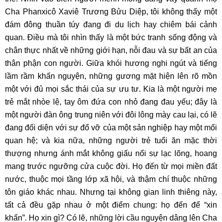
Cha Phanxicô Xaviê Trương Bửu Diệp, tôi không thấy một
đám đông thuần túy đang đi du lịch hay chiêm bái cảnh
quan. Điều mà tôi nhìn thấy là một bức tranh sống động và
chân thực nhất về những giới hạn, nỗi đau và sự bất an của
thân phận con người. Giữa khói hương nghi ngút và tiếng
lầm rầm khấn nguyện, những gương mặt hiện lên rõ mồn
một với đủ mọi sắc thái của sự ưu tư. Kia là một người mẹ
trẻ mắt nhòe lệ, tay ôm đứa con nhỏ đang đau yếu; đây là
một người đàn ông trung niên với đôi lông mày cau lại, có lẽ
đang đối diện với sự đổ vỡ của một sản nghiệp hay một mối
quan hệ; và kia nữa, những người trẻ tuổi ăn mặc thời
thượng nhưng ánh mắt không giấu nổi sự lạc lõng, hoang
mang trước ngưỡng cửa cuộc đời. Họ đến từ mọi miền đất
nước, thuộc mọi tầng lớp xã hội, và thậm chí thuộc những
tôn giáo khác nhau. Nhưng tại không gian linh thiêng này,
tất cả đều gặp nhau ở một điểm chung: họ đến để “xin
khấn”. Họ xin gì? Có lẽ, những lời cầu nguyện dâng lên Cha