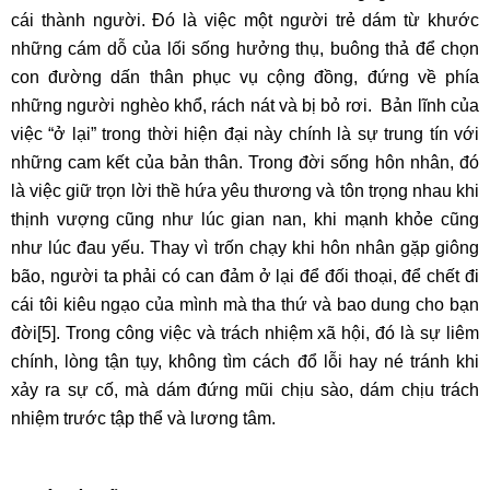
cái thành người. Đó là việc một người trẻ dám từ khước
những cám dỗ của lối sống hưởng thụ, buông thả để chọn
con đường dấn thân phục vụ cộng đồng, đứng về phía
những người nghèo khổ, rách nát và bị bỏ rơi. Bản lĩnh của
việc “ở lại” trong thời hiện đại này chính là sự trung tín với
những cam kết của bản thân. Trong đời sống hôn nhân, đó
là việc giữ trọn lời thề hứa yêu thương và tôn trọng nhau khi
thịnh vượng cũng như lúc gian nan, khi mạnh khỏe cũng
như lúc đau yếu. Thay vì trốn chạy khi hôn nhân gặp giông
bão, người ta phải có can đảm ở lại để đối thoại, để chết đi
cái tôi kiêu ngạo của mình mà tha thứ và bao dung cho bạn
đời
[5]
. Trong công việc và trách nhiệm xã hội, đó là sự liêm
chính, lòng tận tụy, không tìm cách đổ lỗi hay né tránh khi
xảy ra sự cố, mà dám đứng mũi chịu sào, dám chịu trách
nhiệm trước tập thể và lương tâm.