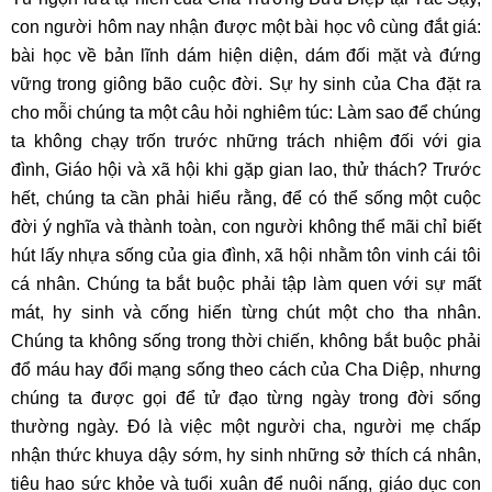
con người hôm nay nhận được một bài học vô cùng đắt giá:
bài học về bản lĩnh dám hiện diện, dám đối mặt và đứng
vững trong giông bão cuộc đời. Sự hy sinh của Cha đặt ra
cho mỗi chúng ta một câu hỏi nghiêm túc: Làm sao để chúng
ta không chạy trốn trước những trách nhiệm đối với gia
đình, Giáo hội và xã hội khi gặp gian lao, thử thách? Trước
hết, chúng ta cần phải hiểu rằng, để có thể sống một cuộc
đời ý nghĩa và thành toàn, con người không thể mãi chỉ biết
hút lấy nhựa sống của gia đình, xã hội nhằm tôn vinh cái tôi
cá nhân. Chúng ta bắt buộc phải tập làm quen với sự mất
mát, hy sinh và cống hiến từng chút một cho tha nhân.
Chúng ta không sống trong thời chiến, không bắt buộc phải
đổ máu hay đổi mạng sống theo cách của Cha Diệp, nhưng
chúng ta được gọi để tử đạo từng ngày trong đời sống
thường ngày. Đó là việc một người cha, người mẹ chấp
nhận thức khuya dậy sớm, hy sinh những sở thích cá nhân,
tiêu hao sức khỏe và tuổi xuân để nuôi nấng, giáo dục con