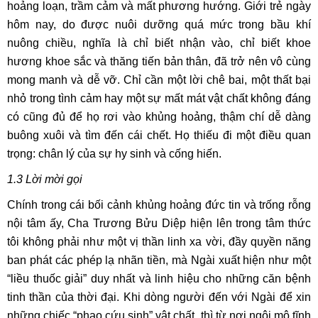
hoảng loạn, trầm cảm và mất phương hướng. Giới trẻ ngày
hôm nay, do được nuôi dưỡng quá mức trong bầu khí
nuông chiều, nghĩa là chỉ biết nhận vào, chỉ biết khoe
hương khoe sắc và thăng tiến bản thân, đã trở nên vô cùng
mong manh và dễ vỡ. Chỉ cần một lời chê bai, một thất bại
nhỏ trong tình cảm hay một sự mất mát vật chất không đáng
có cũng đủ để họ rơi vào khủng hoảng, thậm chí dễ dàng
buông xuôi và tìm đến cái chết. Họ thiếu đi một điều quan
trọng: chân lý của sự hy sinh và cống hiến.
​​​​​​​1.3
Lời mời gọi
Chính trong cái bối cảnh khủng hoảng đức tin và trống rỗng
nội tâm ấy, Cha Trương Bửu Diệp hiện lên trong tâm thức
tôi không phải như một vị thần linh xa vời, đầy quyền năng
ban phát các phép lạ nhãn tiền, mà Ngài xuất hiện như một
“liều thuốc giải” duy nhất và linh hiệu cho những căn bệnh
tinh thần của thời đại. Khi dòng người đến với Ngài để xin
những chiếc “phao cứu sinh” vật chất, thì từ nơi ngôi mộ tĩnh