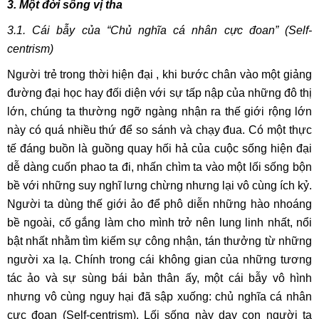
3. Một đời sống vị tha
3.1. Cái bẫy của “Chủ nghĩa cá nhân cực đoan” (Self-
centrism)
Người trẻ trong thời hiện đại , khi bước chân vào một giảng
đường đại học hay đối diện với sự tấp nập của những đô thị
lớn, chúng ta thường ngỡ ngàng nhận ra thế giới rộng lớn
này có quá nhiều thứ để so sánh và chạy đua. Có một thực
tế đáng buồn là guồng quay hối hả của cuộc sống hiện đại
dễ dàng cuốn phao ta đi, nhấn chìm ta vào một lối sống bộn
bề với những suy nghĩ lưng chừng nhưng lại vô cùng ích kỷ.
Người ta dùng thế giới ảo để phô diễn những hào nhoáng
bề ngoài, cố gắng làm cho mình trở nên lung linh nhất, nổi
bật nhất nhằm tìm kiếm sự công nhận, tán thưởng từ những
người xa lạ. Chính trong cái không gian của những tương
tác ảo và sự sùng bái bản thân ấy, một cái bẫy vô hình
nhưng vô cùng nguy hại đã sập xuống: chủ nghĩa cá nhân
cực đoan (Self-centrism). Lối sống này dạy con người ta