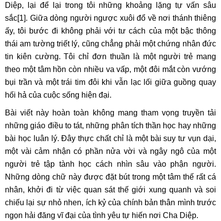
Diệp, lại để lại trong tôi những khoảng lặng tự vấn sâu
sắc
[1]
. Giữa dòng người ngược xuôi đổ về nơi thánh thiêng
ấy, tôi bước đi không phải với tư cách của một bậc thông
thái am tường triết lý, cũng chẳng phải một chứng nhân đức
tin kiên cường. Tôi chỉ đơn thuần là một người trẻ mang
theo một tâm hồn còn nhiều va vấp, một đôi mắt còn vướng
bụi trần và một trái tim đôi khi vẫn lạc lối giữa guồng quay
hối hả của cuộc sống hiện đại.
Bài viết này hoàn toàn không mang tham vọng truyền tải
những giáo điều to tát, những phân tích thần học hay những
bài học luân lý. Đây thực chất chỉ là một bài suy tư vụn dại,
một vài cảm nhận có phần nửa vời và ngây ngô của một
người trẻ tập tành học cách nhìn sâu vào phận người.
Những dòng chữ này được đặt bút trong một tâm thế rất cá
nhân, khởi đi từ việc quan sát thế giới xung quanh và soi
chiếu lại sự nhỏ nhen, ích kỷ của chính bản thân mình trước
ngọn hải đăng vĩ đại của tình yêu tự hiến nơi Cha Diệp.