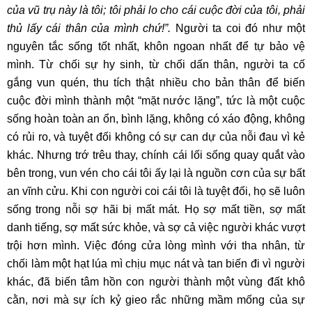
của vũ trụ này là tôi; tôi phải lo cho cái cuộc đời của tôi, phải
thủ lấy cái thân của mình chứ!”.
Người ta coi đó như một
nguyên tắc sống tốt nhất, khôn ngoan nhất để tự bảo vệ
mình. Từ chối sự hy sinh, từ chối dấn thân, người ta cố
gắng vun quén, thu tích thật nhiều cho bản thân để biến
cuộc đời mình thành một “mặt nước lặng”, tức là một cuộc
sống hoàn toàn an ổn, bình lặng, không có xáo động, không
có rủi ro, và tuyệt đối không có sự can dự của nỗi đau vì kẻ
khác. Nhưng trớ trêu thay, chính cái lối sống quay quắt vào
bên trong, vun vén cho cái tôi ấy lại là nguồn cơn của sự bất
an vĩnh cửu. Khi con người coi cái tôi là tuyệt đối, họ sẽ luôn
sống trong nỗi sợ hãi bị mất mát. Họ sợ mất tiền, sợ mất
danh tiếng, sợ mất sức khỏe, và sợ cả việc người khác vượt
trội hơn mình. Việc đóng cửa lòng mình với tha nhân, từ
chối làm một hạt lúa mì chịu mục nát và tan biến đi vì người
khác, đã biến tâm hồn con người thành một vùng đất khô
cằn, nơi mà sự ích kỷ gieo rắc những mầm mống của sự