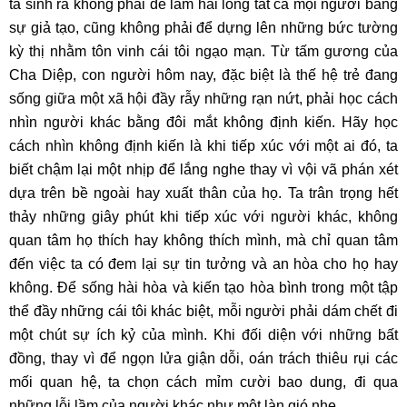
ta sinh ra không phải để làm hài lòng tất cả mọi người bằng
sự giả tạo, cũng không phải để dựng lên những bức tường
kỳ thị nhằm tôn vinh cái tôi ngạo mạn. Từ tấm gương của
Cha Diệp, con người hôm nay, đặc biệt là thế hệ trẻ đang
sống giữa một xã hội đầy rẫy những rạn nứt, phải học cách
nhìn người khác bằng đôi mắt không định kiến. Hãy học
cách nhìn không định kiến là khi tiếp xúc với một ai đó, ta
biết chậm lại một nhịp để lắng nghe thay vì vội vã phán xét
dựa trên bề ngoài hay xuất thân của họ. Ta trân trọng hết
thảy những giây phút khi tiếp xúc với người khác, không
quan tâm họ thích hay không thích mình, mà chỉ quan tâm
đến việc ta có đem lại sự tin tưởng và an hòa cho họ hay
không. Để sống hài hòa và kiến tạo hòa bình trong một tập
thể đầy những cái tôi khác biệt, mỗi người phải dám chết đi
một chút sự ích kỷ của mình. Khi đối diện với những bất
đồng, thay vì để ngọn lửa giận dỗi, oán trách thiêu rụi các
mối quan hệ, ta chọn cách mỉm cười bao dung, đi qua
những lỗi lầm của người khác như một làn gió nhẹ.