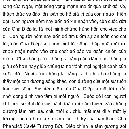
lặng của Ngài, một tiếng vọng mạnh mẽ từ quá khứ dội về,
thách thức và đảo lộn toàn bộ hệ giá trị của con người hiện
đại. Con người hôm nay đến để xin nhận vào, còn cuộc đời
của Cha Diệp lại là một minh chứng hùng hồn cho việc cho
đi. Con người hôm nay đến để tìm kiếm sự an toàn cho cái
tôi, còn Cha Diệp lại chọn một lối sống chấp nhận rủi ro,
chấp nhận bước vào chỗ chết để bảo vệ đoàn chiên của
mình. Cha không cứu chúng ta bằng cách làm cho chúng ta
giàu có hơn hay giúp chúng ta né tránh mọi nghịch cảnh của
cuộc đời. Ngài cứu chúng ta bằng cách chỉ cho chúng ta
thấy một con đường sống khác, con đường của một sự tuôn
tràn sức sống. Sự hiện diện của Cha Diệp là một lời nhắc
nhở đóng đinh vào tâm trí mỗi người: Cuộc đời con người
chỉ thực sự đạt đến sự thành toàn khi dám bước vào chặng
đường làm hạt lúa, chịu thối đi, chịu mất mát đi vì một lý
tưởng cao cả hơn là sự sinh tồn ích kỷ của bản thân. Cha
Phanxicô Xaviê Trương Bửu Diệp chính là tấm gương soi