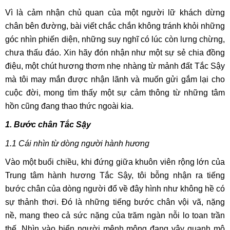
Vì là cảm nhận chủ quan của một người lữ khách dừng
chân bên đường, bài viết chắc chắn không tránh khỏi những
góc nhìn phiến diện, những suy nghĩ có lúc còn lưng chừng,
chưa thấu đáo. Xin hãy đón nhận như một sự sẻ chia đồng
điệu, một chút hương thơm nhẹ nhàng từ mảnh đất Tắc Sậy
mà tôi may mắn được nhận lãnh và muốn gửi gắm lại cho
cuộc đời, mong tìm thấy một sự cảm thông từ những tâm
hồn cũng đang thao thức ngoài kia.
1. Bước chân Tắc Sậy
1.1
Cái nhìn từ dòng người hành hương
Vào một buổi chiều, khi đứng giữa khuôn viên rộng lớn của
Trung tâm hành hương Tắc Sậy, tôi bỗng nhận ra tiếng
bước chân của dòng người đổ về đây hình như không hề có
sự thảnh thơi. Đó là những tiếng bước chân vội vã, nặng
nề, mang theo cả sức nặng của trăm ngàn nỗi lo toan trần
thế. Nhìn vào biển người mênh mông đang vây quanh mộ