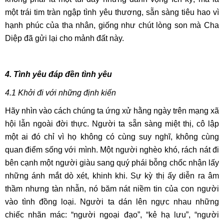
một trái tim tràn ngập tình yêu thương, sẵn sàng tiêu hao vì
hạnh phúc của tha nhân, giống như chút lòng son mà Cha
Diệp đã gửi lại cho mảnh đất này.
4. Tình yêu đáp đền tình yêu
​​​​​
​​4.1
Khởi đi với những định kiến
Hãy nhìn vào cách chúng ta ứng xử hằng ngày trên mạng xã
hội lẫn ngoài đời thực. Người ta sẵn sàng miệt thị, cô lập
một ai đó chỉ vì họ không có cùng suy nghĩ, không cùng
quan điểm sống với mình. Một người nghèo khó, rách nát đi
bên cạnh một người giàu sang quý phái bỗng chốc nhận lấy
những ánh mắt dò xét, khinh khi. Sự kỳ thị ấy diễn ra âm
thầm nhưng tàn nhẫn, nó băm nát niềm tin của con người
vào tình đồng loại. Người ta dán lên ngực nhau những
chiếc nhãn mác: “người ngoại đạo”, “kẻ hạ lưu”, “người