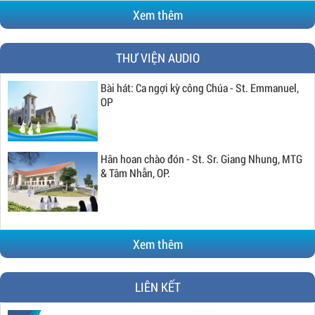
Xem thêm
THƯ VIỆN AUDIO
Bài hát: Ca ngợi kỳ công Chúa - St. Emmanuel,
OP
Hân hoan chào đón - St. Sr. Giang Nhung, MTG
& Tâm Nhẫn, OP.
Xem thêm
LIÊN KẾT