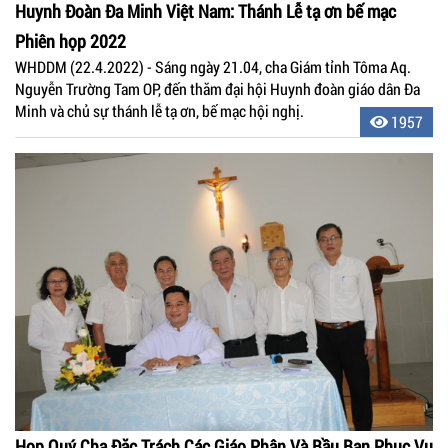
Huynh Đoàn Đa Minh Việt Nam: Thánh Lễ tạ ơn bế mạc
Phiên họp 2022
WHDDM (22.4.2022) - Sáng ngày 21.04, cha Giám tỉnh Tôma Aq.
Nguyễn Trường Tam OP, đến thăm đại hội Huynh đoàn giáo dân Đa
Minh và chủ sự thánh lễ tạ ơn, bế mạc hội nghị.
1957
Họp Quý Cha Đặc Trách Các Giáo Phận Và Bầu Ban Phục Vụ