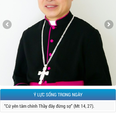
Ý LỰC SỐNG TRONG NGÀY
“Cứ yên tâm chính Thầy đây đừng sợ” (Mt 14, 27).