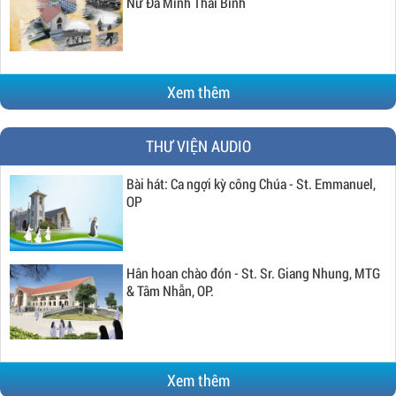
Nữ Đa Minh Thái Bình
Xem thêm
THƯ VIỆN AUDIO
Bài hát: Ca ngợi kỳ công Chúa - St. Emmanuel,
OP
Hân hoan chào đón - St. Sr. Giang Nhung, MTG
& Tâm Nhẫn, OP.
Xem thêm