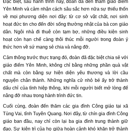
Đặc biệt, sau hành trình này, đoàn đã đến thăm giáo điểm
Yên Minh và cảm nhận cách sâu sắc hơn nữa sự thiếu thốn
về mọi phương diện nơi đây: từ cơ sở vật chất, nơi sinh
hoạt đức tin cho đến đời sống thường nhật của bà con giáo
dân. Ngôi nhà đi thuê còn tạm bợ, những điều kiện sinh
hoạt còn hạn chế càng thôi thúc mỗi người trong đoàn ý
thức hơn về sứ mạng sẻ chia và nâng đỡ.
Cảm thông trước thực trạng đó, đoàn đã đặc biệt chia sẻ với
giáo điểm Yên Minh, không chỉ bằng những phần quà vật
chất mà còn bằng sự hiện diện yêu thương và lời cầu
nguyện chân thành. Những nghĩa cử nhỏ bé ấy trở thành
dấu chỉ của tình hiệp thông, khi mỗi người biết mở lòng để
nâng đỡ nhau trong hành trình đức tin.
Cuối cùng, đoàn đến thăm các gia đình Công giáo tại xã
Tùng Vai, tỉnh Tuyên Quang. Nơi đây, từ chín gia đình Công
giáo ban đầu, nay chỉ còn lại ba gia đình trung thành giữ
đạo. Sự kiên trì của họ giữa hoàn cảnh khó khăn trở thành