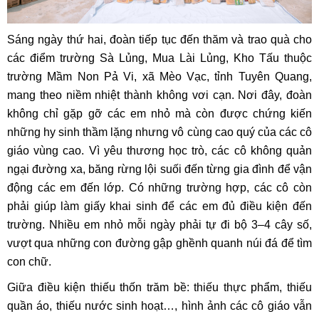
Sáng ngày thứ hai, đoàn tiếp tục đến thăm và trao quà cho
các điểm trường Sà Lủng, Mua Lài Lủng, Kho Tấu thuộc
trường Mầm Non Pả Vi, xã Mèo Vạc, tỉnh Tuyên Quang,
mang theo niềm nhiệt thành không vơi cạn. Nơi đây, đoàn
không chỉ gặp gỡ các em nhỏ mà còn được chứng kiến
những hy sinh thầm lặng nhưng vô cùng cao quý của các cô
giáo vùng cao. Vì yêu thương học trò, các cô không quản
ngại đường xa, băng rừng lội suối đến từng gia đình để vận
động các em đến lớp. Có những trường hợp, các cô còn
phải giúp làm giấy khai sinh để các em đủ điều kiện đến
trường. Nhiều em nhỏ mỗi ngày phải tự đi bộ 3–4 cây số,
vượt qua những con đường gập ghềnh quanh núi đá để tìm
con chữ.
Giữa điều kiện thiếu thốn trăm bề: thiếu thực phẩm, thiếu
quần áo, thiếu nước sinh hoạt…, hình ảnh các cô giáo vẫn