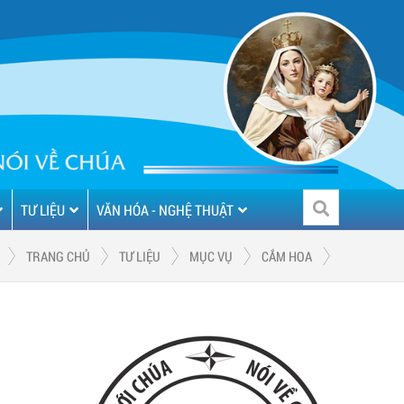
TƯ LIỆU
VĂN HÓA - NGHỆ THUẬT
TRANG CHỦ
TƯ LIỆU
MỤC VỤ
CẮM HOA