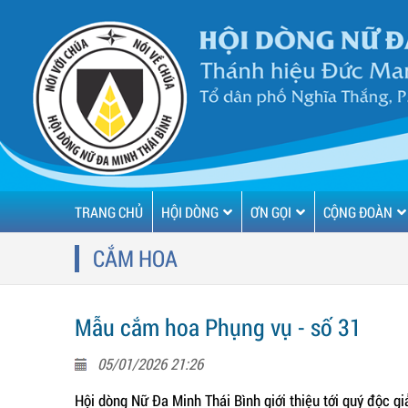
TRANG CHỦ
HỘI DÒNG
ƠN GỌI
CỘNG ĐOÀN
CẮM HOA
Mẫu cắm hoa Phụng vụ - số 31
05/01/2026 21:26
Hội dòng Nữ Đa Minh Thái Bình giới thiệu tới quý độc 