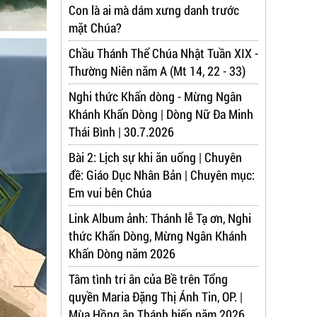
Con là ai mà dám xưng danh trước
mặt Chúa?
Chầu Thánh Thể Chúa Nhật Tuần XIX -
Thường Niên năm A (Mt 14, 22 - 33)
Nghi thức Khấn dòng - Mừng Ngân
Khánh Khấn Dòng | Dòng Nữ Đa Minh
Thái Bình | 30.7.2026
Bài 2: Lịch sự khi ăn uống | Chuyên
đề: Giáo Dục Nhân Bản | Chuyên mục:
Em vui bên Chúa
Link Album ảnh: Thánh lễ Tạ ơn, Nghi
thức Khấn Dòng, Mừng Ngân Khánh
Khấn Dòng năm 2026
Tâm tình tri ân của Bề trên Tổng
quyền Maria Đặng Thị Ánh Tin, OP. |
Mùa Hồng ân Thánh hiến năm 2026