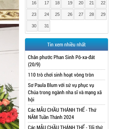
16
17
18
19
20
21
22
23
24
25
26
27
28
29
30
31
Tin xem nhiều nhất
Chân phước Phan Sinh Pô-xa-đát
(20/9)
110 trò chơi sinh hoạt vòng tròn
Sơ Paula Blum với sứ vụ phục vụ
Chúa trong ngành nha sĩ và mạng xã
hội
Các MẪU CHẦU THÁNH THỂ - Thứ
NĂM Tuần Thánh 2024
Các MẪU CHẦU THÁNH THỂ - Tối thứ