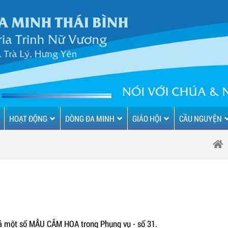
HOẠT ĐỘNG
DÒNG ĐA MINH
GIÁO HỘI
CẦU NGUYỆN
giả một số MẪU CẮM HOA trong Phụng vụ - số 31.