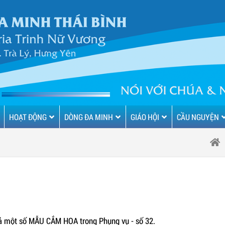
HOẠT ĐỘNG
DÒNG ĐA MINH
GIÁO HỘI
CẦU NGUYỆN
giả một số MẪU CẮM HOA trong Phụng vụ - số 32.