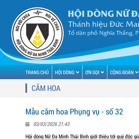
TRANG CHỦ
HỘI DÒNG
ƠN GỌI
CỘNG ĐOÀN
CẮM HOA
Mẫu cắm hoa Phụng vụ - số 32
03/03/2026 21:43
Hội dòng Nữ Đa Minh Thái Bình giới thiệu tới quý độc 