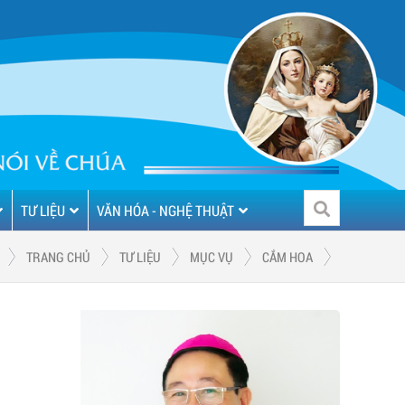
TƯ LIỆU
VĂN HÓA - NGHỆ THUẬT
TRANG CHỦ
TƯ LIỆU
MỤC VỤ
CẮM HOA