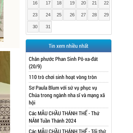
16
17
18
19
20
21
22
23
24
25
26
27
28
29
30
31
Tin xem nhiều nhất
Chân phước Phan Sinh Pô-xa-đát
(20/9)
110 trò chơi sinh hoạt vòng tròn
Sơ Paula Blum với sứ vụ phục vụ
Chúa trong ngành nha sĩ và mạng xã
hội
Các MẪU CHẦU THÁNH THỂ - Thứ
NĂM Tuần Thánh 2024
Các MẪU CHẦU THÁNH THỂ - Tối thứ