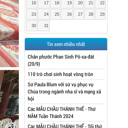
16
17
18
19
20
21
22
23
24
25
26
27
28
29
30
31
Tin xem nhiều nhất
Chân phước Phan Sinh Pô-xa-đát
(20/9)
110 trò chơi sinh hoạt vòng tròn
Sơ Paula Blum với sứ vụ phục vụ
Chúa trong ngành nha sĩ và mạng xã
hội
Các MẪU CHẦU THÁNH THỂ - Thứ
NĂM Tuần Thánh 2024
Các MẪU CHẦU THÁNH THỂ - Tối thứ