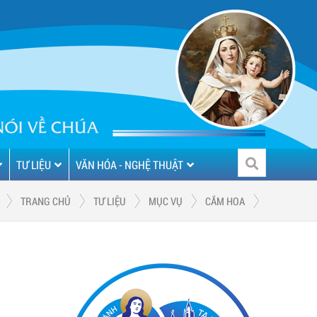
TƯ LIỆU
VĂN HÓA - NGHỆ THUẬT
TRANG CHỦ
TƯ LIỆU
MỤC VỤ
CẮM HOA