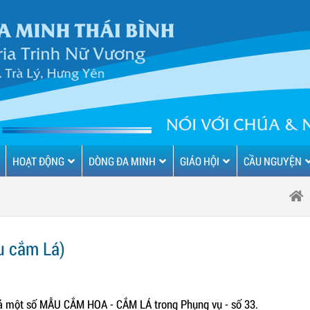
HOẠT ĐỘNG
DÒNG ĐA MINH
GIÁO HỘI
CẦU NGUYỆN
u cắm Lá)
giả một số MẪU CẮM HOA - CẮM LÁ trong Phụng vụ - số 33.