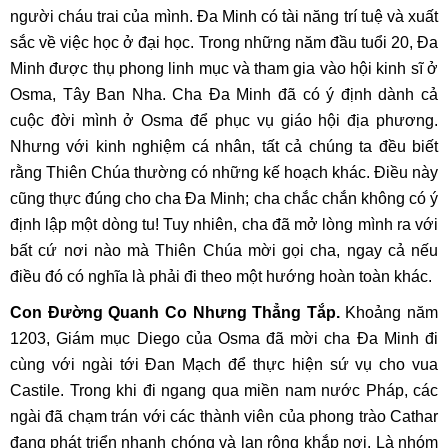
người cháu trai của mình. Đa Minh có tài năng trí tuệ và xuất
sắc về việc học ở đại học. Trong những năm đầu tuổi 20, Đa
Minh được thụ phong linh mục và tham gia vào hội kinh sĩ ở
Osma, Tây Ban Nha. Cha Đa Minh đã có ý định dành cả
cuộc đời mình ở Osma để phục vụ giáo hội địa phương.
Nhưng với kinh nghiệm cá nhân, tất cả chúng ta đều biết
rằng Thiên Chúa thường có những kế hoạch khác. Điều này
cũng thực đúng cho cha Đa Minh; cha chắc chắn không có ý
định lập một dòng tu! Tuy nhiên, cha đã mở lòng mình ra với
bất cứ nơi nào mà Thiên Chúa mời gọi cha, ngay cả nếu
điều đó có nghĩa là phải đi theo một hướng hoàn toàn khác.
Con Đường Quanh Co Nhưng Thẳng Tắp.
Khoảng năm
1203, Giám mục Diego của Osma đã mời cha Đa Minh đi
cùng với ngài tới Đan Mạch để thực hiện sứ vụ cho vua
Castile. Trong khi đi ngang qua miền nam nước Pháp, các
ngài đã chạm trán với các thành viên của phong trào Cathar
đang phát triển nhanh chóng và lan rộng khắp nơi. Là nhóm