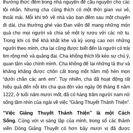
thường thức đêm trong nhà nguyện để cầu nguyện cho các
tội nhân. Nhưng cha cũng thích có một thời gian vui vẻ,
thoải mái. Mỗi khi trở về nhà vào ban đêm sau một chuyến
đi dài, cha thường ghé vào Đan viện để mang những món
quà cho mọi người và chia sẻ một ly rượu với các nữ tu.
Trong khi có thể khá khắt khe và kỳ vọng cao nơi những
người theo mình, cha lại cũng được biết đến là người có trái
tim rộng mở và quảng đại. Cha không thích lôi kéo sự chú ý,
quan tâm vào chính mình. Cha không để lại những lá thư và
khăng khăng được chôn cất trong một hầm mộ hèn mọn
“dưới chân các anh em”. Tuy nhiên, cha đã hoạt động rất
hiệu quả đến nỗi khi cha qua đời vào ngày 06 tháng 8 năm
1222, ở tuổi năm mươi mốt, đã có hàng trăm người nam nữ
sống tầm nhìn của ngài về việc “Giảng Thuyết Thánh Thiện”.
“Việc Giảng Thuyết Thánh Thiện” là một Cách
Sống.
Cùng với vị sáng lập của mình, trong số các thành
viên Dòng Giảng Thuyết có hơn bảy mươi vị đã được