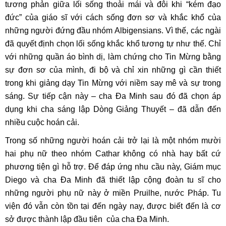
tương phản giữa lối sống thoải mái và đôi khi “kém đạo
đức” của giáo sĩ với cách sống đơn sơ và khắc khổ của
những người đứng đầu nhóm Albigensians. Vì thế, các ngài
đã quyết định chọn lối sống khắc khổ tương tự như thế. Chỉ
với những quần áo bình dị, làm chứng cho Tin Mừng bằng
sự đơn sơ của mình, đi bộ và chỉ xin những gì cần thiết
trong khi giảng dạy Tin Mừng với niềm say mê và sự trong
sáng. Sự tiếp cận này – cha Đa Minh sau đó đã chọn áp
dụng khi cha sáng lập Dòng Giảng Thuyết – đã dẫn đến
nhiều cuộc hoán cải.
Trong số những người hoán cải trở lại là một nhóm mười
hai phụ nữ theo nhóm Cathar không có nhà hay bất cứ
phương tiện gì hỗ trợ. Để đáp ứng nhu cầu này, Giám mục
Diego và cha Đa Minh đã thiết lập cộng đoàn tu sĩ cho
những người phụ nữ này ở miền Pruilhe, nước Pháp. Tu
viện đó vẫn còn tồn tại đến ngày nay, được biết đến là cơ
sở được thành lập đầu tiên của cha Đa Minh.