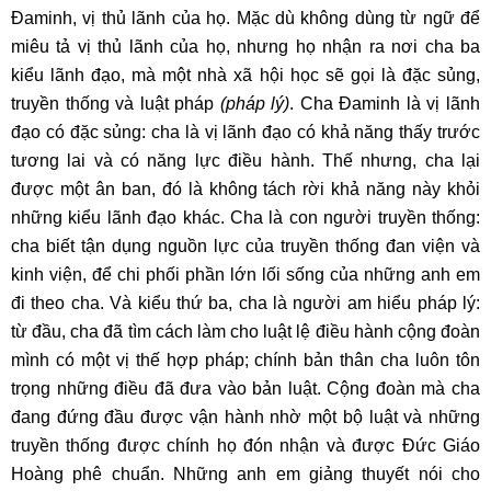
Đaminh, vị thủ lãnh của họ. Mặc dù không dùng từ ngữ để
miêu tả vị thủ lãnh của họ, nhưng họ nhận ra nơi cha ba
kiểu lãnh đạo, mà một nhà xã hội học sẽ gọi là đặc sủng,
truyền thống và luật pháp
(pháp lý)
. Cha Đaminh là vị lãnh
đạo có đặc sủng: cha là vị lãnh đạo có khả năng thấy trước
tương lai và có năng lực điều hành. Thế nhưng, cha lại
được một ân ban, đó là không tách rời khả năng này khỏi
những kiểu lãnh đạo khác. Cha là con người truyền thống:
cha biết tận dụng nguồn lực của truyền thống đan viện và
kinh viện, để chi phối phần lớn lối sống của những anh em
đi theo cha. Và kiểu thứ ba, cha là người am hiểu pháp lý:
từ đầu, cha đã tìm cách làm cho luật lệ điều hành cộng đoàn
mình có một vị thế hợp pháp; chính bản thân cha luôn tôn
trọng những điều đã đưa vào bản luật. Cộng đoàn mà cha
đang đứng đầu được vận hành nhờ một bộ luật và những
truyền thống được chính họ đón nhận và được Đức Giáo
Hoàng phê chuẩn. Những anh em giảng thuyết nói cho