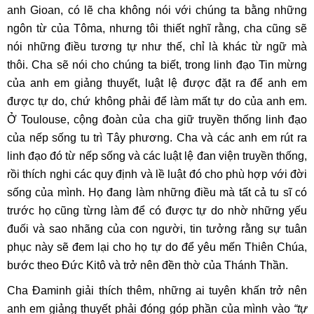
anh Gioan, có lẽ cha không nói với chúng ta bằng những
ngôn từ của Tôma, nhưng tôi thiết nghĩ rằng, cha cũng sẽ
nói những điều tương tự như thế, chỉ là khác từ ngữ mà
thôi. Cha sẽ nói cho chúng ta biết, trong linh đạo Tin mừng
của anh em giảng thuyết, luật lệ được đặt ra để anh em
được tự do, chứ không phải để làm mất tự do của anh em.
Ở Toulouse, cộng đoàn của cha giữ truyền thống linh đạo
của nếp sống tu trì Tây phương. Cha và các anh em rút ra
linh đạo đó từ nếp sống và các luật lệ đan viện truyền thống,
rồi thích nghi các quy định và lề luật đó cho phù hợp với đời
sống của mình. Họ đang làm những điều mà tất cả tu sĩ có
trước họ cũng từng làm để có được tự do nhờ những yếu
đuối và sao nhãng của con người, tin tưởng rằng sự tuân
phục này sẽ đem lại cho họ tự do để yêu mến Thiên Chúa,
bước theo Đức Kitô và trở nên đền thờ của Thánh Thần.
Cha Đaminh giải thích thêm, những ai tuyên khấn trở nên
anh em giảng thuyết phải đóng góp phần của mình vào
“tự