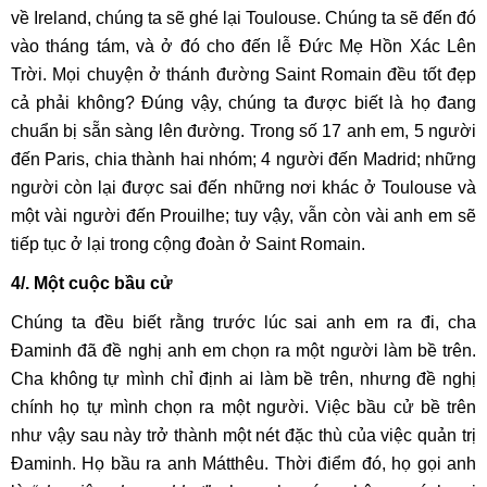
về Ireland, chúng ta sẽ ghé lại Toulouse. Chúng ta sẽ đến đó
vào tháng tám, và ở đó cho đến lễ Đức Mẹ Hồn Xác Lên
Trời. Mọi chuyện ở thánh đường Saint Romain đều tốt đẹp
cả phải không? Đúng vậy, chúng ta được biết là họ đang
chuẩn bị sẵn sàng lên đường. Trong số 17 anh em, 5 người
đến Paris, chia thành hai nhóm; 4 người đến Madrid; những
người còn lại được sai đến những nơi khác ở Toulouse và
một vài người đến Prouilhe; tuy vậy, vẫn còn vài anh em sẽ
tiếp tục ở lại trong cộng đoàn ở Saint Romain.
4/. Một cuộc bầu cử
Chúng ta đều biết rằng trước lúc sai anh em ra đi, cha
Đaminh đã đề nghị anh em chọn ra một người làm bề trên.
Cha không tự mình chỉ định ai làm bề trên, nhưng đề nghị
chính họ tự mình chọn ra một người. Việc bầu cử bề trên
như vậy sau này trở thành một nét đặc thù của việc quản trị
Đaminh. Họ bầu ra anh Mátthêu. Thời điểm đó, họ gọi anh