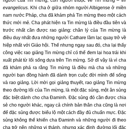
người của Tin mừng, con người thuộc về Tin mừng –
vir
evangelicus.
Khi cha ở giữa nhóm người Albigense ở miền
nam nước Pháp, cha đã khám phá Tin mừng theo một cách
thức mới mẻ. Cha phát hiện ra Tin mừng là điều đầu tiên và
trước nhất cần được rao giảng: chân lý của Tin mừng là
điều duy nhất đưa những người Cathare lầm lạc quay trở về
hiệp nhất với Giáo hội. Thế nhưng ngay sau đó, cha lại thấy
công việc rao giảng Tin mừng chỉ có thể đem lại hoa trái khi
xuất phát từ lối sống dựa trên Tin mừng. Sở dĩ vậy là vì cha
đã khám phá ra rằng Tin mừng là điều mà cha và những
người bạn đồng hành đã dành trọn cuộc đời mình để sống
và rao giảng. Lời mời gọi giảng thuyết, rao giảng Tin mừng
theo đường lối của Tin mừng, là một đặc sủng, một ân sủng
đặc biệt dành cho cha Đaminh. Đặc sủng đó cần được chia
sẻ cho người khác, ngay cả chính bản thân cha cũng là nơi
để đặc sủng được biểu lộ một cách đầy đủ chuẩn mực. Đặc
sủng không thể khiến cha Đaminh và những người đi theo
cha trở nên những vị thánh, nhưng xác định đường lối đặc