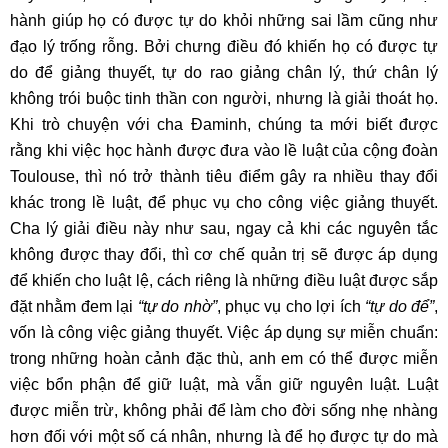
hành giúp họ có được tự do khỏi những sai lầm cũng như
đạo lý trống rỗng. Bởi chưng điều đó khiến họ có được tự
do để giảng thuyết, tự do rao giảng chân lý, thứ chân lý
không trói buộc tinh thần con người, nhưng là giải thoát họ.
Khi trò chuyện với cha Đaminh, chúng ta mới biết được
rằng khi việc học hành được đưa vào lề luật của cộng đoàn
Toulouse, thì nó trở thành tiêu điểm gây ra nhiều thay đổi
khác trong lề luật, để phục vụ cho công việc giảng thuyết.
Cha lý giải điều này như sau, ngay cả khi các nguyên tắc
không được thay đổi, thì cơ chế quản trị sẽ được áp dụng
để khiến cho luật lệ, cách riêng là những điều luật được sắp
đặt nhằm đem lại
“tự do nhờ”
, phục vụ cho lợi ích
“tự do để”
,
vốn là công việc giảng thuyết. Việc áp dụng sự miễn chuẩn:
trong những hoàn cảnh đặc thù, anh em có thể được miễn
việc bổn phận để giữ luật, mà vẫn giữ nguyên luật. Luật
được miễn trừ, không phải để làm cho đời sống nhẹ nhàng
hơn đối với một số cá nhân, nhưng là để họ được tự do mà