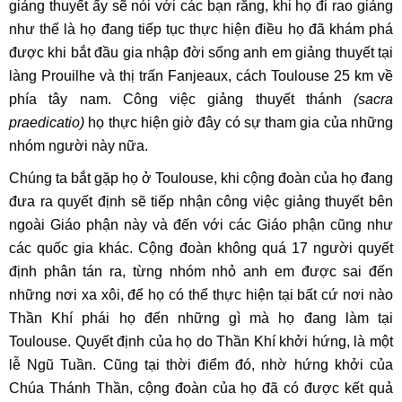
giảng thuyết ấy sẽ nói với các bạn rằng, khi họ đi rao giảng
như thế là họ đang tiếp tục thực hiện điều họ đã khám phá
được khi bắt đầu gia nhập đời sống anh em giảng thuyết tại
làng Prouilhe và thị trấn Fanjeaux, cách Toulouse 25 km về
phía tây nam. Công việc giảng thuyết thánh
(sacra
praedicatio)
họ thực hiện giờ đây có sự tham gia của những
nhóm người này nữa.
Chúng ta bắt gặp họ ở Toulouse, khi cộng đoàn của họ đang
đưa ra quyết định sẽ tiếp nhận công việc giảng thuyết bên
ngoài Giáo phận này và đến với các Giáo phận cũng như
các quốc gia khác. Cộng đoàn không quá 17 người quyết
định phân tán ra, từng nhóm nhỏ anh em được sai đến
những nơi xa xôi, để họ có thể thực hiện tại bất cứ nơi nào
Thần Khí phái họ đến những gì mà họ đang làm tại
Toulouse. Quyết định của họ do Thần Khí khởi hứng, là một
lễ Ngũ Tuần. Cũng tại thời điểm đó, nhờ hứng khởi của
Chúa Thánh Thần, cộng đoàn của họ đã có được kết quả