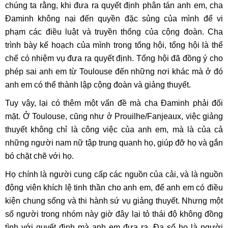
chúng ta rằng, khi đưa ra quyết định phân tán anh em, cha
Đaminh không nại đến quyền đặc sủng của mình để vi
phạm các điều luật và truyền thống của cộng đoàn. Cha
trình bày kế hoạch của mình trong tổng hội, tổng hội là thể
chế có nhiệm vụ đưa ra quyết định. Tổng hội đã đồng ý cho
phép sai anh em từ Toulouse đến những nơi khác mà ở đó
anh em có thể thành lập cộng đoàn và giảng thuyết.
Tuy vậy, lại có thêm một vấn đề mà cha Đaminh phải đối
mặt. Ở Toulouse, cũng như ở Prouilhe/Fanjeaux, việc giảng
thuyết không chỉ là công việc của anh em, mà là của cả
những người nam nữ tập trung quanh họ, giúp đỡ họ và gắn
bó chặt chẽ với họ.
Họ chính là người cung cấp các nguồn của cải, và là nguồn
động viên khích lệ tinh thần cho anh em, để anh em có điều
kiện chung sống và thi hành sứ vụ giảng thuyết. Nhưng một
số người trong nhóm này giờ đây lại tỏ thái độ không đồng
tình với quyết định mà anh em đưa ra. Đa số họ là người