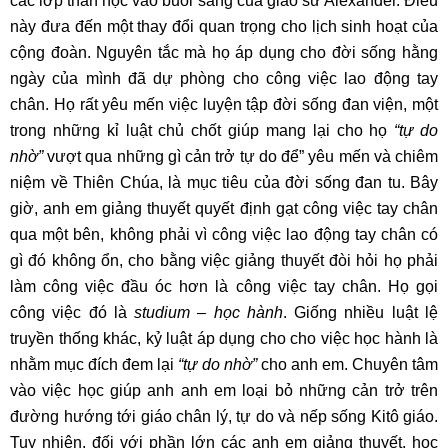
các lớp thần học vào buổi sáng của giáo sư Alexander. Điều
này đưa đến một thay đổi quan trọng cho lịch sinh hoạt của
cộng đoàn. Nguyên tắc mà họ áp dụng cho đời sống hằng
ngày của mình đã dự phòng cho công việc lao động tay
chân. Họ rất yêu mến việc luyện tập đời sống đan viện, một
trong những kỉ luật chủ chốt giúp mang lại cho họ
“tự do
nhờ”
vượt qua những gì cản trở tự do để” yêu mến và chiêm
niệm về Thiên Chúa, là mục tiêu của đời sống đan tu. Bây
giờ, anh em giảng thuyết quyết định gạt công việc tay chân
qua một bên, không phải vì công việc lao động tay chân có
gì đó không ổn, cho bằng việc giảng thuyết đòi hỏi họ phải
làm công việc đầu óc hơn là công việc tay chân. Họ gọi
công việc đó là
studium – học hành
. Giống nhiều luật lệ
truyền thống khác, kỷ luật áp dụng cho cho việc học hành là
nhằm mục đích đem lại
“tự do nhờ”
cho anh em. Chuyên tâm
vào việc học giúp anh anh em loại bỏ những cản trở trên
đường hướng tới giáo chân lý, tự do và nếp sống Kitô giáo.
Tuy nhiên, đối với phần lớn các anh em giảng thuyết, học