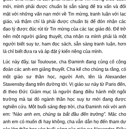
mới, mình phải được chuẩn bị sẵn sàng để tra vấn và đối
mặt với những vấn nạn mới về Tin mừng, tranh luận với lạc
giáo, và thậm chí là phải được chuẩn bị để đón nhận các
đạo lý được đúc rút từ Tin mừng của các lạc giáo đó. Để trở
nên một người giảng thuyết, cha nhận ra mình phải là một
người biết suy tư, ham đọc sách, sẵn sàng tranh luận, hơn
là chỉ biết đưa ra và áp đặt ý kiến riêng của mình.
Lúc này đây, tại Toulouse, cha Đaminh đang củng cố cộng
đoàn các anh em giảng thuyết. Cha kể cho chúng ta rằng, có
một giáo sư thần học, người Anh, tên là Alexander
Stavensby đang trên đường tới. Vị giáo sư này từ Paris đến,
đi theo Đức Giám mục là người đang điều hành một ngôi
trường mà tại đó ngành thần học suy tư mới đang được
nghiên cứu. Một buổi sáng đẹp trời, cha Đaminh nói với anh
em:
“Nào anh em, chúng ta bắt đầu đến trường”
. Mặc cho
anh em có muốn đi hay không, cha vẫn dẫn họ đến tham dự