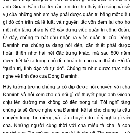
anh Gioan. Bản chất lời cầu xin đó cho thấy đời sống và sứ
vụ của những anh em này phải được quản trị bằng một điều
gì đó còn trên cả lề luật và nguyên tắc vốn đem lại cho họ
một nền tảng pháp lý để xây dựng việc quản trị cộng đoàn.
Ở đây, chúng ta bắt đầu nhận ra việc quản trị của Dòng
Đaminh mà chúng ta đang nói đến, cần thiết phải được
hoàn thiện nhờ hai nét đặc trưng khác, mà sau 800 năm
được liệt kê ra trong chủ đề chuẩn bị cho năm thánh: Đó là
“quản trị, linh đạo và tự do”. Chúng ta như được trực tiếp
nghe về linh đạo của Dòng Đaminh.
Hãy tưởng tượng chúng ta có dịp được nói chuyện với cha
Đaminh và hỏi xem cha đã nói gì để thuyết phục anh Gioan
chịu lên đường mà không có tiền trong túi. Tôi nghĩ rằng
chúng ta sẽ được nghe cha Đaminh kể lại cho chúng ta câu
chuyện trong Tin mừng, và câu chuyện đó có ý nghĩa gì với
cha. Những người cùng thời với cha miêu tả cha là con