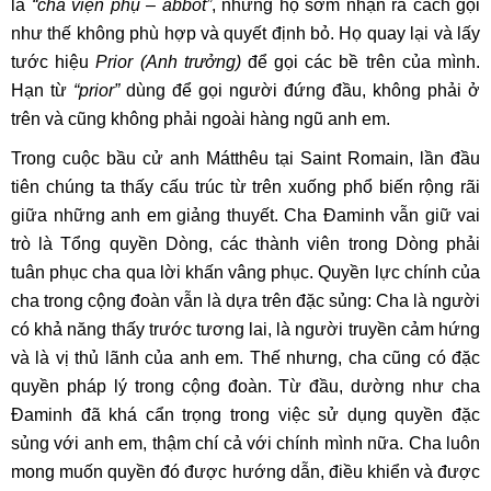
là
“cha viện phụ – abbot”
, nhưng họ sớm nhận ra cách gọi
như thế không phù hợp và quyết định bỏ. Họ quay lại và lấy
tước hiệu
Prior (Anh trưởng)
để gọi các bề trên của mình.
Hạn từ
“prior”
dùng để gọi người đứng đầu, không phải ở
trên và cũng không phải ngoài hàng ngũ anh em.
Trong cuộc bầu cử anh Mátthêu tại Saint Romain, lần đầu
tiên chúng ta thấy cấu trúc từ trên xuống phổ biến rộng rãi
giữa những anh em giảng thuyết. Cha Đaminh vẫn giữ vai
trò là Tổng quyền Dòng, các thành viên trong Dòng phải
tuân phục cha qua lời khấn vâng phục. Quyền lực chính của
cha trong cộng đoàn vẫn là dựa trên đặc sủng: Cha là người
có khả năng thấy trước tương lai, là người truyền cảm hứng
và là vị thủ lãnh của anh em. Thế nhưng, cha cũng có đặc
quyền pháp lý trong cộng đoàn. Từ đầu, dường như cha
Đaminh đã khá cẩn trọng trong việc sử dụng quyền đặc
sủng với anh em, thậm chí cả với chính mình nữa. Cha luôn
mong muốn quyền đó được hướng dẫn, điều khiển và được