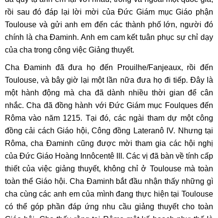
rồi sau đó đáp lại lời mời của Đức Giám mục Giáo phận
Toulouse và gửi anh em đến các thành phố lớn, người đó
chính là cha Đaminh. Anh em cam kết tuân phục sự chỉ dạy
của cha trong công việc Giảng thuyết.
Cha Đaminh đã đưa họ đến Prouilhe/Fanjeaux, rồi đến
Toulouse, và bây giờ lại một lần nữa đưa họ đi tiếp. Đây là
một hành động mà cha đã dành nhiều thời gian để cân
nhắc. Cha đã đồng hành với Đức Giám mục Foulques đến
Rôma vào năm 1215. Tại đó, các ngài tham dự một công
đồng cải cách Giáo hội, Công đồng Lateranô IV. Nhưng tại
Rôma, cha Đaminh cũng được mời tham gia các hội nghị
của Đức Giáo Hoàng Innôcentê III. Các vị đã bàn về tính cấp
thiết của việc giảng thuyết, không chỉ ở Toulouse mà toàn
toàn thể Giáo hội. Cha Đaminh bắt đầu nhận thấy những gì
cha cùng các anh em của mình đang thực hiện tại Toulouse
có thể góp phần đáp ứng nhu cầu giảng thuyết cho toàn