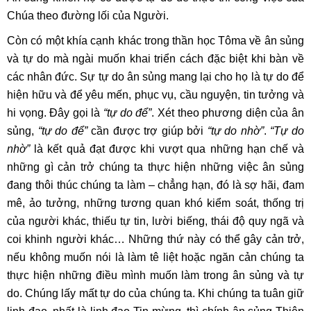
Chúa theo đường lối của Người.
Còn có một khía cạnh khác trong thần học Tôma về ân sủng
và tự do mà ngài muốn khai triển cách đặc biệt khi bàn về
các nhân đức. Sự tự do ân sủng mang lại cho họ là tự do để
hiện hữu và để yêu mến, phục vụ, cầu nguyện, tin tưởng và
hi vọng. Đây gọi là
“tự do để”
. Xét theo phương diện của ân
sủng,
“tự do để”
cần được trợ giúp bởi
“tự do nhờ”
.
“Tự do
nhờ”
là kết quả đạt được khi vượt qua những hạn chế và
những gì cản trở chúng ta thực hiện những việc ân sủng
đang thôi thúc chúng ta làm – chẳng hạn, đó là sợ hãi, đam
mê, ảo tưởng, những tương quan khó kiểm soát, thống trị
của người khác, thiếu tự tin, lười biếng, thái độ quy ngã và
coi khinh người khác… Những thứ này có thể gây cản trở,
nếu không muốn nói là làm tê liệt hoặc ngăn cản chúng ta
thực hiện những điều mình muốn làm trong ân sủng và tự
do. Chúng lấy mất tự do của chúng ta. Khi chúng ta tuân giữ