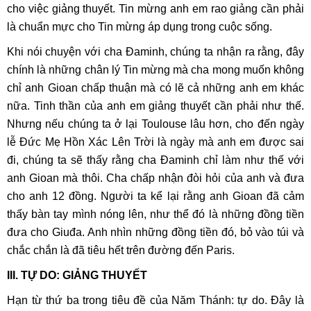
cho việc giảng thuyết. Tin mừng anh em rao giảng cần phải
là chuẩn mực cho Tin mừng áp dụng trong cuộc sống.
Khi nói chuyện với cha Đaminh, chúng ta nhận ra rằng, đây
chính là những chân lý Tin mừng mà cha mong muốn không
chỉ anh Gioan chấp thuận mà có lẽ cả những anh em khác
nữa. Tinh thần của anh em giảng thuyết cần phải như thế.
Nhưng nếu chúng ta ở lại Toulouse lâu hơn, cho đến ngày
lễ Đức Mẹ Hồn Xác Lên Trời là ngày mà anh em được sai
đi, chúng ta sẽ thấy rằng cha Đaminh chỉ làm như thế với
anh Gioan mà thôi. Cha chấp nhận đòi hỏi của anh và đưa
cho anh 12 đồng. Người ta kể lại rằng anh Gioan đã cảm
thấy bàn tay mình nóng lên, như thể đó là những đồng tiền
đưa cho Giuđa. Anh nhìn những đồng tiền đó, bỏ vào túi và
chắc chắn là đã tiêu hết trên đường đến Paris.
III. TỰ DO: GIẢNG THUYẾT
Hạn từ thứ ba trong tiêu đề của Năm Thánh: tự do. Đây là