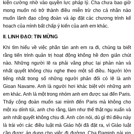
kiện cường nhờ vào quyền lực pháp lý. Cha chưa bao giờ
mong muốn nó trở thành điều miễn trừ cho cá nhân nào
muốn lãnh đạo cộng đoàn và áp đặt các chương trình kế
hoạch của mình bất chấp ý kiến của anh em khác.
II. LINH ĐẠO: TIN MỪNG
Khi tìm hiểu về việc phân tán anh em ra đi, chúng ta biết
rằng tiến trình quản trị hoạt động không hề đơn giản chút
nào. Những người lẽ ra phải vâng phục lại phàn nàn và
nhất quyết không chịu nghe theo một số điều. Người lớn
tiếng nhất trong số những người phản đối có lẽ là anh
Gioan Navarre. Anh là người hơi khác biệt với những anh
em khác. Anh là một trong nhóm anh em được sai đến Paris.
Thấy cộng đoàn muốn sai mình đến Paris mà không cho
một xu dính túi, anh cho rằng, làm như thế thật ngu xuẩn và
anh nhất quyết không chịu đi. Anh còn nói, dù gì thì điều này
là trái với các điều luật mà Giáo hội đã đặt ra, vì Giáo luật
cần được áp dụng cho việc đi đường. Cha Đaminh nài xin