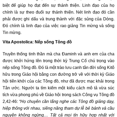
biệt để giúp họ đạt đến sự thánh thiện. Linh đạo của họ
chính là sự theo đuổi sự thánh thiện. Nét linh đạo đó cần
phải được ghi dấu và trung thành với đặc sủng của Dòng.
Đó chính là linh đạo của việc rao giảng Tin mừng và sống
Tin mừng.
Vita Apostolica: Nếp sống Tông đồ
Truyền thống tinh thần mà cha Đaminh và anh em của cha
được khởi hứng lên trong thời kỳ Trung Cổ chú trọng vào
nếp sống Tông đồ. Đó là một trào lưu canh tân đời sống Kitô
hữu trong Giáo hội bằng con đường trở về với thời kỳ Giáo
hội tiên khởi của các Tông đồ, như đã được mạc khải trong
Tân ước. Người ta tìm kiếm một kiểu cách mô tả vừa súc
tích vừa phong phú về Giáo hội trong sách Công vụ Tông đồ
2,42-46:
“Họ chuyên cần lắng nghe các Tông đồ giảng dạy,
hiệp thông với nhau, siêng năng tham dự lễ bẻ bánh và cầu
nguyện không ngừng… Tất cả mọi tín hữu hợp nhất với