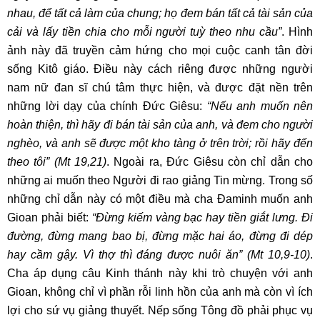
nhau, để tất cả làm của chung; họ đem bán tất cả tài sản của
cải và lấy tiền chia cho mỗi người tuỳ theo nhu cầu”
. Hình
ảnh này đã truyền cảm hứng cho mọi cuộc canh tân đời
sống Kitô giáo. Điều này cách riêng được những người
nam nữ đan sĩ chú tâm thực hiện, và được đặt nền trên
những lời dạy của chính Đức Giêsu:
“Nếu anh muốn nên
hoàn thiện, thì hãy đi bán tài sản của anh, và đem cho người
nghèo, và anh sẽ được một kho tàng ở trên trời; rồi hãy đến
theo tôi” (Mt 19,21)
. Ngoài ra, Đức Giêsu còn chỉ dẫn cho
những ai muốn theo Người đi rao giảng Tin mừng. Trong số
những chỉ dẫn này có một điều mà cha Đaminh muốn anh
Gioan phải biết:
“Đừng kiếm vàng bạc hay tiền giắt lưng. Đi
đường, đừng mang bao bị, đừng mặc hai áo, đừng đi dép
hay cầm gậy. Vì thợ thì đáng được
nuôi ăn” (Mt 10,9-10)
.
Cha áp dụng câu Kinh thánh này khi trò chuyện với anh
Gioan, không chỉ vì phần rỗi linh hồn của anh mà còn vì ích
lợi cho sứ vụ giảng thuyết. Nếp sống Tông đồ phải phục vụ