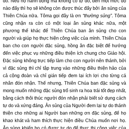
do. Nếu họ hành động mà không có tự do, đến một mức độ
nào đấy thì họ sẽ không còn được thúc đẩy bởi ân sủng của
Thiên Chúa nữa. Tôma gọi đây là ơn
“thường sủng”
. Tôma
cũng nhận ra còn có một loại ân sủng khác nữa, một
phương thế khác để Thiên Chúa ban ân sủng cho con
người và giúp họ thực hiện công việc của mình. Thiên Chúa
ban cho con người đặc sủng, hồng ân đặc biệt để hướng
đến việc phục vụ những điều thiện ích chung cho Giáo hội.
Đặc sủng không trực tiếp làm cho con người nên thánh, bởi
vì đặc sủng thì chỉ tập trung vào những điều thiện hảo của
cả cộng đoàn và chỉ gián tiếp đem lại ích lợi cho từng cá
nhân đón nhận. Thế nhưng, Thiên Chúa ban đặc sủng và
mong muốn những đặc sủng trổ sinh ra hoa trái tốt đẹp nhất,
bằng cách thôi thúc người đón nhận phải biết sử dụng cách
tự do và xứng đáng. Ân sủng của Người đem lại tự do thánh
thiện cho những ai Người ban những ơn đặc sủng, để họ
khao khát và ham thích thực hiện điều Chúa muốn nơi họ.
Ân sủng khiến họ có được tự do để thực thi công việc của