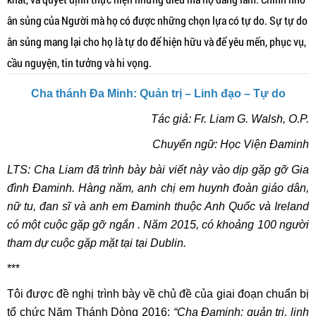
ân sủng của Người mà họ có được những chọn lựa có tự do. Sự tự do
ân sủng mang lại cho họ là tự do để hiện hữu và để yêu mến, phục vụ,
cầu nguyện, tin tưởng và hi vọng.
Cha thánh Đa Minh: Quản trị – Linh đạo – Tự do
Tác giả: Fr. Liam G. Walsh, O.P.
Chuyển ngữ: Học Viện Đaminh
LTS: Cha Liam đã trình bày bài viết này vào dịp gặp gỡ Gia
đình Đaminh. Hàng năm, anh chị em huynh đoàn giáo dân,
nữ tu, đan sĩ và anh em Đaminh thuộc Anh Quốc và Ireland
có một cuộc gặp gỡ ngắn . Năm 2015, có khoảng 100 người
tham dự cuộc gặp mặt tại tại Dublin.
***
Tôi được đề nghị trình bày về chủ đề của giai đoạn chuẩn bị
tổ chức Năm Thánh Dòng 2016:
“Cha Đaminh: quản trị, linh