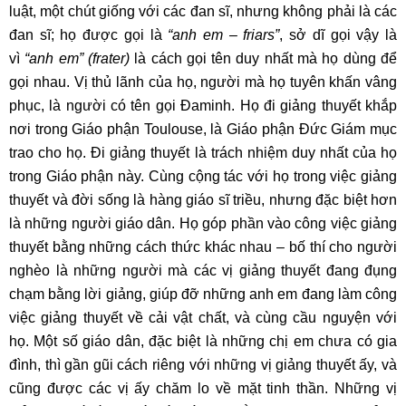
luật, một chút giống với các đan sĩ, nhưng không phải là các
đan sĩ; họ được gọi là
“anh em – friars”
, sở dĩ gọi vậy là
vì
“anh em” (frater)
là cách gọi tên duy nhất mà họ dùng để
gọi nhau. Vị thủ lãnh của họ, người mà họ tuyên khấn vâng
phục, là người có tên gọi Đaminh. Họ đi giảng thuyết khắp
nơi trong Giáo phận Toulouse, là Giáo phận Đức Giám mục
trao cho họ. Đi giảng thuyết là trách nhiệm duy nhất của họ
trong Giáo phận này. Cùng cộng tác với họ trong việc giảng
thuyết và đời sống là hàng giáo sĩ triều, nhưng đặc biệt hơn
là những người giáo dân. Họ góp phần vào công việc giảng
thuyết bằng những cách thức khác nhau – bố thí cho người
nghèo là những người mà các vị giảng thuyết đang đụng
chạm bằng lời giảng, giúp đỡ những anh em đang làm công
việc giảng thuyết về cải vật chất, và cùng cầu nguyện với
họ. Một số giáo dân, đặc biệt là những chị em chưa có gia
đình, thì gần gũi cách riêng với những vị giảng thuyết ấy, và
cũng được các vị ấy chăm lo về mặt tinh thần. Những vị