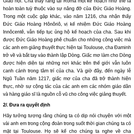
Giáo hội. Cha thấy rằng tại Rôma một kế hoạch như thế là
hoàn toàn tuỳ thuộc vào sự nâng đỡ của Đức Giáo Hoàng.
Trong một cuộc gặp khác, vào năm 1216, cha nhận thấy
Đức Giáo Hoàng Hônôriô, vị kế nhiệm Đức Giáo Hoàng
Innôcentê, vẫn tiếp tục ủng hộ kế hoạch của cha. Sau khi
được Đức Giáo Hoàng phê chuẩn cho những công việc mà
các anh em giảng thuyết thực hiện tại Toulouse, cha Đaminh
trở về và bắt tay vào thành lập Dòng. Giấc mơ làm cho Dòng
được hiện diện tại những nơi khác trên thế giới vẫn luôn
canh cánh trong tâm trí của cha. Và giờ đây, đến ngày lễ
Ngũ Tuần năm 1217, giấc mơ của cha đã trở thành hiện
thực, nhờ sự cộng tác của các anh em các nhóm giáo dân
và hàng giáo sĩ là nguồn cỗ vũ cho công việc giảng thuyết.
2/. Đưa ra quyết định
Hãy tưởng tượng rằng chúng ta có dịp nói chuyện với một
vài anh em trong cộng đoàn trong suốt thời gian chúng ta có
mặt tại Toulouse. Họ sẽ kể cho chúng ta nghe về cha