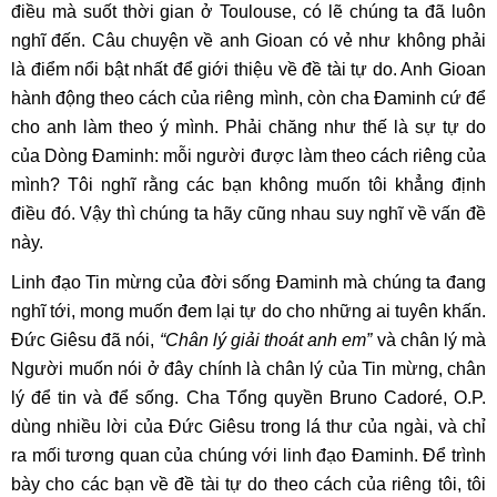
điều mà suốt thời gian ở Toulouse, có lẽ chúng ta đã luôn
nghĩ đến. Câu chuyện về anh Gioan có vẻ như không phải
là điểm nổi bật nhất để giới thiệu về đề tài tự do. Anh Gioan
hành động theo cách của riêng mình, còn cha Đaminh cứ để
cho anh làm theo ý mình. Phải chăng như thế là sự tự do
của Dòng Đaminh: mỗi người được làm theo cách riêng của
mình? Tôi nghĩ rằng các bạn không muốn tôi khẳng định
điều đó. Vậy thì chúng ta hãy cũng nhau suy nghĩ về vấn đề
này.
Linh đạo Tin mừng của đời sống Đaminh mà chúng ta đang
nghĩ tới, mong muốn đem lại tự do cho những ai tuyên khấn.
Đức Giêsu đã nói,
“Chân lý giải thoát anh em”
và chân lý mà
Người muốn nói ở đây chính là chân lý của Tin mừng, chân
lý để tin và để sống. Cha Tổng quyền Bruno Cadoré, O.P.
dùng nhiều lời của Đức Giêsu trong lá thư của ngài, và chỉ
ra mối tương quan của chúng với linh đạo Đaminh. Để trình
bày cho các bạn về đề tài tự do theo cách của riêng tôi, tôi