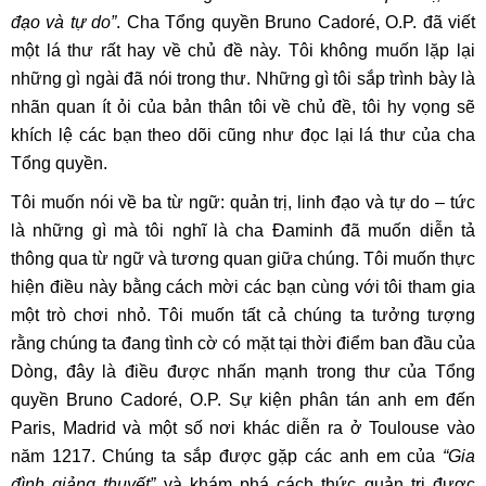
đạo và tự do”
. Cha Tổng quyền Bruno Cadoré, O.P. đã viết
một lá thư rất hay về chủ đề này. Tôi không muốn lặp lại
những gì ngài đã nói trong thư. Những gì tôi sắp trình bày là
nhãn quan ít ỏi của bản thân tôi về chủ đề, tôi hy vọng sẽ
khích lệ các bạn theo dõi cũng như đọc lại lá thư của cha
Tổng quyền.
Tôi muốn nói về ba từ ngữ: quản trị, linh đạo và tự do – tức
là những gì mà tôi nghĩ là cha Đaminh đã muốn diễn tả
thông qua từ ngữ và tương quan giữa chúng. Tôi muốn thực
hiện điều này bằng cách mời các bạn cùng với tôi tham gia
một trò chơi nhỏ. Tôi muốn tất cả chúng ta tưởng tượng
rằng chúng ta đang tình cờ có mặt tại thời điểm ban đầu của
Dòng, đây là điều được nhấn mạnh trong thư của Tổng
quyền Bruno Cadoré, O.P. Sự kiện phân tán anh em đến
Paris, Madrid và một số nơi khác diễn ra ở Toulouse vào
năm 1217. Chúng ta sắp được gặp các anh em của
“Gia
đình giảng thuyết”
và khám phá cách thức quản trị được