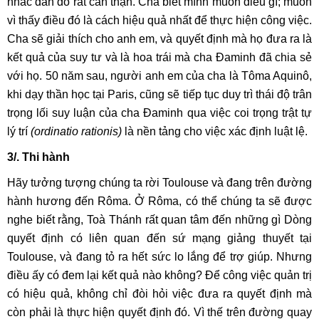
nhắc đắn đo rất cẩn thận. Cha biết mình muốn điều gì; muốn
vì thấy điều đó là cách hiệu quả nhất để thực hiện công việc.
Cha sẽ giải thích cho anh em, và quyết định mà họ đưa ra là
kết quả của suy tư và là hoa trái mà cha Đaminh đã chia sẻ
với họ. 50 năm sau, người anh em của cha là Tôma Aquinô,
khi dạy thần học tại Paris, cũng sẽ tiếp tục duy trì thái độ trân
trọng lối suy luận của cha Đaminh qua việc coi trọng trật tự
lý trí
(ordinatio rationis)
là nền tảng cho việc xác định luật lệ.
3/. Thi hành
Hãy tưởng tượng chúng ta rời Toulouse và đang trên đường
hành hương đến Rôma. Ở Rôma, có thể chúng ta sẽ được
nghe biết rằng, Toà Thánh rất quan tâm đến những gì Dòng
quyết định có liên quan đến sứ mạng giảng thuyết tại
Toulouse, và đang tỏ ra hết sức lo lắng để trợ giúp. Nhưng
điều ấy có đem lại kết quả nào không? Để công việc quản trị
có hiệu quả, không chỉ đòi hỏi việc đưa ra quyết định mà
còn phải là thực hiện quyết định đó. Vì thế trên đường quay