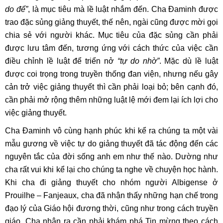
do để”
, là mục tiêu mà lề luật nhắm đến. Cha Đaminh được
trao đặc sủng giảng thuyết, thế nên, ngài cũng được mời gọi
chia sẻ với người khác. Mục tiêu của đặc sủng cần phải
được lưu tâm đến, tương ứng với cách thức của việc cần
điều chỉnh lề luật để triển nở
“tự do nhờ”
. Mặc dù lề luật
được coi trọng trong truyền thống đan viện, nhưng nếu gây
cản trở việc giảng thuyết thì cần phải loại bỏ; bên cạnh đó,
cần phải mở rộng thêm những luật lệ mới đem lại ích lợi cho
việc giảng thuyết.
Cha Đaminh vô cùng hạnh phúc khi kể ra chúng ta một vài
mẫu gương về việc tự do giảng thuyết đã tác động đến các
nguyên tắc của đời sống anh em như thế nào. Dường như
cha rất vui khi kể lại cho chúng ta nghe về chuyện học hành.
Khi cha đi giảng thuyết cho nhóm người Albigense ở
Prouilhe – Fanjeaux, cha đã nhận thấy những hạn chế trong
đạo lý của Giáo hội đương thời, cũng như trong cách truyền
giáo. Cha nhận ra cần phải khám phá Tin mừng theo cách