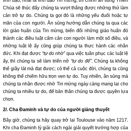
linh đạo, nhất là linh đạo Tin mừng, thì chính ân sủng Thiên
Chúa sẽ thúc đẩy chúng ta vượt thắng được những thứ làm
cản trở tự do. Chúng ta gọi đó là những yếu đuối hoặc tự
mãn của con người. Ân sủng hướng dẫn chúng ta qua các
lời giáo huấn của Tin mừng, biến đổi những giáo huấn đó
thành các điều luật cấm cản con người làm một số điều, và
những luật lệ ấy cũng giúp chúng ta thực hành các nhân
đức. Khi đạt được
“tự do nhờ”
qua việc tuân phục các luật lệ
ấy, thì chúng ta sẽ làm triển nở
“tự do để”
. Chúng ta không
thể giây lát mà đạt được; có thể cả cuộc đời, chúng ta cũng
không thể chiếm hữu trọn vẹn tự do. Tuy nhiên, ân sủng mà
chúng ta nhận được nhờ Tin mừng ngày càng mang lại cho
chúng ta nhiều tự do, để bản thân chúng ta được quyền lựa
chọn.
2/. Cha Đaminh và tự do của người giảng thuyết
Bây giờ, chúng ta hãy quay trở lại Toulouse vào năm 1217.
Khi cha Đaminh lý giải cách ngài giải quyết trường hợp của