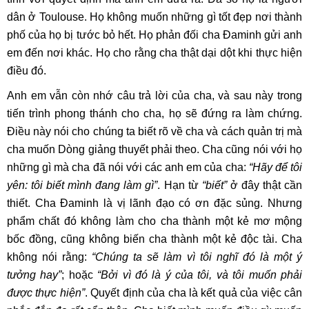
dân ở Toulouse. Họ không muốn những gì tốt đẹp nơi thành
phố của họ bị tước bỏ hết. Họ phản đối cha Đaminh gửi anh
em đến nơi khác. Họ cho rằng cha thật dại dột khi thực hiện
điều đó.
Anh em vẫn còn nhớ câu trả lời của cha, và sau này trong
tiến trình phong thánh cho cha, họ sẽ đứng ra làm chứng.
Điều này nói cho chúng ta biết rõ về cha và cách quản trị mà
cha muốn Dòng giảng thuyết phải theo. Cha cũng nói với họ
những gì mà cha đã nói với các anh em của cha:
“Hãy để tôi
yên: tôi biết mình đang làm gì”
. Hạn từ
“biết”
ở đây thật cần
thiết. Cha Đaminh là vị lãnh đạo có ơn đặc sủng. Nhưng
phẩm chất đó không làm cho cha thành một kẻ mơ mộng
bốc đồng, cũng không biến cha thành một kẻ độc tài. Cha
không nói rằng:
“Chúng ta sẽ làm vì tôi nghĩ đó là một ý
tưởng hay”
; hoặc
“Bởi vì đó là ý của tôi, và tôi muốn phải
được thực hiện”
. Quyết định của cha là kết quả của việc cân