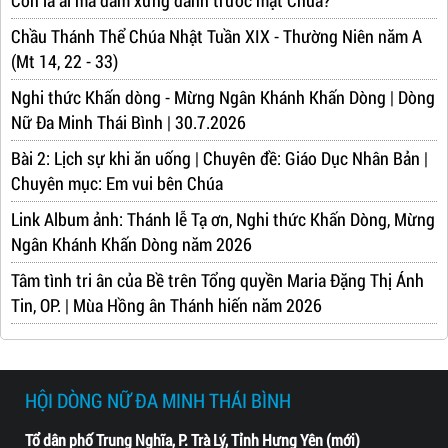
Chầu Thánh Thể Chúa Nhật Tuần XIX - Thường Niên năm A
(Mt 14, 22 - 33)
Nghi thức Khấn dòng - Mừng Ngân Khánh Khấn Dòng | Dòng
Nữ Đa Minh Thái Bình | 30.7.2026
Bài 2: Lịch sự khi ăn uống | Chuyên đề: Giáo Dục Nhân Bản |
Chuyên mục: Em vui bên Chúa
Link Album ảnh: Thánh lễ Tạ ơn, Nghi thức Khấn Dòng, Mừng
Ngân Khánh Khấn Dòng năm 2026
Tâm tình tri ân của Bề trên Tổng quyền Maria Đặng Thị Ánh
Tin, OP. | Mùa Hồng ân Thánh hiến năm 2026
HỘI DÒNG NỮ ĐA MINH THÁI BÌNH
Tổ dân phố Trung Nghĩa, P. Trà Lý, Tỉnh Hưng Yên (mới)