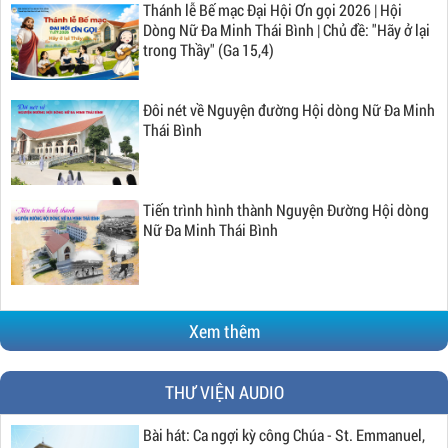
Thánh lễ Bế mạc Đại Hội Ơn gọi 2026 | Hội
Dòng Nữ Đa Minh Thái Bình | Chủ đề: "Hãy ở lại
trong Thầy" (Ga 15,4)
Đôi nét về Nguyện đường Hội dòng Nữ Đa Minh
Thái Bình
Tiến trình hình thành Nguyện Đường Hội dòng
Nữ Đa Minh Thái Bình
Xem thêm
THƯ VIỆN AUDIO
Bài hát: Ca ngợi kỳ công Chúa - St. Emmanuel,