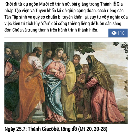
Khởi đi từ dụ ngôn Mười cô trinh nữ, bài giảng trong Thánh lễ Gia
nhập Tập viện và Tuyên khấn lại đã giúp cộng đoàn, cách riêng các
Tân Tập sinh và quý sơ chuẩn bị tuyên khấn lại, suy tư về ý nghĩa của
việc kiên trì tích lũy “dầu” đời sống thiêng liêng để luôn sẵn sàng
đón Chúa và trung thành trên hành trình thánh hiến.
110
Ngày 25.7: Thánh Giacôbê, tông đồ (Mt 20, 20-28)