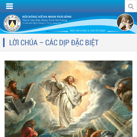
LỜI CHÚA – CÁC DỊP ĐẶC BIỆT