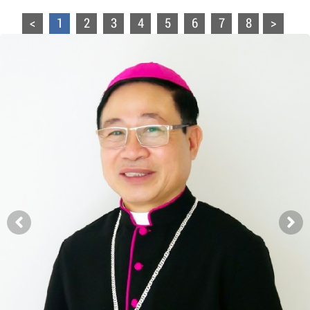
<
1
2
3
4
5
6
7
8
>