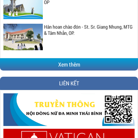
OP
Hân hoan chào đón - St. Sr. Giang Nhung, MTG
& Tâm Nhẫn, OP.
Xem thêm
LIÊN KẾT