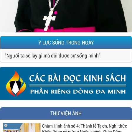
Ý LỰC SỐNG TRONG NGÀY
“Người ta sẽ lấy gì mà đổi được sự sống mình”.
THƯ VIỆN ẢNH
Chùm Hình ảnh số 4: Thánh lễ Tạ ơn, Nghi thức
Khấn Dòng và mừng Ngân khánh Khấn Dòng